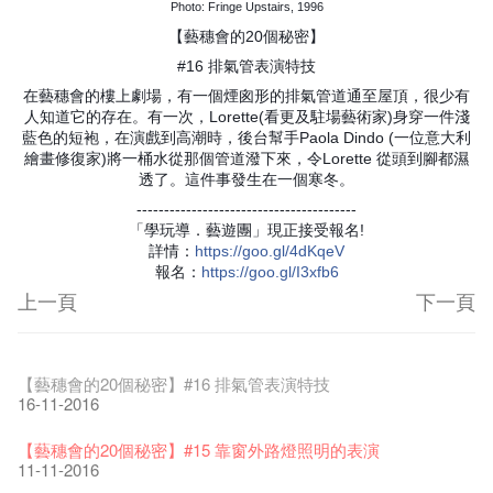
Photo: Fringe Upstairs, 1996
【藝穗會的20個秘密】
#16 排氣管表演特技
在藝穗會的樓上劇場，有一個煙囪形的排氣管道通至屋頂，很少有
人知道它的存在。有一次，Lorette(看更及駐場藝術家)身穿一件淺
藍色的短袍，在演戲到高潮時，後台幫手Paola Dindo (一位意大利
繪畫修復家)將一桶水從那個管道潑下來，令Lorette 從頭到腳都濕
透了。這件事發生在一個寒冬。
----------------------------------------
「學玩導．藝遊團」現正接受報名!
詳情
：
https
://goo.gl/4dKqeV
報名
：
https
://goo.gl/I3xfb6
上一頁
下一頁
藝穗節2026
Veggie Lunch @Dairy
我們的辣椒小故事 Part 1
WANTED
Colette現已重開
格外地創 : 藝穗會的故事
曬藝術@藝穗會
情詩一首
藝穗會仝人敬賀各位：丁酉年新春大吉！🍊
11-12-2025
【藝穗會的20個秘密】#16 排氣管表演特技
07-12-2020
17-03-2020
23-05-2019
19-12-2018
22-03-2018
01-11-2017
24-07-2017
24-01-2017
16-11-2016
《藝穗節2025》記者招待會
We'll Survive!
暫停開放至二月二日
爵士時代II 大派對：塵世樂園
陶‧茗 台灣陶藝名家展 ︰ 李賢治‧翁士傑‧賴孝哲 展覽
格外地創 : 藝穗會的故事
🎃萬聖節 · 藝穗會 · 有啲野
Notice: *MICFR tonight at 7pm*
注意: 設於藝穗會之快達票售票處將於2017年1月14日(六)後結
30-12-2024
【藝穗會的20個秘密】#15 靠窗外路燈照明的表演
06-08-2020
28-01-2020
15-04-2019
18-12-2018
20-03-2018
26-10-2017
23-07-2017
束營運
11-11-2016
28-12-2016