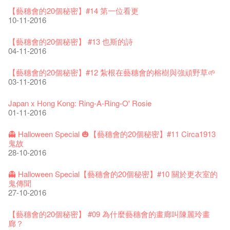
藝穗會揭開新篇章
藝穗會復刻版 1983 LOGO TEE
藝穗會仝人・鼠年共勉
藝穗會大樓復修工程完成慶祝儀式
WANTED!
格外地創 : 藝穗會的故事
WE ARE RECRUITING!
Photo credit: John Fung
28-12-2023
【藝穗會的20個秘密】#14 第一位看更
03-08-2020
24-01-2020
11-04-2019
04-09-2018
19-03-2018
19-10-2017
14-07-2017
【藝穗會的聖誕禮"密"】#2 前世的秘密
10-11-2016
16-12-2016
藝穗會室樂系列: Opera Odyssey | 藝穗會 x 香港大歌劇院
【德國原生蜂蜜 — 買第二件半價 🍯 】
聖誕平安，新年快樂！
爵士時代II 大派對：塵世樂園
JAZZ AGE Party @ The Fringe
Aftershow photo shoot with Sony Chan!
Fringe Venue for Hire
Susie Youssef是一個諧星、演員、劇作家以及即興演出者。她
04-07-2023
【藝穗會的20個秘密】 #13 也斯的詩
22-07-2020
24-12-2019
09-04-2019
24-08-2018
02-03-2018
29-09-2017
通過那些極具創造力和特色的喜劇演出營造出了一個溫暖又迷
全新會藉組合 - 更精彩的藝術文化生活！
04-11-2016
人的美好世界，你會不由自主地愛上舞台上的她！
13-12-2016
The Vault Cafe is now OPEN! Feste x Fringe Pop-Up
玉露篇 ——【京都直送宇治茶 ✈ 數量有限 🍵 冰庫有售及可網
爵士樂教材套
爵士時代II 大派對：塵世樂園
爵士時代大派對@藝穗會
02-06-2017
the Fringe Club Gallery is now available in the Art Basel period
招聘
Collaboration
【藝穗會的20個秘密】#12 紮根在藝穗會的榕樹與強頑野草🌱
上落單】
30-11-2019
01-04-2019
21-08-2018
of March 29 – 31, 2018.
22-09-2017
【藝穗會的聖誕禮"密"】#1 甚麼是最佳的聖誕禮物?
20-09-2022
03-11-2016
30-06-2020
27-02-2018
Colette's Artbar happy hour drinks from $30
08-12-2016
WANTED!
藝穗會 x 香港法國文化協會
JAZZ AGE Party - Blind Bird Discount!
17-05-2017
21-09-2017
藝穗好物
Japan x Hong Kong: Ring-A-Ring-O' Rosie
煎茶篇 ——【京都直送宇治茶✈數量有限 🍵 冰庫有售及可網上
17-09-2019
25-03-2019
07-08-2018
煥然一新的藝穗會，大家快來參觀啦！
【藝穗會的20個秘密】#20
09-06-2022
01-11-2016
落單】
21-02-2018
藝穗會餐飲招聘
02-12-2016
【招募！】
29-06-2020
票房櫃檯的拆除
This Side of Paradise 爵士大派對@藝穗會 – 盲鳥優惠！
Wanted! Full time or Part time Bartender
10-04-2017
01-09-2017
藝穗會40週年展覽 — 回憶及藝術作品徵集
👻 Halloween Special 🎃【藝穗會的20個秘密】#11 Circa1913
13-08-2019
11-03-2019
03-05-2018
【招募!】藝穗會導賞員
🕵【有獎問答遊戲】又黎喇！
13-01-2022
鬼故
演出期間須佩戴口罩
12-01-2018
一分鐘的見聞，足以影響孩子們一生的看法。
29-11-2016
「創作時如實觀照自己，嚴謹對待，不拘泥於形式或盲從權
28-10-2016
22-06-2020
31-07-2019
還未太遲
【藝穗五月·Fringe May】
01-04-2017
威。」
古宅裏的下午茶
13-02-2019
24-04-2018
《她和他的時間之流》- 現場篇
22-08-2017
【藝穗會的20個秘密】#19 主廚Joe的故事
14-12-2021
👻 Halloween Special【藝穗會的20個秘密】#10 關於更衣室的
4月21日(星期二)重新開放
那位女士走了
26-11-2017
Sold Out In 7 Minutes! C.J.Hendry @ the Fringe
25-11-2016
鬼傳聞
16-04-2020
02-07-2019
新年快樂 | 農曆新年開放時間
WANTED - 項目統籌
21-03-2017
【當昌哥架生房碰上藝穗會】
27-10-2016
古宅裡的下午茶 - 初沖
04-02-2019
12-04-2018
觀賞《她和他的時間之流》注意事項
16-08-2017
【藝穗會的20個秘密】 #18 素食午餐的歷史由來
09-07-2021
暫時關閉作深層清潔和靜修
走向自由
24-11-2017
聘請: 藝穗會藝術行政實習生
22-11-2016
【藝穗會的20個秘密】 #09 為什麼藝穗會的畫廊叫陳麗玲畫
03-04-2020
17-06-2019
青菜沙律 - 也斯
Pop-up Symphonic Artbar
07-03-2017
藝穗會—借來的時間 - Metropop
廊？
奶庫推出日式午餐
23-01-2019