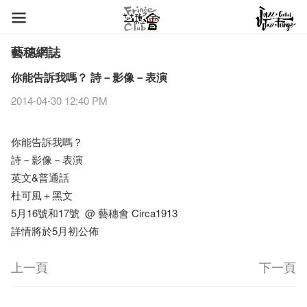
藝穗網誌
你能告訴我嗎？ 詩－影像－表演
2014-04-30 12:40 PM
你能告訴我嗎？
詩－影像－表演
英文&普通話
杜可風＋黑文
5月16號和17號 @ 藝穗會 Circa1913
詳情將於5月初公佈
上一頁
下一頁
藝穗節2026