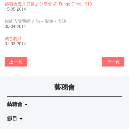
22-08-2017
Photographer and Jazz-Singer, Elaine Liu Introducing Her
【藝穗會的20個秘密】#19 主廚Joe的故事
12-08-2016
14-12-2021
👻 Halloween Special【藝穗會的20個秘密】#10 關於更衣室的
榮獲「韓國十月文化節」嘉許獎
4月21日(星期二)重新開放
冰窖午餐日記！
忙裡偷閒之下午茶時間！
暫停開放通知
藝穗會五月節目之分享會 @ Fringe Circa 1913
那位女士走了
26-11-2017
香港回歸 十八周年 展 開幕
Series of "Water"
Sold Out In 7 Minutes! C.J.Hendry @ the Fringe
「你是我的唯一」
25-11-2016
Benefit Cosmetics - 新品發佈會@畫廊
鬼傳聞
15-12-2014
16-04-2020
第三場導賞員工作坊精彩片段
28-11-2014
05-11-2014
02-03-2016
15-05-2014
熱情滿載的色士風手: 孫穎麟
02-07-2019
01-07-2015
新年快樂 | 農曆新年開放時間
18-03-2015
WANTED - 項目統籌
21-03-2017
13-02-2015
13-01-2015
【當昌哥架生房碰上藝穗會】
27-10-2016
03-10-2016
第二次的赤裸對話終於裸完， 8月20號再裸過！到時見。
古宅裡的下午茶 - 初沖
04-01-2016
04-02-2019
12-04-2018
觀賞《她和他的時間之流》注意事項
16-08-2017
【藝穗會的20個秘密】 #18 素食午餐的歷史由來
09-08-2016
09-07-2021
“Artists in search of ghosts in fringe underground”
暫時關閉作深層清潔和靜修
想知道Joon在分享甚麼嗎？
工作假期—飲食業工作機會
藝穗默劇實驗室主席 - Owen Lee
你能告訴我嗎？ 詩－影像－表演
走向自由
24-11-2017
藝術公社 x C&G x 藝穗會第一次會議
Benny和黃玉龍
聘請: 藝穗會藝術行政實習生
「一睡解千愁，夢中找自由」藝術家劉智倫@本地薑
22-11-2016
Colette's之晚餐!
【藝穗會的20個秘密】 #09 為什麼藝穗會的畫廊叫陳麗玲畫
13-12-2014
03-04-2020
【藝穗會的20個秘密】#04 誰設計藝穗會Logos?
26-11-2014
04-11-2014
01-03-2016
30-04-2014
圖利古爾2016［無界］巡演
17-06-2019
08-06-2015
青菜沙律 - 也斯
17-03-2015
Pop-up Symphonic Artbar
07-03-2017
11-02-2015
12-01-2015
藝穗會—借來的時間 - Metropop
廊？
30-09-2016
第一次的赤裸終於裸完， 8月6號再裸過！到時見。
奶庫推出日式午餐
28-12-2015
23-01-2019
02-04-2018
Wanted! Full time or Part time Bartender
14-08-2017
24-10-2016
藝穗會的20個秘密】#17 有幾多級樓梯？
25-07-2016
05-03-2021
與義工初會！
我們的辣椒小故事 Part 2
實習生們畢業了！
探索「琥珀廳之謎」！
舞蹈家 - Andy Wong
誠意聘請
02-11-2017
試過冰窖的新menu了嗎？
2015-2016 藝術場地資助計劃
''Happiness, not in another place, but in this place; not for
跟大家介紹中大的實習生Gloria and Anthony!
18-11-2016
愛這片綠!
11-12-2014
23-03-2020
【藝穗會的20個秘密】#03 藝穗會名字的由來
25-11-2014
31-10-2014
25-02-2016
01-03-2014
風欲靜－杜可風X許靜聯展
20-05-2015
17-03-2015
another hour, but this hour." Walt Whitma
05-02-2015
08-01-2015
有關演出取消
28-09-2016
與傳奇的赤裸對話 – 記得失憶
18-12-2015
21-02-2017
21-10-2016
20-07-2016
攝影廊變身Colette's Bar 12:00-00:00
上一頁
下一頁
17-02-2014
Colette's (2014年1月20日隆重開幕)
20-01-2014
藝穗會
藝穗會
節目
關於藝穗會