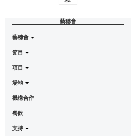
送出
藝穗會
藝穗會
節目
關於藝穗會
項目
藝穗會的演化
拉闊
場地
使命與宗旨
展覽
Jazz-Go-Central, Jazz-Go-Fringe
機構合作
藝穗會架構
演出
LPL
陳麗玲畫廊
餐飲
檔案庫
活動
2015-16 藝術場地資助計劃
奶庫
支持
藝穗網誌
工作坊
2015 照亮香港在新加坡
地下劇場