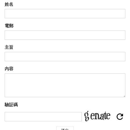
姓名
電郵
主旨
內容
驗証碼