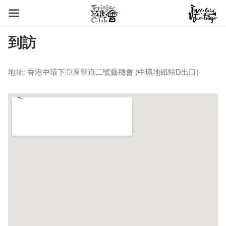
到訪
地址: 香港中環下亞厘畢道二號藝穗會 (中環地鐵站D出口)