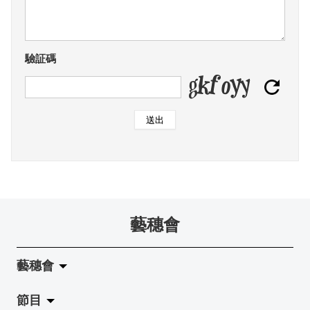
驗証碼
送出
藝穗會
藝穗會
節目
關於藝穗會