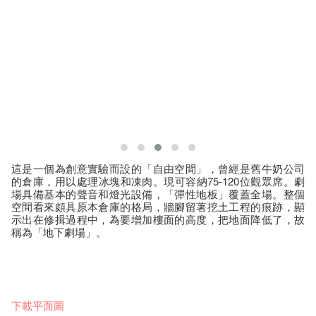
這是一個為創意實驗而設的「自由空間」，曾經是舊牛奶公司
的倉庫，用以處理冰塊和凍肉。現可容納75-120位觀眾席。劇
場具備基本的聲音和燈光設備，「彈性地板」覆蓋全場。整個
空間看來頗具原本倉庫的格局，牆腳留著挖土工程的痕跡，顯
示出在修揖過程中，為要增加樓面的高度，把地面降低了，故
稱為「地下劇場」。
下載平面圖