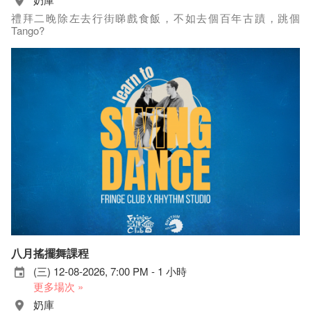
禮拜二晚除左去行街睇戲食飯，不如去個百年古蹟，跳個
Tango?
八月搖擺舞課程
(三) 12-08-2026, 7:00 PM - 1 小時
更多場次 »
奶庫