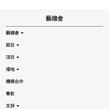
藝穗會
藝穗會
節目
關於藝穗會
項目
藝穗會的演化
拉闊
場地
使命與宗旨
展覽
Jazz-Go-Central, Jazz-Go-Fringe
機構合作
藝穗會架構
演出
LPL
陳麗玲畫廊
餐飲
檔案庫
活動
2015-16 藝術場地資助計劃
奶庫
支持
藝穗網誌
工作坊
2015 照亮香港在新加坡
地下劇場