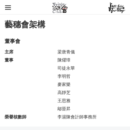
藝穗會架構
董事會
主席
梁唐青儀
董事
陳燿璋
司徒永華
李明哲
麥家樂
高靜芝
王思雅
鄔晉昇
榮譽核數師
李湯陳會計師事務所