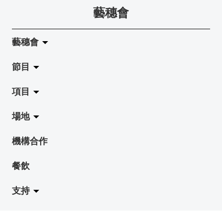
藝穗會
藝穗會
節目
關於藝穗會
項目
藝穗會的演化
拉闊
場地
使命與宗旨
展覽
Jazz-Go-Central, Jazz-Go-Fringe
機構合作
藝穗會架構
演出
LPL
陳麗玲畫廊
餐飲
檔案庫
活動
2015-16 藝術場地資助計劃
奶庫
支持
藝穗網誌
工作坊
2015 照亮香港在新加坡
地下劇場
職位空缺
藝穗節2027
2014 照亮香港在檳城
賽馬會劇場
成為會員