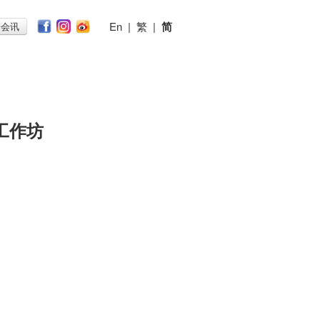
En
|
繁
|
简
子会讯
工作坊