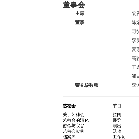
董事会
主席
梁
董事
陈
司
李
麦
高
王
邬
荣誉核数师
李
艺穗会
节目
关于艺穗会
拉阔
艺穗会的演化
展览
使命与宗旨
演出
艺穗会架构
活动
档案库
工作坊