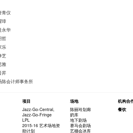
唐青仪
燿璋
徒永华
明哲
家乐
静芝
思雅
晋昇
汤陈会计师事务所
项目
场地
机构合
Jazz-Go-Central,
陈丽玲划廊
餐饮
Jazz-Go-Fringe
奶库
LPL
地下剧场
2015-16 艺术场地资
赛马会剧场
助计划
艺穗会冰库