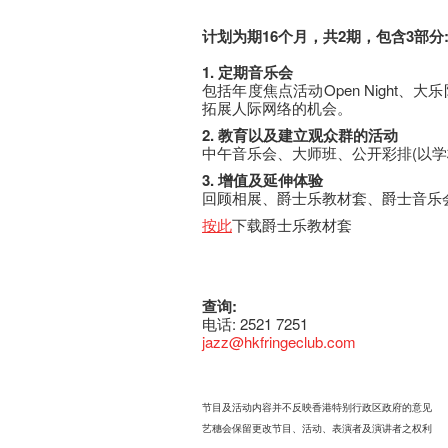
计划为期16
个月
，
共2
期
，
包含3
部
分
1.
定期音
乐会
包括年度焦点活动Open Night
拓展人际网络的机会。
2.
教育以及建立观
众
群的活
动
中午音乐会、大师班、公开彩排(以
3.
增值及延
伸
体验
回顾相展、爵士乐教材套、爵士音乐
按此
下载爵士乐教材套
查询:
电话: 2521 7251
jazz@hkfringeclub.com
节目及活动内容并不反映香港特别行政区政府的意见
、
、
艺穗会保留更改节目
活动
表演者及演讲者之权利