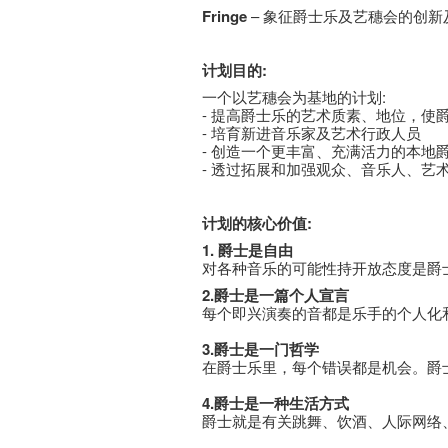
Fringe
– 象征爵士乐及艺穗会的创
计
划
目的
:
一个以艺穗会为基地的计划:
- 提高爵士乐的艺术质素、地位，使
- 培育新进音乐家及艺术行政人员
- 创造一个更丰富、充满活力的本地
- 透过拓展和加强观众、音乐人、
计
划
的核心价
值
:
1. 爵士是自由
对各种音乐的可能性持开放态度是爵
2.爵士是一篇个人宣言
每个即兴演奏的音都是乐手的个人化
3.
爵
士
是一门哲
学
在爵士乐里，每个错误都是机会。爵
4.
爵
士
是一种生
活
方式
爵士就是有关跳舞、饮酒、人际网络