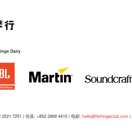
inge Dairy
2521 7251 | 传真: +852 2868 4415 |
电邮:
hello@hkfringeclub.com
|