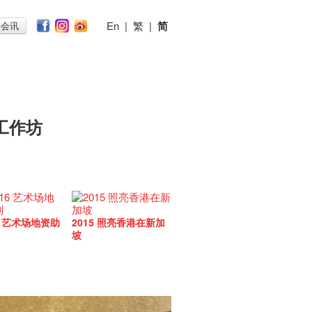
En
|
繁
|
简
子会讯
工作坊
16 艺术场地资助
2015 照亮香港在新加
坡