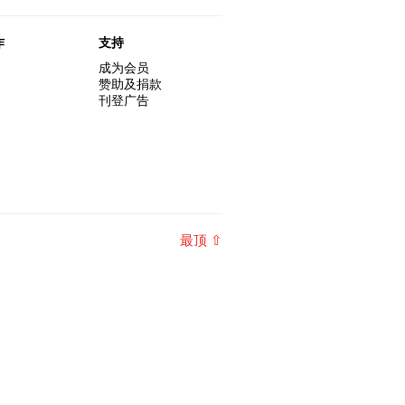
作
支持
成为会员
赞助及捐款
刊登广告
最顶 ⇧