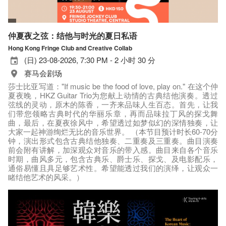
仲夏夜之弦：结他与时光的夏日私语
Hong Kong Fringe Club and Creative Collab
(日) 23-08-2026, 7:30 PM - 2 小时 30 分
赛马会剧场
莎士比亚写道："If music be the food of love, play on." 在这个仲
夏夜晚，HKZ Guitar Trio为您献上动情的古典结他演奏。透过
弦线的灵动，原木的陈香，一齐来品味人生百态。首先，让我
们带您领略古典时代的华丽乐章，再而品味拉丁风的探戈舞
曲，最后，在夏夜徐风中，希望透过如梦似幻的深情独奏，让
大家一起神游绚烂无比的音乐世界。 （本节目预计时长60-70分
钟，演出形式包含古典结他独奏、二重奏及三重奏。曲目演奏
前会附有讲解，加深观众对音乐的带入感。曲目来自各个音乐
时期，曲风多元，包含古典乐、爵士乐、探戈、及电影配乐，
通俗易懂且具足够艺术性。希望能透过我们的演绎，让观众一
睹结他艺术的风采。）