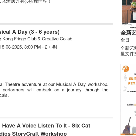
步，进入充满活力的莎莎舞世界！
ical A Day (3 - 6 years)
全新
 Kong Fringe Club & Creative Collab
全日
18-08-2026, 3:00 PM - 2 小时
全新艺穗
量文件
cal Theatre adventure at our Musical A Day workshop.
performers will embark on a journey through the
cals.
 Have A Voice Listen To It - Six Cat
dios StoryCraft Workshop