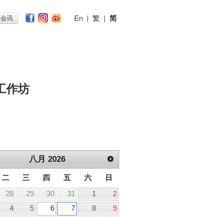
En
|
繁
|
简
子会讯
工作坊
八月
2026
二
三
四
五
六
日
28
29
30
31
1
2
4
5
6
7
8
9