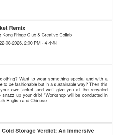
ket Remix
 Kong Fringe Club & Creative Collab
22-08-2026, 2:00 PM - 4 小时
r clothing? Want to wear something special and with a
 to be fashionable but in a sustainable way? Then this
your own jacket ,and we’ll give you all the recycled
to snazz up your drib! *Workshop will be conducted in
 both English and Chinese
 Cold Storage Verdict: An Immersive