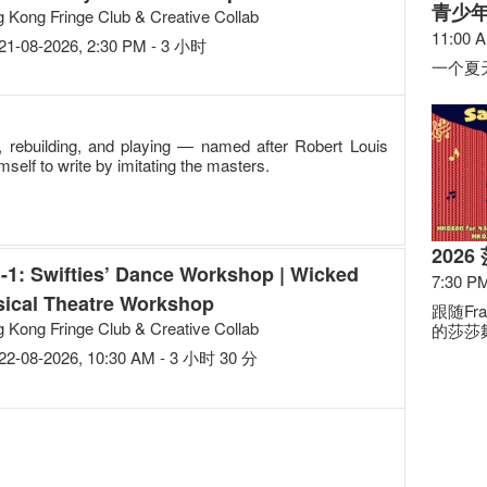
青少
 Kong Fringe Club & Creative Collab
11:00 
21-08-2026, 2:30 PM - 3 小时
一个夏
, rebuilding, and playing — named after Robert Louis
self to write by imitating the masters.
202
n-1: Swifties’ Dance Workshop | Wicked
7:30 P
ical Theatre Workshop
跟随Fr
 Kong Fringe Club & Creative Collab
的莎莎
22-08-2026, 10:30 AM - 3 小时 30 分