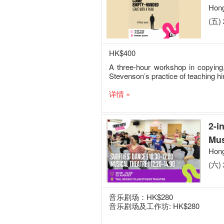
Hong
(五) 
HK$400
A three-hour workshop in copying
Stevenson’s practice of teaching him
详情 »
2-i
Mus
Hong
(六) 
音乐剧场：HK$280
音乐剧场及工作坊: HK$280