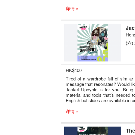
详情 »
Jac
Hong
(六) 
HK$400
Tired of a wardrobe full of simila
message that resonates? Would like
Jacket Upcycle is for you! Bring 
material and tools that’s needed 
English but slides are available in
详情 »
The