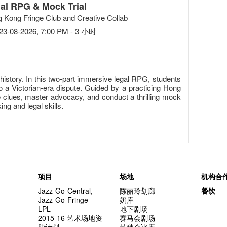
al RPG & Mock Trial
 Kong Fringe Club and Creative Collab
23-08-2026, 7:00 PM - 3 小时
history. In this two-part immersive legal RPG, students
o a Victorian-era dispute. Guided by a practicing Hong
ze clues, master advocacy, and conduct a thrilling mock
king and legal skills.
项目
场地
机构合
Jazz-Go-Central,
陈丽玲划廊
餐饮
Jazz-Go-Fringe
奶库
LPL
地下剧场
2015-16 艺术场地资
赛马会剧场
助计划
艺穗会冰库