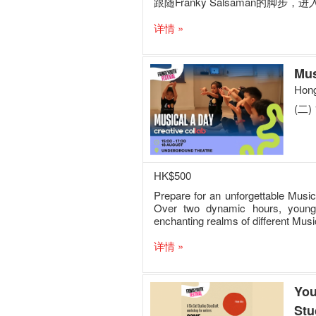
跟随Franky Salsaman的脚
详情 »
Mus
Hong
(二) 
HK$500
Prepare for an unforgettable Musi
Over two dynamic hours, young 
enchanting realms of different Musi
详情 »
You
Stu