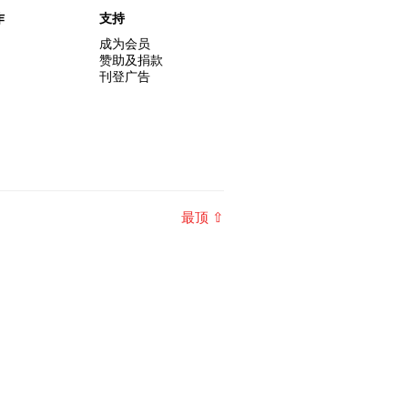
作
支持
成为会员
赞助及捐款
刊登广告
最顶 ⇧