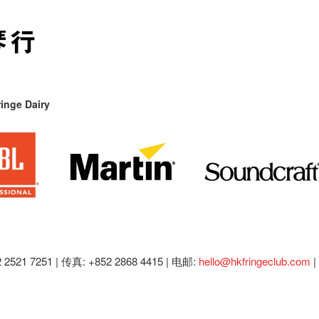
inge Dairy
2521 7251 | 传真: +852 2868 4415 |
电邮:
hello@hkfringeclub.com
|