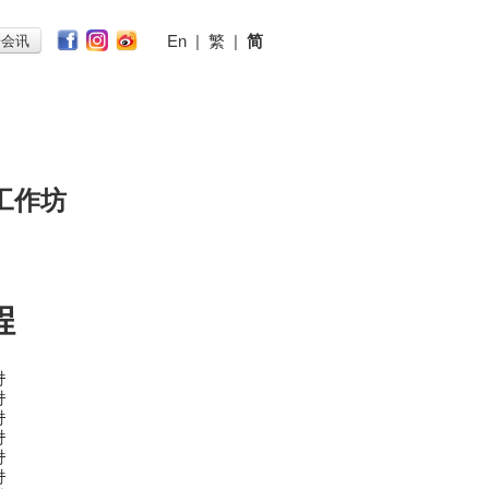
En
|
繁
|
简
子会讯
工作坊
程
时
时
时
时
时
时