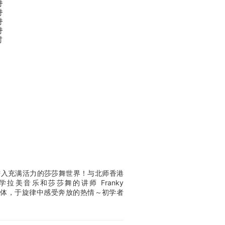
时
时
时
时
时
脚步，进入充满活力的莎莎舞世界！与北师香港
大学拉美音乐和莎莎舞的讲师 Franky
释放肢体，于旋律中感受奔放的热情～初学者