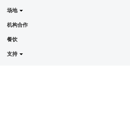
场地
使命与宗旨
展览
Jazz-Go-Central, Jazz-Go-Fringe
机构合作
艺穗会架构
演出
LPL
陈丽玲划廊
餐饮
档案库
活动
2015-16 艺术场地资助计划
奶库
支持
艺穗网志
工作坊
2015 照亮香港在新加坡
地下剧场
职位空缺
艺穗节2027
2014 照亮香港在槟城
赛马会剧场
成为会员
联络我们 / 到访
艺穗会冰库
赞助及捐款
美食剧场
刊登广告