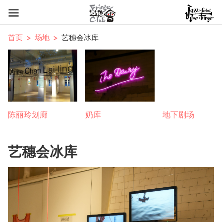
首页
场地
艺穗会冰库
陈丽玲划廊
奶库
地下剧场
艺穗会冰库