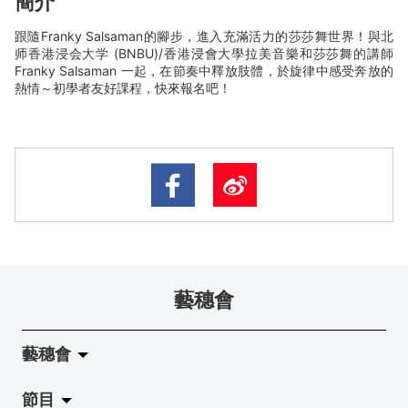
簡介
跟隨Franky Salsaman的腳步，進入充滿活力的莎莎舞世界！與北
师香港浸会大学 (BNBU)/香港浸會大學拉美音樂和莎莎舞的講師
Franky Salsaman 一起，在節奏中釋放肢體，於旋律中感受奔放的
熱情～初學者友好課程，快來報名吧！
藝穗會
藝穗會
節目
關於藝穗會