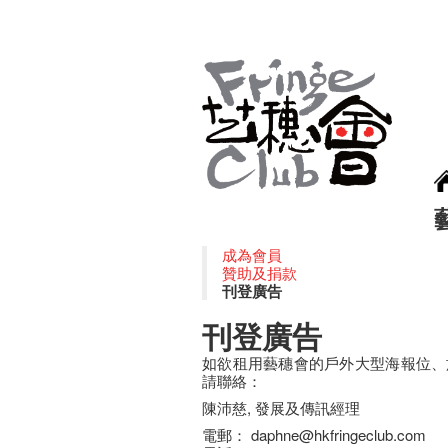
成為會員
贊助及捐款
刊登廣告
刊登廣告
如欲租用藝穗會的戶外大型海報位、
請聯絡：
陳沛慈, 發展及傳訊經理
電郵： daphne@hkfringeclub.com