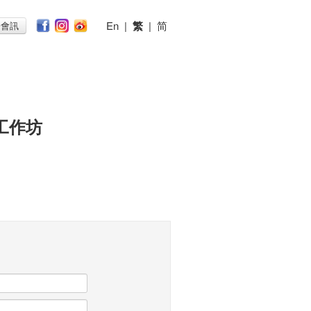
En
|
繁
|
简
子會訊
工作坊