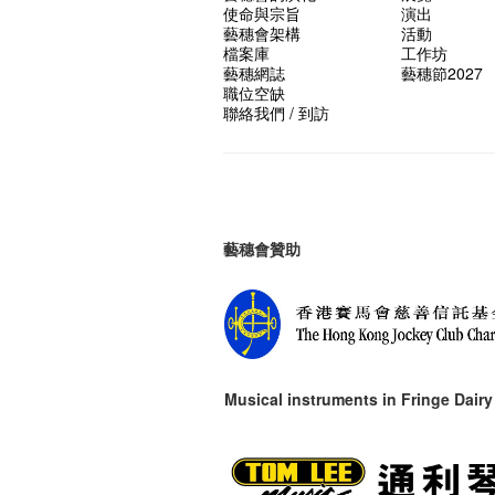
使命與宗旨
演出
藝穗會架構
活動
檔案庫
工作坊
藝穗網誌
藝穗節2027
職位空缺
聯絡我們 / 到訪
藝穗會贊助
Musical instruments in
Fringe Dairy