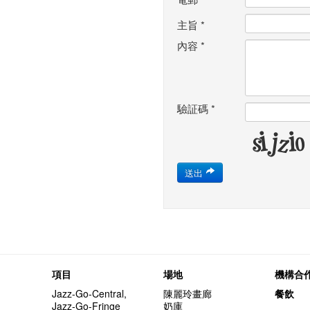
主旨
*
內容
*
驗証碼
*
送出
項目
場地
機構合
Jazz-Go-Central,
陳麗玲畫廊
餐飲
Jazz-Go-Fringe
奶庫