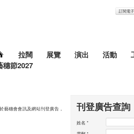
訂閱電
拉闊
展覽
演出
活動
藝穗節2027
刊登廣告查詢
於藝穗會會訊及網站刊登廣告，
姓名
*
電郵
*