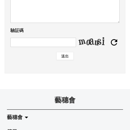
驗証碼
送出
藝穗會
藝穗會