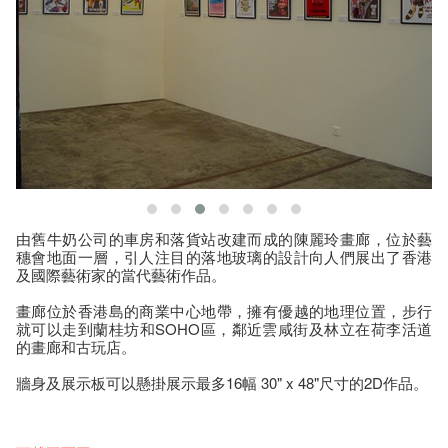
由舊牛奶公司的車房和落貨站改建而成的陳麗玲畫廊，位於藝
穗會地面一層，引人注目的落地玻璃的設計向人們展出了香港
及國際藝術家的當代藝術作品。
畫廊位於香港島的商業中心地帶，擁有優越的地理位置，步行
就可以走到蘭桂坊和SOHO區，鄰近雲咸街及林立在荷李活道
的畫廊和古玩店。
牆身及展示板可以懸掛展示最多16幅 30" x 48"尺寸的2D作品。