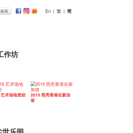
En
|
繁
|
简
子会讯
工作坊
16 艺术场地资助
2015 照亮香港在新加
坡
尘世乐园