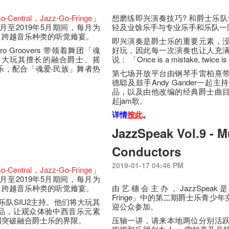
o-Central
，Jazz-Go-Fringe
」
想磨练即兴演奏技巧? 和爵士乐队
月至2019年5月期间，每月为
轻及业馀乐手与专业乐手和乐队一同
，跨越音乐种类的听觉飨宴。
即兴演奏是爵士乐的重要元素，
o Groovers 带领着舞团「魂
好玩，因此每一次演奏也让人充
ers将大玩其擅长的融合爵士、摇
说： 「Once is a mistake, twice is
乐，配合「魂爱‧民族」舞者热
第七场开放平台由钢琴手雷柏熹
德聪及鼓手Andy Gander一
品，以及由他改编的经典爵士曲
起jam歌。
详情
按此
。
JazzSpeak Vol.9 - M
Conductors
2019-01-17 04:46 PM
o-Central
，Jazz-Go-Fringe
」
月至2019年5月期间，每月为
，跨越音乐种类的听觉飨宴。
由艺穗会主办，JazzSpeak是「Jazz
Fringe」中的第二期爵士乐青
合乐队SIU2主持。他们将大玩其
迎公众参加。
品，让观众体验中西音乐元素
同突破融合爵士乐的界限。
压轴一讲，请来本地两位分别活