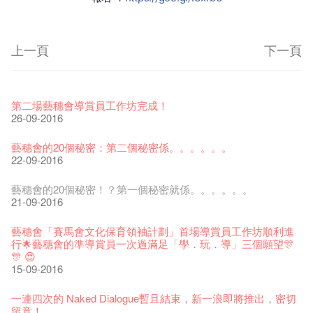
上一頁
下一頁
藝穗節2026
Veggie Lunch @Dairy
我們的辣椒小故事 Part 1
WANTED
Colette現已重開
格外地創 : 藝穗會的故事
曬藝術@藝穗會
情詩一首
藝穗會仝人敬賀各位：丁酉年新春大吉！🍊
11-12-2025
【藝穗會的20個秘密】#16 排氣管表演特技
07-12-2020
【藝穗會的20個秘密】#08 為什麼藝穗會的藝術酒吧名為
17-03-2020
第二場藝穗會導賞員工作坊完成！
23-05-2019
19-12-2018
22-03-2018
01-11-2017
24-07-2017
24-01-2017
16-11-2016
Colette’s?
26-09-2016
19-10-2016
《藝穗節2025》記者招待會
We'll Survive!
暫停開放至二月二日
爵士時代II 大派對：塵世樂園
陶‧茗 台灣陶藝名家展 ︰ 李賢治‧翁士傑‧賴孝哲 展覽
格外地創 : 藝穗會的故事
🎃萬聖節 · 藝穗會 · 有啲野
Notice: *MICFR tonight at 7pm*
注意: 設於藝穗會之快達票售票處將於2017年1月14日(六)後結
30-12-2024
【藝穗會的20個秘密】#15 靠窗外路燈照明的表演
06-08-2020
28-01-2020
藝穗會的20個秘密：第二個秘密係。。。。。。
15-04-2019
18-12-2018
20-03-2018
26-10-2017
23-07-2017
束營運
11-11-2016
10月15日嘅Fringe Tour反應非常踴躍呀！多謝大家支持！
22-09-2016
28-12-2016
17-10-2016
藝穗會揭開新篇章
藝穗會復刻版 1983 LOGO TEE
藝穗會仝人・鼠年共勉
藝穗會大樓復修工程完成慶祝儀式
WANTED!
格外地創 : 藝穗會的故事
WE ARE RECRUITING!
Photo credit: John Fung
28-12-2023
【藝穗會的20個秘密】#14 第一位看更
03-08-2020
24-01-2020
藝穗會的20個秘密！？第一個秘密就係。。。。。。
11-04-2019
04-09-2018
19-03-2018
19-10-2017
14-07-2017
【藝穗會的聖誕禮"密"】#2 前世的秘密
10-11-2016
【藝穗會的20個秘密】 #07 舊牛奶公司時期的苦差
21-09-2016
16-12-2016
15-10-2016
藝穗會室樂系列: Opera Odyssey | 藝穗會 x 香港大歌劇院
【德國原生蜂蜜 — 買第二件半價 🍯 】
聖誕平安，新年快樂！
爵士時代II 大派對：塵世樂園
JAZZ AGE Party @ The Fringe
Aftershow photo shoot with Sony Chan!
Fringe Venue for Hire
Susie Youssef是一個諧星、演員、劇作家以及即興演出者。她
04-07-2023
【藝穗會的20個秘密】 #13 也斯的詩
22-07-2020
24-12-2019
藝穗會「賽馬會文化保育領袖計劃」首場導賞員工作坊順利進
09-04-2019
24-08-2018
02-03-2018
29-09-2017
通過那些極具創造力和特色的喜劇演出營造出了一個溫暖又迷
全新會藉組合 - 更精彩的藝術文化生活！
04-11-2016
【藝穗會的20個秘密】#06 登登登登！上星期四嘅有獎問答遊
行🌟藝穗會的準導賞員一次過滿足「學．玩．導」三個願望🎊
人的美好世界，你會不由自主地愛上舞台上的她！
13-12-2016
戲答案揭曉啦！
🎊 😍
The Vault Cafe is now OPEN! Feste x Fringe Pop-Up
玉露篇 ——【京都直送宇治茶 ✈ 數量有限 🍵 冰庫有售及可網
爵士樂教材套
爵士時代II 大派對：塵世樂園
爵士時代大派對@藝穗會
02-06-2017
the Fringe Club Gallery is now available in the Art Basel period
招聘
12-10-2016
15-09-2016
Collaboration
【藝穗會的20個秘密】#12 紮根在藝穗會的榕樹與強頑野草🌱
上落單】
30-11-2019
01-04-2019
21-08-2018
of March 29 – 31, 2018.
22-09-2017
【藝穗會的聖誕禮"密"】#1 甚麼是最佳的聖誕禮物?
20-09-2022
03-11-2016
30-06-2020
27-02-2018
Colette's Artbar happy hour drinks from $30
08-12-2016
👏🏻Fringe Tour正式開始啦！🎈
一連四次的 Naked Dialogue暫且結束，新一浪即將推出，密切
WANTED!
藝穗會 x 香港法國文化協會
JAZZ AGE Party - Blind Bird Discount!
17-05-2017
21-09-2017
11-10-2016
留意！
藝穗好物
Japan x Hong Kong: Ring-A-Ring-O' Rosie