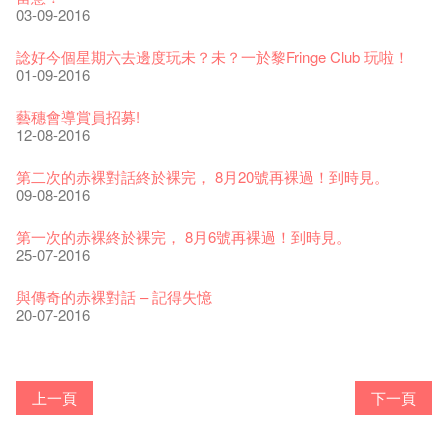
煎茶篇 ——【京都直送宇治茶✈數量有限 🍵 冰庫有售及可網上
17-09-2019
25-03-2019
07-08-2018
煥然一新的藝穗會，大家快來參觀啦！
【藝穗會的20個秘密】#20
03-09-2016
09-06-2022
01-11-2016
落單】
21-02-2018
藝穗會餐飲招聘
02-12-2016
【招募！】
29-06-2020
🕵【有獎問答遊戲】
票房櫃檯的拆除
This Side of Paradise 爵士大派對@藝穗會 – 盲鳥優惠！
Wanted! Full time or Part time Bartender
10-04-2017
01-09-2017
07-10-2016
諗好今個星期六去邊度玩未？未？一於黎Fringe Club 玩啦！
藝穗會40週年展覽 — 回憶及藝術作品徵集
👻 Halloween Special 🎃【藝穗會的20個秘密】#11 Circa1913
13-08-2019
11-03-2019
03-05-2018
【招募!】藝穗會導賞員
🕵【有獎問答遊戲】又黎喇！
01-09-2016
13-01-2022
鬼故
演出期間須佩戴口罩
12-01-2018
一分鐘的見聞，足以影響孩子們一生的看法。
29-11-2016
「創作時如實觀照自己，嚴謹對待，不拘泥於形式或盲從權
28-10-2016
22-06-2020
【藝穗會的20個秘密】#05 Art + People = Fringe Club 的由來
31-07-2019
還未太遲
【藝穗五月·Fringe May】
01-04-2017
威。」
05-10-2016
藝穗會導賞員招募!
古宅裏的下午茶
13-02-2019
24-04-2018
《她和他的時間之流》- 現場篇
22-08-2017
【藝穗會的20個秘密】#19 主廚Joe的故事
12-08-2016
14-12-2021
👻 Halloween Special【藝穗會的20個秘密】#10 關於更衣室的
4月21日(星期二)重新開放
那位女士走了
26-11-2017
Sold Out In 7 Minutes! C.J.Hendry @ the Fringe
25-11-2016
鬼傳聞
16-04-2020
第三場導賞員工作坊精彩片段
02-07-2019
新年快樂 | 農曆新年開放時間
WANTED - 項目統籌
21-03-2017
【當昌哥架生房碰上藝穗會】
27-10-2016
03-10-2016
第二次的赤裸對話終於裸完， 8月20號再裸過！到時見。
古宅裡的下午茶 - 初沖
04-02-2019
12-04-2018
觀賞《她和他的時間之流》注意事項
16-08-2017
【藝穗會的20個秘密】 #18 素食午餐的歷史由來
09-08-2016
09-07-2021
暫時關閉作深層清潔和靜修
走向自由
24-11-2017
聘請: 藝穗會藝術行政實習生
22-11-2016
【藝穗會的20個秘密】 #09 為什麼藝穗會的畫廊叫陳麗玲畫
03-04-2020
【藝穗會的20個秘密】#04 誰設計藝穗會Logos?
17-06-2019
青菜沙律 - 也斯
Pop-up Symphonic Artbar
07-03-2017
藝穗會—借來的時間 - Metropop
廊？
30-09-2016
第一次的赤裸終於裸完， 8月6號再裸過！到時見。
奶庫推出日式午餐
23-01-2019
02-04-2018
Wanted! Full time or Part time Bartender
14-08-2017
24-10-2016
藝穗會的20個秘密】#17 有幾多級樓梯？
25-07-2016
05-03-2021
我們的辣椒小故事 Part 2
02-11-2017
''Happiness, not in another place, but in this place; not for
18-11-2016
23-03-2020
【藝穗會的20個秘密】#03 藝穗會名字的由來
another hour, but this hour." Walt Whitma
有關演出取消
28-09-2016
與傳奇的赤裸對話 – 記得失憶
21-02-2017
21-10-2016
20-07-2016
「與傳奇赤裸對話」KJ Tee
不平淡想平淡的藝術家 - David Fung
Pepe-san的貓咪藝術節
「百變素食」- Colette's 自助素食午餐
山外山開幕！
藝穗會—星期日的好去處!
新年新景象:D
與冰冰、Benny一起品嚐咖啡！
冰​窖之Pasta再次登場！
08-07-2016
藝術家沙龍 — 洪志侖 (韓國)
22-02-2016
攝影廊變身Colette's Bar 12:00-00:00
27-11-2015
18-05-2015
11-03-2015
03-02-2015
06-01-2015
上一頁
下一頁
10-12-2014
24-11-2014
29-10-2014
17-02-2014
"Enjoy Life" KJ | 23.07.2016 赤裸對話
Listen Up! 的主辦人 - Koya Hizakasu
2015-16 藝術場地資助計劃
五月方圓展覽 - 快樂佈展日！
山外山展覽要開幕了！
要吃一口嗎？
十築香港 — 投藝穗會一票吧！
BHA 15 for 15+ Architecture Exhibition記招盛況空前！
十年，一瞬……
29-06-2016
冰窖今天起有all-day breakfasts了!
19-02-2016
Colette's (2014年1月20日隆重開幕)