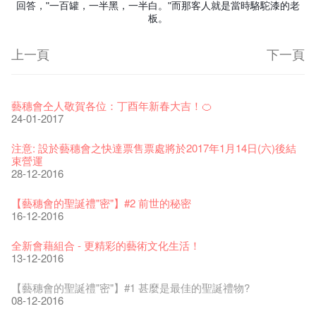
回答，"一百罐，一半黑，一半白。"而那客人就是當時駱駝漆的老
板。
上一頁
下一頁
藝穗節2026
Veggie Lunch @Dairy
我們的辣椒小故事 Part 1
WANTED
Colette現已重開
格外地創 : 藝穗會的故事
曬藝術@藝穗會
情詩一首
藝穗會仝人敬賀各位：丁酉年新春大吉！🍊
11-12-2025
07-12-2020
17-03-2020
23-05-2019
19-12-2018
22-03-2018
01-11-2017
24-07-2017
24-01-2017
《藝穗節2025》記者招待會
We'll Survive!
暫停開放至二月二日
爵士時代II 大派對：塵世樂園
陶‧茗 台灣陶藝名家展 ︰ 李賢治‧翁士傑‧賴孝哲 展覽
格外地創 : 藝穗會的故事
🎃萬聖節 · 藝穗會 · 有啲野
Notice: *MICFR tonight at 7pm*
注意: 設於藝穗會之快達票售票處將於2017年1月14日(六)後結
30-12-2024
06-08-2020
28-01-2020
15-04-2019
18-12-2018
20-03-2018
26-10-2017
23-07-2017
束營運
28-12-2016
藝穗會揭開新篇章
藝穗會復刻版 1983 LOGO TEE
藝穗會仝人・鼠年共勉
藝穗會大樓復修工程完成慶祝儀式
WANTED!
格外地創 : 藝穗會的故事
WE ARE RECRUITING!
Photo credit: John Fung
28-12-2023
03-08-2020
24-01-2020
11-04-2019
04-09-2018
19-03-2018
19-10-2017
14-07-2017
【藝穗會的聖誕禮"密"】#2 前世的秘密
16-12-2016
藝穗會室樂系列: Opera Odyssey | 藝穗會 x 香港大歌劇院
【德國原生蜂蜜 — 買第二件半價 🍯 】
聖誕平安，新年快樂！
爵士時代II 大派對：塵世樂園
JAZZ AGE Party @ The Fringe
Aftershow photo shoot with Sony Chan!
Fringe Venue for Hire
Susie Youssef是一個諧星、演員、劇作家以及即興演出者。她
04-07-2023
22-07-2020
24-12-2019
09-04-2019
24-08-2018
02-03-2018
29-09-2017
通過那些極具創造力和特色的喜劇演出營造出了一個溫暖又迷
全新會藉組合 - 更精彩的藝術文化生活！
人的美好世界，你會不由自主地愛上舞台上的她！
13-12-2016
The Vault Cafe is now OPEN! Feste x Fringe Pop-Up
玉露篇 ——【京都直送宇治茶 ✈ 數量有限 🍵 冰庫有售及可網
爵士樂教材套
爵士時代II 大派對：塵世樂園
爵士時代大派對@藝穗會
02-06-2017
the Fringe Club Gallery is now available in the Art Basel period
招聘
Collaboration
上落單】
30-11-2019
01-04-2019
21-08-2018
of March 29 – 31, 2018.
22-09-2017
【藝穗會的聖誕禮"密"】#1 甚麼是最佳的聖誕禮物?
20-09-2022
30-06-2020
27-02-2018
Colette's Artbar happy hour drinks from $30
08-12-2016
WANTED!
藝穗會 x 香港法國文化協會
JAZZ AGE Party - Blind Bird Discount!
17-05-2017
21-09-2017