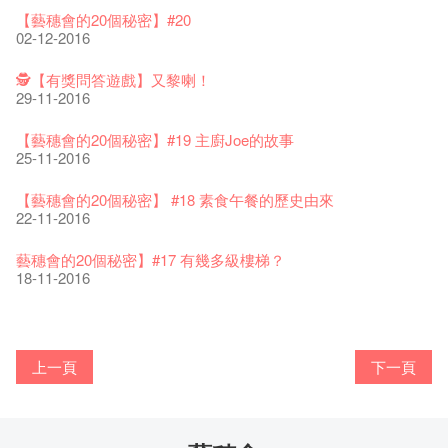
藝穗好物
煎茶篇 ——【京都直送宇治茶✈數量有限 🍵 冰庫有售及可網上
17-09-2019
25-03-2019
07-08-2018
煥然一新的藝穗會，大家快來參觀啦！
【藝穗會的20個秘密】#20
09-06-2022
落單】
21-02-2018
藝穗會餐飲招聘
02-12-2016
【招募！】
29-06-2020
票房櫃檯的拆除
This Side of Paradise 爵士大派對@藝穗會 – 盲鳥優惠！
Wanted! Full time or Part time Bartender
10-04-2017
01-09-2017
藝穗會40週年展覽 — 回憶及藝術作品徵集
13-08-2019
11-03-2019
03-05-2018
【招募!】藝穗會導賞員
🕵【有獎問答遊戲】又黎喇！
13-01-2022
演出期間須佩戴口罩
12-01-2018
一分鐘的見聞，足以影響孩子們一生的看法。
29-11-2016
「創作時如實觀照自己，嚴謹對待，不拘泥於形式或盲從權
22-06-2020
31-07-2019
還未太遲
【藝穗五月·Fringe May】
01-04-2017
威。」
古宅裏的下午茶
13-02-2019
24-04-2018
《她和他的時間之流》- 現場篇
22-08-2017
【藝穗會的20個秘密】#19 主廚Joe的故事
14-12-2021
4月21日(星期二)重新開放
那位女士走了
26-11-2017
Sold Out In 7 Minutes! C.J.Hendry @ the Fringe
25-11-2016
16-04-2020
02-07-2019
新年快樂 | 農曆新年開放時間
WANTED - 項目統籌
21-03-2017
【當昌哥架生房碰上藝穗會】
古宅裡的下午茶 - 初沖
04-02-2019
12-04-2018
觀賞《她和他的時間之流》注意事項
16-08-2017
【藝穗會的20個秘密】 #18 素食午餐的歷史由來
09-07-2021
暫時關閉作深層清潔和靜修
走向自由
24-11-2017
聘請: 藝穗會藝術行政實習生
22-11-2016
03-04-2020
17-06-2019
青菜沙律 - 也斯
Pop-up Symphonic Artbar
07-03-2017
藝穗會—借來的時間 - Metropop
奶庫推出日式午餐
23-01-2019
02-04-2018
Wanted! Full time or Part time Bartender
14-08-2017
藝穗會的20個秘密】#17 有幾多級樓梯？
05-03-2021
我們的辣椒小故事 Part 2
02-11-2017
''Happiness, not in another place, but in this place; not for
18-11-2016
23-03-2020
another hour, but this hour." Walt Whitma
21-02-2017
【藝穗會的20個秘密】#16 排氣管表演特技
【藝穗會的20個秘密】#08 為什麼藝穗會的藝術酒吧名為
第二場藝穗會導賞員工作坊完成！
「與傳奇赤裸對話」KJ Tee
不平淡想平淡的藝術家 - David Fung
Pepe-san的貓咪藝術節
「百變素食」- Colette's 自助素食午餐
山外山開幕！
藝穗會—星期日的好去處!
16-11-2016
新年新景象:D
Colette’s?
與冰冰、Benny一起品嚐咖啡！
26-09-2016
冰​窖之Pasta再次登場！
08-07-2016
藝術家沙龍 — 洪志侖 (韓國)
22-02-2016
攝影廊變身Colette's Bar 12:00-00:00
27-11-2015
18-05-2015
11-03-2015
03-02-2015
06-01-2015
上一頁
下一頁
19-10-2016
10-12-2014
24-11-2014
29-10-2014
17-02-2014
【藝穗會的20個秘密】#15 靠窗外路燈照明的表演
藝穗會的20個秘密：第二個秘密係。。。。。。
"Enjoy Life" KJ | 23.07.2016 赤裸對話
Listen Up! 的主辦人 - Koya Hizakasu
2015-16 藝術場地資助計劃
五月方圓展覽 - 快樂佈展日！
山外山展覽要開幕了！
要吃一口嗎？
11-11-2016
十築香港 — 投藝穗會一票吧！
10月15日嘅Fringe Tour反應非常踴躍呀！多謝大家支持！
BHA 15 for 15+ Architecture Exhibition記招盛況空前！
22-09-2016
十年，一瞬……
29-06-2016
冰窖今天起有all-day breakfasts了!
19-02-2016
Colette's (2014年1月20日隆重開幕)
09-11-2015
15-05-2015
10-03-2015
29-01-2015
02-01-2015
17-10-2016
09-12-2014
22-11-2014
02-09-2014
20-01-2014