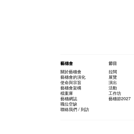
藝穗會
節目
關於藝穗會
拉闊
藝穗會的演化
展覽
使命與宗旨
演出
藝穗會架構
活動
檔案庫
工作坊
藝穗網誌
藝穗節2027
職位空缺
聯絡我們 / 到訪