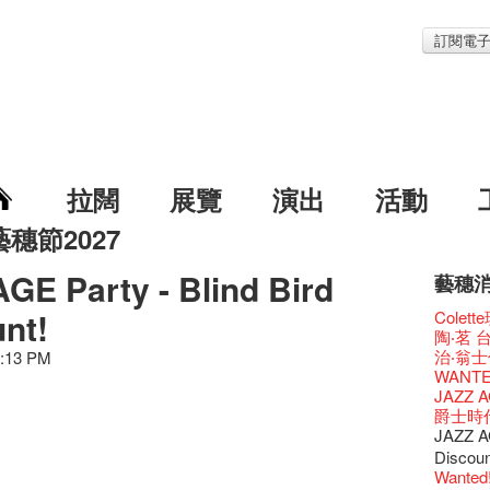
訂閱電
拉闊
展覽
演出
活動
藝穗節2027
GE Party - Blind Bird
藝穗
藝穗節2
Veggie
我們的辣
WANT
nt!
Colet
《藝穗
We'll Su
暫停開
爵士時代
陶‧茗 
藝穗會
藝穗會復
藝穗會
藝穗會
治‧翁士
3:13 PM
藝穗會室
TEE
聖誕平
儀式
WANTE
Odyss
【德國
爵士樂
爵士時代
JAZZ A
The Vau
價 🍯 
WANTE
爵士時代
爵士時
Feste x
玉露篇
票房櫃
藝穗會
JAZZ AG
藝穗好
✈ 數量
那位女
This S
Discou
藝穗會4
煎茶篇
走向自
對@藝穗
Wanted! 
藝術作
✈數量