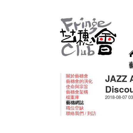
JAZZ A
關於藝穗會
藝穗會的演化
Discou
使命與宗旨
藝穗會架構
檔案庫
2018-08-07 0
藝穗網誌
職位空缺
聯絡我們 / 到訪