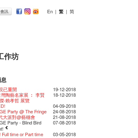
En
|
繁
|
简
子會訊
工作坊
消息
026
11-12-2025
 Lunch @Dairy
07-12-2020
椒小故事 Part 1
17-03-2020
ED
23-05-2019
te現已重開
19-12-2018
節2025》記者招待會
30-12-2024
rvive!
06-08-2020
放至二月二日
28-01-2020
II 大派對：塵世樂園
15-04-2019
台灣陶藝名家展 ︰ 李賢
18-12-2018
揭開新篇章
28-12-2023
刻版 1983 LOGO
03-08-2020
仝人・鼠年共勉
24-01-2020
大樓復修工程完成慶祝
11-04-2019
傑‧賴孝哲 展覽
樂系列: Opera
04-07-2023
安，新年快樂！
24-12-2019
D!
04-09-2018
ey | 藝穗會 x 香港大歌劇院
原生蜂蜜 — 買第二件半
22-07-2020
教材套
30-11-2019
II 大派對：塵世樂園
09-04-2019
GE Party @ The Fringe
24-08-2018
lt Cafe is now OPEN!
20-09-2022
】
D!
17-09-2019
II 大派對：塵世樂園
01-04-2019
代大派對@藝穗會
21-08-2018
 Fringe Pop-Up Collaboration
 ——【京都直送宇治茶
30-06-2020
檯的拆除
13-08-2019
 x 香港法國文化協會
25-03-2019
E Party - Blind Bird
07-08-2018
物
09-06-2022
有限 🍵 冰庫有售及可網上落單】
士走了
02-07-2019
31-07-2019
ide of Paradise 爵士大派
11-03-2019
nt!
0週年展覽 — 回憶及
13-01-2022
 ——【京都直送宇治茶
29-06-2020
由
17-06-2019
會 – 盲鳥優惠！
Full time or Part time
03-05-2018
品徵集
有限 🍵 冰庫有售及可網上落單】