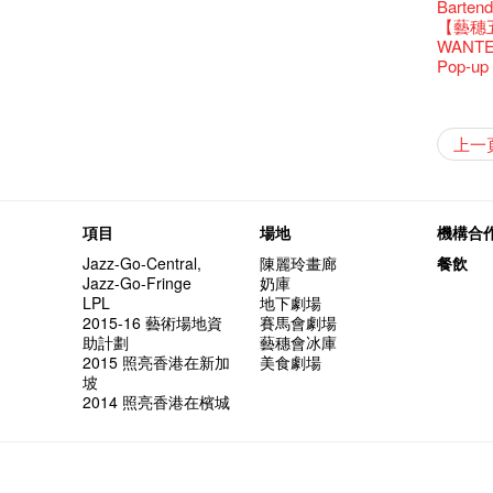
還未太
Bartend
古宅裏
演出期
新年快樂
【藝穗五月
古宅裡的
4月21
青菜沙律
WANT
奶庫推
暫時關
Pop-up
我們的辣
格外地創
曬藝術
情詩一
藝穗會
【藝穗會
【藝穗會
第二場
「與傳奇
不平淡想
格外地創
Pepe
🎃萬聖節
「百變素食
Notice:
山外山
新春大
藝穗會
氣管表
新年新
什麼藝穗
與冰冰、
成！
冰​窖之
"Enjoy 
藝術家沙
Fung
攝影廊變身
格外地創
2015
WE AR
素食午
7pm*
山外山
注意:
要吃一
上一
【藝穗會
十築香
10月15
啡！
藝穗會
十年，
裸對話
冰窖今天起
Listen
12:00-0
Aftersh
百年未
Fringe 
五月方
Photo c
Floatin
處將於2
「在藝
窗外路
Bay在
常踴躍
BHA 15 
密係。
「好想藝術
取得了
breakf
Hizaka
Colet
Sony C
藝穗會
招聘
兩位藝術
Susie
Hok Shi
【藝穗會
音樂家
【藝穗會
Step Up
【藝穗會
Exhib
藝穗會
A cappe
售罄，
加入我
客席策展人
開幕)
the Fri
2015
【招募
上的新
員、劇
「山外
世的秘
正
一位看
小交響樂
牛奶公
Secret
秘密就
首席釀酒師 
名。
得獎者
"Thank y
availabl
下午茶
「創作
Benn
具創造
個展開
全新會
東南亞
【藝穗會
餐:D
【藝穗會
來跟P
藝穗會
Circa 
「給他國
「照亮
項目
場地
機構合
these m
– 31, 2
Arts Adm
對待，
術》訪
暖又迷
笑翻天
文化生
劉智倫
斯的詩
找到自
登登登
食得健康 
計劃」
鞦韆上
劇做出
UP有獎
years.."
煥然一
Comedi
【當昌
Macb
舞台上
Glor
【藝穗會
理妥善
Jazz-Go-Central,
陳麗玲畫廊
餐飲
【藝穗會
謝謝您的
啦！
冰窖變身
的準導
欸，她
墨爾本
The Fri
三隻手的
參觀啦
RTHK's
藝穗會
藝術家
Colette
多姿多
麼是最
「鬧市
Jazz-Go-Fringe
奶庫
根在藝
榮獲「
👏🏻F
Being F
願望🎊
《蛻變
2016年
support
2月5日
【招募
喜氣洋
Metrop
北烈風
drinks 
「你是
【藝穗會
「美人
LPL
地下劇場
Japan x
獎
🎈
Fringe 
一連四次的
膽，舞
在攝影
Spotlig
*Col
《她和
普世歡
掛起乙
藝穗會
「一睡
🕵【
方！」
2015-16 藝術場地資
賽馬會劇場
Ring-O'
“Artists
🕵【
冰窖午
且結束
忙裡偷
品味藝
藝穗會
公開招聘
篇
八周年 
Photogr
一分鐘
藝術家
【藝穗會
Benefi
助計劃
藝穗會冰庫
👻 Hal
fringe 
【藝穗會
想知道
諗好今
工作假
暫停開
Fringe 
熱情滿
觀賞《
藝術公社
Elaine L
們一生
跟大家
廚Joe
會@畫
2015 照亮香港在新加
美食劇場
會的20個
與義工
+ Peop
實習生
未？一於黎
探索「
藝穗默劇
你能告
圖利古
意事項
次會議
Benn
Sold Ou
Gloria 
【藝穗會
Colett
坡
👻 Hal
第三場
藝穗會
Lee
演
風欲靜
Wanted! 
試過冰
2015
C.J.Hen
食午餐
愛這片綠
2014 照亮香港在檳城
的20個
【藝穗會
第二次
舞蹈家 -
誠意聘
Bartend
聘請:
藝穗會的
【藝穗會
設計藝穗
8月2
''Happin
多級樓
什麼藝
【藝穗會
第一次
place, b
有關演
穗會名
號再裸
but thi
與傳奇