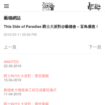
藝穗網誌
This Side of Paradise 爵士大派對@藝穗會 – 盲鳥優惠！
2019-03-11 05:56 PM
上一頁
下一頁
藝穗節2026
Veggie Lunch @Dairy
我們的辣椒小故事 Part 1
WANTED
11-12-2025
07-12-2020
17-03-2020
23-05-2019
《藝穗節2025》記者招待會
We'll Survive!
暫停開放至二月二日
爵士時代II 大派對：塵世樂園
30-12-2024
06-08-2020
28-01-2020
15-04-2019
藝穗會揭開新篇章
藝穗會復刻版 1983 LOGO TEE
藝穗會仝人・鼠年共勉
藝穗會大樓復修工程完成慶祝儀式
28-12-2023
03-08-2020
24-01-2020
11-04-2019
藝穗會室樂系列: Opera Odyssey | 藝穗會 x 香港大歌劇院
【德國原生蜂蜜 — 買第二件半價 🍯 】
聖誕平安，新年快樂！
爵士時代II 大派對：塵世樂園