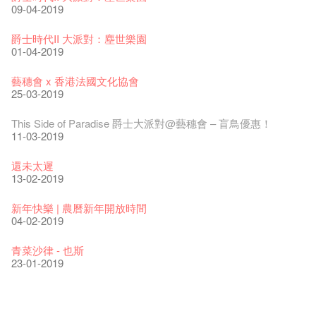
04-07-2023
22-07-2020
24-12-2019
09-04-2019
The Vault Cafe is now OPEN! Feste x Fringe Pop-Up
玉露篇 ——【京都直送宇治茶 ✈ 數量有限 🍵 冰庫有售及可網
爵士樂教材套
爵士時代II 大派對：塵世樂園
Collaboration
上落單】
30-11-2019
01-04-2019
20-09-2022
30-06-2020
WANTED!
藝穗會 x 香港法國文化協會
藝穗好物
煎茶篇 ——【京都直送宇治茶✈數量有限 🍵 冰庫有售及可網上
17-09-2019
25-03-2019
09-06-2022
落單】
29-06-2020
票房櫃檯的拆除
This Side of Paradise 爵士大派對@藝穗會 – 盲鳥優惠！
藝穗會40週年展覽 — 回憶及藝術作品徵集
13-08-2019
11-03-2019
13-01-2022
演出期間須佩戴口罩
22-06-2020
31-07-2019
還未太遲
古宅裏的下午茶
13-02-2019
14-12-2021
4月21日(星期二)重新開放
那位女士走了
16-04-2020
02-07-2019
新年快樂 | 農曆新年開放時間
古宅裡的下午茶 - 初沖
04-02-2019
09-07-2021
暫時關閉作深層清潔和靜修
走向自由
03-04-2020
17-06-2019
青菜沙律 - 也斯
奶庫推出日式午餐
23-01-2019
05-03-2021
我們的辣椒小故事 Part 2
23-03-2020
Colette現已重開
格外地創 : 藝穗會的故事
曬藝術@藝穗會
情詩一首
藝穗會仝人敬賀各位：丁酉年新春大吉！🍊
【藝穗會的20個秘密】#16 排氣管表演特技
【藝穗會的20個秘密】#08 為什麼藝穗會的藝術酒吧名為
第二場藝穗會導賞員工作坊完成！
「與傳奇赤裸對話」KJ Tee
19-12-2018
不平淡想平淡的藝術家 - David Fung
22-03-2018
Pepe-san的貓咪藝術節
01-11-2017
「百變素食」- Colette's 自助素食午餐