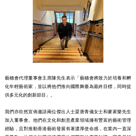
藝穗會代理董事會主席陳先生表示「藝穗會將致力於培養和孵
化年輕藝術家，並以將他們推向國際舞臺為最終目標，同時提
供多元化的創新節目」。
我們亦欣然宣佈邀請兩位傑出人士梁唐青儀女士和麥家樂先生
加入董事會。他們在文化和創意產業領域擁有豐富的藝術管理
經驗，且對推動香港藝術發展有著濃厚使命感，在業內一直深