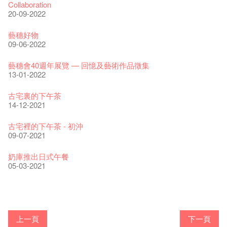
Collaboration
20-09-2022
藝穗好物
09-06-2022
藝穗會40週年展覽 — 回憶及藝術作品徵集
13-01-2022
古宅裏的下午茶
14-12-2021
古宅裡的下午茶 - 初沖
09-07-2021
奶庫推出日式午餐
05-03-2021
Veggie Lunch @Dairy
我們的辣椒小故事 Part 1
WANTED
Colette現已重開
格外地創 : 藝穗會的故事
曬藝術@藝穗會
情詩一首
藝穗會仝人敬賀各位：丁酉年新春大吉！🍊
【藝穗會的20個秘密】#16 排氣管表演特技
07-12-2020
【藝穗會的20個秘密】#08 為什麼藝穗會的藝術酒吧名為
17-03-2020
第二場藝穗會導賞員工作坊完成！
23-05-2019
「與傳奇赤裸對話」KJ Tee
19-12-2018
不平淡想平淡的藝術家 - David Fung
22-03-2018
Pepe-san的貓咪藝術節
01-11-2017
「百變素食」- Colette's 自助素食午餐
24-07-2017
山外山開幕！
24-01-2017
藝穗會—星期日的好去處!
16-11-2016
新年新景象:D
Colette’s?
與冰冰、Benny一起品嚐咖啡！
26-09-2016
冰​窖之Pasta再次登場！
08-07-2016
藝術家沙龍 — 洪志侖 (韓國)
22-02-2016
攝影廊變身Colette's Bar 12:00-00:00
27-11-2015
18-05-2015
11-03-2015
03-02-2015
06-01-2015
上一頁
下一頁
19-10-2016
10-12-2014
24-11-2014
29-10-2014
We'll Survive!
17-02-2014
暫停開放至二月二日
爵士時代II 大派對：塵世樂園
陶‧茗 台灣陶藝名家展 ︰ 李賢治‧翁士傑‧賴孝哲 展覽
格外地創 : 藝穗會的故事