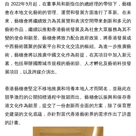
自 2022年9月起，在董事局和新指任的總經理的帶領下，藝穗
會在本地文化藝術的管理、運營和發展方面進行了革新。在未
來，藝穗會將繼續致力為其展覽和表演空間帶來創新和多元的
藝術作品，繼續以推動香港藝術發展及為社會大眾服務為其不
變的使命和願景。藝穗會將致力配合政府政策，將香港發展成
中西藝術匯聚的探索平台和文化交流的樞紐。為進一步推廣藝
術，藝穗會將以推廣中國文化作為前提，在其項目中加入新元
素，包括舉辦國際城市規模的藝術節、人才孵化及藝術科技發
展項目，以及跨媒介演出。
香港藝穗會堅定不移地推廣和培養本地人才而聞名，並藉此在
競爭激烈的公開招標過程中脫穎而出。藝穗會以振興和保存香
港文化作為願景，提交了一份創新而全面的方案，除了保育歷
史建築的文化底蘊，亦針對當代香港藝術界的需求作出了詳盡
的計畫。