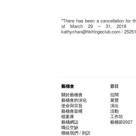
"There has been a cancellation for th
of March 29 – 31, 2018 is 
kathychan@hkfringeclub.com / 2525
藝穗會
節目
關於藝穗會
拉闊
藝穗會的演化
展覽
使命與宗旨
演出
藝穗會架構
活動
檔案庫
工作坊
藝穗網誌
藝穗節2027
職位空缺
聯絡我們 / 到訪