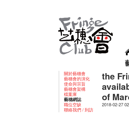
the Fr
關於藝穗會
藝穗會的演化
availa
使命與宗旨
藝穗會架構
of Mar
檔案庫
藝穗網誌
職位空缺
2018-02-27 0
聯絡我們 / 到訪