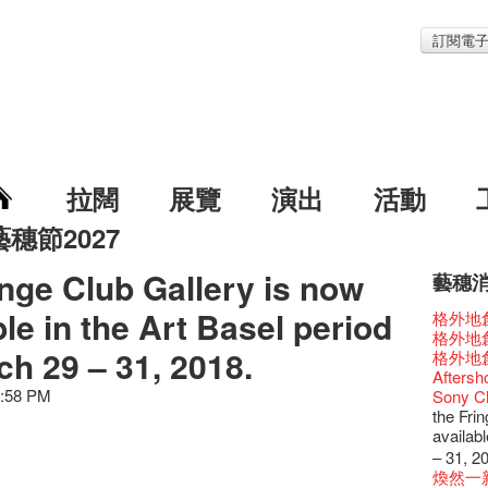
訂閱電
拉闊
展覽
演出
活動
藝穗節2027
inge Club Gallery is now
藝穗
藝穗節2
Veggie
我們的辣
WANT
ble in the Art Basel period
Colet
格外地創
《藝穗
We'll Su
暫停開
爵士時代
陶‧茗 
格外地創
藝穗會
藝穗會復
藝穗會
藝穗會
ch 29 – 31, 2018.
治‧翁士
格外地創
藝穗會室
TEE
聖誕平
儀式
WANTE
Aftersh
Odyss
【德國
爵士樂
爵士時代
JAZZ A
2:58 PM
Sony C
The Vau
價 🍯 
WANTE
爵士時代
爵士時
the Fri
Feste x
玉露篇
票房櫃
藝穗會
JAZZ AG
availabl
藝穗好
✈ 數量
那位女
This S
Discoun
– 31, 2
藝穗會4
煎茶篇
走向自
對@藝穗
Wanted! 
煥然一
藝術作
✈數量