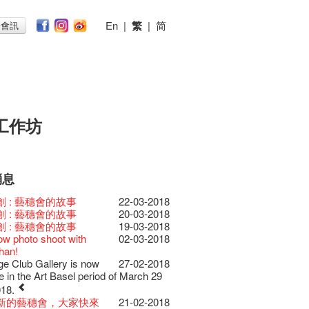
En
|
繁
|
简
子會訊
工作坊
消息
026
11-12-2025
 Lunch @Dairy
07-12-2020
椒小故事 Part 1
17-03-2020
ED
23-05-2019
te現已重開
19-12-2018
 : 藝穗會的故事
22-03-2018
節2025》記者招待會
30-12-2024
rvive!
06-08-2020
放至二月二日
28-01-2020
II 大派對：塵世樂園
15-04-2019
台灣陶藝名家展 ︰ 李賢
18-12-2018
 : 藝穗會的故事
20-03-2018
揭開新篇章
28-12-2023
刻版 1983 LOGO
03-08-2020
仝人・鼠年共勉
24-01-2020
大樓復修工程完成慶祝
11-04-2019
傑‧賴孝哲 展覽
 : 藝穗會的故事
19-03-2018
樂系列: Opera
04-07-2023
安，新年快樂！
24-12-2019
D!
04-09-2018
ow photo shoot with
02-03-2018
ey | 藝穗會 x 香港大歌劇院
原生蜂蜜 — 買第二件半
22-07-2020
教材套
30-11-2019
II 大派對：塵世樂園
09-04-2019
GE Party @ The Fringe
24-08-2018
han!
lt Cafe is now OPEN!
20-09-2022
】
D!
17-09-2019
II 大派對：塵世樂園
01-04-2019
代大派對@藝穗會
21-08-2018
nge Club Gallery is now
27-02-2018
 Fringe Pop-Up Collaboration
 ——【京都直送宇治茶
30-06-2020
檯的拆除
13-08-2019
 x 香港法國文化協會
25-03-2019
E Party - Blind Bird
07-08-2018
e in the Art Basel period of March 29
物
09-06-2022
有限 🍵 冰庫有售及可網上落單】
士走了
02-07-2019
31-07-2019
ide of Paradise 爵士大派
11-03-2019
t!
018.
0週年展覽 — 回憶及
13-01-2022
 ——【京都直送宇治茶
29-06-2020
由
17-06-2019
會 – 盲鳥優惠！
Full time or Part time
03-05-2018
新的藝穗會，大家快來
21-02-2018
品徵集
有限 🍵 冰庫有售及可網上落單】