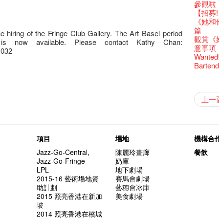
還未太
Bartend
參觀啦
古宅裏
演出期
新年快樂
【藝穗五月
【招募
古宅裡的
4月21
青菜沙律
WANT
《她和
奶庫推
暫時關
Pop-up
篇
e hiring of the Fringe Club Gallery. The Art Basel period
我們的辣
觀賞《
now available. Please contact Kathy Chan:
意事項
1032
Wanted! 
Bartend
曬藝術
情詩一
藝穗會
【藝穗會
【藝穗會
第二場
「與傳奇
不平淡想
Pepe
🎃萬聖節
「百變素食
Notice:
山外山
新春大
藝穗會
氣管表
新年新
什麼藝穗
與冰冰、
成！
冰​窖之
"Enjoy 
藝術家沙
Fung
攝影廊變身
2015
WE AR
素食午
7pm*
山外山
注意:
要吃一
上一
【藝穗會
十築香
10月15
啡！
藝穗會
十年，
裸對話
冰窖今天起
Listen
12:00-0
百年未
Fringe 
五月方
Photo c
Floatin
處將於2
「在藝
窗外路
Bay在
常踴躍
BHA 15 
密係。
「好想藝術
取得了
breakf
Hizaka
Colet
藝穗會
招聘
兩位藝術
Susie
Hok Shi
【藝穗會
音樂家
【藝穗會
Step Up
【藝穗會
Exhib
藝穗會
A cappe
售罄，
加入我
客席策展人
開幕)
2015
【招募
上的新
員、劇
「山外
世的秘
正
一位看
小交響樂
牛奶公
Secret
秘密就
首席釀酒師 
名。
得獎者
"Thank y
下午茶
「創作
Benn
具創造
個展開
全新會
東南亞
【藝穗會
餐:D
【藝穗會
來跟P
藝穗會
Circa 
「給他國
「照亮
項目
場地
機構合
these m
Arts Adm
對待，
術》訪
暖又迷
笑翻天
文化生
劉智倫
斯的詩
找到自
登登登
食得健康 
計劃」
鞦韆上
劇做出
UP有獎
years.."
Comedi
【當昌
Macb
舞台上
Glor
【藝穗會
理妥善
Jazz-Go-Central,
陳麗玲畫廊
餐飲
【藝穗會
謝謝您的
啦！
冰窖變身
的準導
欸，她
墨爾本
The Fri
三隻手的
RTHK's
藝穗會
藝術家
Colette
多姿多
麼是最
「鬧市
Jazz-Go-Fringe
奶庫
根在藝
榮獲「
👏🏻F
Being F
願望🎊
《蛻變
2016年
support
2月5日
喜氣洋
Metrop
北烈風
drinks 
「你是
【藝穗會
「美人
LPL
地下劇場
Japan x
獎
🎈
Fringe 
一連四次的
膽，舞
在攝影
Spotlig
*Col
普世歡
掛起乙
藝穗會
「一睡
🕵【
方！」
2015-16 藝術場地資
賽馬會劇場
Ring-O'
“Artists
🕵【
冰窖午
且結束
忙裡偷
品味藝
藝穗會
公開招聘
八周年 
Photogr
一分鐘
藝術家
【藝穗會
Benefi
助計劃
藝穗會冰庫
👻 Hal
fringe 
【藝穗會
想知道
諗好今
工作假
暫停開
Fringe 
熱情滿
藝術公社
Elaine L
們一生
跟大家
廚Joe
會@畫
2015 照亮香港在新加
美食劇場
會的20個
與義工
+ Peop
實習生
未？一於黎
探索「
藝穗默劇
你能告
圖利古
次會議
Benn
Sold Ou
Gloria 
【藝穗會
Colett
坡
👻 Hal
第三場
藝穗會
Lee
演
風欲靜
試過冰
2015
C.J.Hen
食午餐
愛這片綠
2014 照亮香港在檳城
的20個
【藝穗會
第二次
舞蹈家 -
誠意聘