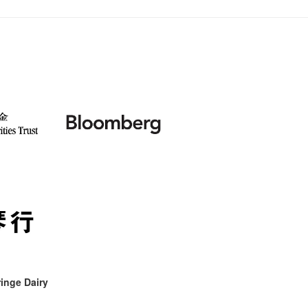
聘請:
藝穗會的
【藝穗會
設計藝穗
8月2
''Happin
多級樓
什麼藝
【藝穗會
第一次
place, b
有關演
穗會名
號再裸
but thi
與傳奇
inge Dairy