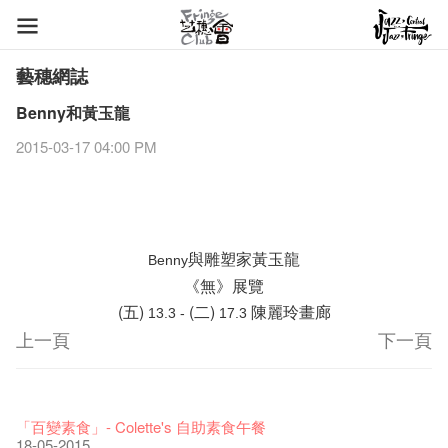
藝穗網誌
Benny和黃玉龍
2015-03-17 04:00 PM
與
雕塑家
黃玉龍
Benny
《無》
展覽
(五)
(二)
陳麗玲畫廊
13.3 -
17.3
上一頁
下一頁
藝穗節2026
Veggie Lunch @Dairy
我們的辣椒小故事 Part 1
WANTED
Colette現已重開
格外地創 : 藝穗會的故事
曬藝術@藝穗會
情詩一首
藝穗會仝人敬賀各位：丁酉年新春大吉！🍊
11-12-2025
【藝穗會的20個秘密】#16 排氣管表演特技
07-12-2020
【藝穗會的20個秘密】#08 為什麼藝穗會的藝術酒吧名為
17-03-2020
第二場藝穗會導賞員工作坊完成！
23-05-2019
「與傳奇赤裸對話」KJ Tee
19-12-2018
不平淡想平淡的藝術家 - David Fung
22-03-2018
Pepe-san的貓咪藝術節
01-11-2017
「百變素食」- Colette's 自助素食午餐
24-07-2017
24-01-2017
16-11-2016
Colette’s?
26-09-2016
08-07-2016
22-02-2016
27-11-2015
18-05-2015