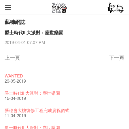
藝穗網誌
爵士時代II 大派對：塵世樂園
2019-04-01 07:07 PM
上一頁
下一頁
藝穗節2026
Veggie Lunch @Dairy
我們的辣椒小故事 Part 1
WANTED
11-12-2025
07-12-2020
17-03-2020
23-05-2019
《藝穗節2025》記者招待會
We'll Survive!
暫停開放至二月二日
爵士時代II 大派對：塵世樂園
30-12-2024
06-08-2020
28-01-2020
15-04-2019
藝穗會揭開新篇章
藝穗會復刻版 1983 LOGO TEE
藝穗會仝人・鼠年共勉
藝穗會大樓復修工程完成慶祝儀式
28-12-2023
03-08-2020
24-01-2020
11-04-2019
藝穗會室樂系列: Opera Odyssey | 藝穗會 x 香港大歌劇院
【德國原生蜂蜜 — 買第二件半價 🍯 】
聖誕平安，新年快樂！
爵士時代II 大派對：塵世樂園