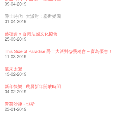
04-07-2023
22-07-2020
24-12-2019
09-04-2019
The Vault Cafe is now OPEN! Feste x Fringe Pop-Up
玉露篇 ——【京都直送宇治茶 ✈ 數量有限 🍵 冰庫有售及可網
爵士樂教材套
爵士時代II 大派對：塵世樂園
Collaboration
上落單】
30-11-2019
01-04-2019
20-09-2022
30-06-2020
WANTED!
藝穗會 x 香港法國文化協會
藝穗好物
煎茶篇 ——【京都直送宇治茶✈數量有限 🍵 冰庫有售及可網上
17-09-2019
25-03-2019
09-06-2022
落單】
29-06-2020
票房櫃檯的拆除
This Side of Paradise 爵士大派對@藝穗會 – 盲鳥優惠！
藝穗會40週年展覽 — 回憶及藝術作品徵集
13-08-2019
11-03-2019
13-01-2022
演出期間須佩戴口罩
22-06-2020
31-07-2019
還未太遲
古宅裏的下午茶
13-02-2019
14-12-2021
4月21日(星期二)重新開放
那位女士走了
16-04-2020
02-07-2019
新年快樂 | 農曆新年開放時間
古宅裡的下午茶 - 初沖
04-02-2019
09-07-2021
暫時關閉作深層清潔和靜修
走向自由
03-04-2020
17-06-2019
青菜沙律 - 也斯
奶庫推出日式午餐
23-01-2019
05-03-2021
我們的辣椒小故事 Part 2
23-03-2020
Colette現已重開
格外地創 : 藝穗會的故事
曬藝術@藝穗會
情詩一首
藝穗會仝人敬賀各位：丁酉年新春大吉！🍊
【藝穗會的20個秘密】#16 排氣管表演特技
【藝穗會的20個秘密】#08 為什麼藝穗會的藝術酒吧名為
第二場藝穗會導賞員工作坊完成！
「與傳奇赤裸對話」KJ Tee
19-12-2018
不平淡想平淡的藝術家 - David Fung
22-03-2018
Pepe-san的貓咪藝術節
01-11-2017
「百變素食」- Colette's 自助素食午餐