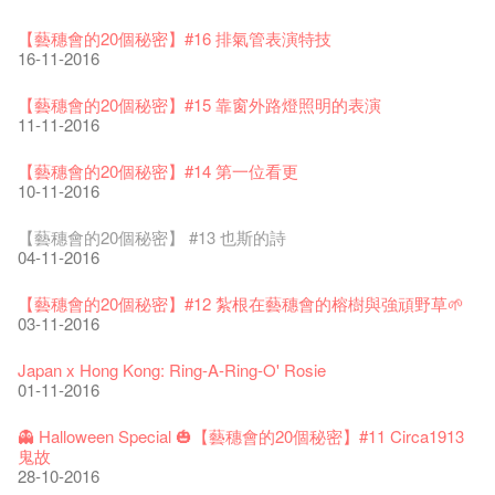
藝穗節2026
Veggie Lunch @Dairy
我們的辣椒小故事 Part 1
WANTED
Colette現已重開
格外地創 : 藝穗會的故事
曬藝術@藝穗會
情詩一首
藝穗會仝人敬賀各位：丁酉年新春大吉！🍊
11-12-2025
【藝穗會的20個秘密】#16 排氣管表演特技
07-12-2020
17-03-2020
23-05-2019
19-12-2018
22-03-2018
01-11-2017
24-07-2017
24-01-2017
16-11-2016
《藝穗節2025》記者招待會
We'll Survive!
暫停開放至二月二日
爵士時代II 大派對：塵世樂園
陶‧茗 台灣陶藝名家展 ︰ 李賢治‧翁士傑‧賴孝哲 展覽
格外地創 : 藝穗會的故事
🎃萬聖節 · 藝穗會 · 有啲野
Notice: *MICFR tonight at 7pm*
注意: 設於藝穗會之快達票售票處將於2017年1月14日(六)後結
30-12-2024
【藝穗會的20個秘密】#15 靠窗外路燈照明的表演
06-08-2020
28-01-2020
15-04-2019
18-12-2018
20-03-2018
26-10-2017
23-07-2017
束營運
11-11-2016
28-12-2016
藝穗會揭開新篇章
藝穗會復刻版 1983 LOGO TEE
藝穗會仝人・鼠年共勉
藝穗會大樓復修工程完成慶祝儀式
WANTED!
格外地創 : 藝穗會的故事
WE ARE RECRUITING!
Photo credit: John Fung
28-12-2023
【藝穗會的20個秘密】#14 第一位看更
03-08-2020
24-01-2020
11-04-2019
04-09-2018
19-03-2018
19-10-2017
14-07-2017
【藝穗會的聖誕禮"密"】#2 前世的秘密
10-11-2016
16-12-2016
藝穗會室樂系列: Opera Odyssey | 藝穗會 x 香港大歌劇院
【德國原生蜂蜜 — 買第二件半價 🍯 】
聖誕平安，新年快樂！
爵士時代II 大派對：塵世樂園
JAZZ AGE Party @ The Fringe
Aftershow photo shoot with Sony Chan!
Fringe Venue for Hire
Susie Youssef是一個諧星、演員、劇作家以及即興演出者。她
04-07-2023
【藝穗會的20個秘密】 #13 也斯的詩
22-07-2020
24-12-2019
09-04-2019
24-08-2018
02-03-2018
29-09-2017
通過那些極具創造力和特色的喜劇演出營造出了一個溫暖又迷
全新會藉組合 - 更精彩的藝術文化生活！
04-11-2016
人的美好世界，你會不由自主地愛上舞台上的她！
13-12-2016
The Vault Cafe is now OPEN! Feste x Fringe Pop-Up
玉露篇 ——【京都直送宇治茶 ✈ 數量有限 🍵 冰庫有售及可網
爵士樂教材套
爵士時代II 大派對：塵世樂園
爵士時代大派對@藝穗會
02-06-2017
the Fringe Club Gallery is now available in the Art Basel period
招聘
Collaboration
【藝穗會的20個秘密】#12 紮根在藝穗會的榕樹與強頑野草🌱
上落單】
30-11-2019
01-04-2019
21-08-2018
of March 29 – 31, 2018.
22-09-2017
【藝穗會的聖誕禮"密"】#1 甚麼是最佳的聖誕禮物?
20-09-2022
03-11-2016
30-06-2020
27-02-2018
Colette's Artbar happy hour drinks from $30
08-12-2016
WANTED!
藝穗會 x 香港法國文化協會
JAZZ AGE Party - Blind Bird Discount!
17-05-2017
21-09-2017
藝穗好物
Japan x Hong Kong: Ring-A-Ring-O' Rosie
煎茶篇 ——【京都直送宇治茶✈數量有限 🍵 冰庫有售及可網上
17-09-2019
25-03-2019
07-08-2018
煥然一新的藝穗會，大家快來參觀啦！
【藝穗會的20個秘密】#20
09-06-2022
01-11-2016
落單】
21-02-2018
藝穗會餐飲招聘
02-12-2016
【招募！】
29-06-2020
票房櫃檯的拆除
This Side of Paradise 爵士大派對@藝穗會 – 盲鳥優惠！
Wanted! Full time or Part time Bartender
10-04-2017
01-09-2017
藝穗會40週年展覽 — 回憶及藝術作品徵集
👻 Halloween Special 🎃【藝穗會的20個秘密】#11 Circa1913
13-08-2019
11-03-2019
03-05-2018
【招募!】藝穗會導賞員
🕵【有獎問答遊戲】又黎喇！
13-01-2022
鬼故
演出期間須佩戴口罩
12-01-2018
一分鐘的見聞，足以影響孩子們一生的看法。
29-11-2016
「創作時如實觀照自己，嚴謹對待，不拘泥於形式或盲從權
28-10-2016
22-06-2020
31-07-2019
還未太遲
【藝穗五月·Fringe May】
01-04-2017