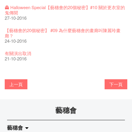
威。」
古宅裏的下午茶
13-02-2019
24-04-2018
《她和他的時間之流》- 現場篇
22-08-2017
【藝穗會的20個秘密】#19 主廚Joe的故事
14-12-2021
👻 Halloween Special【藝穗會的20個秘密】#10 關於更衣室的
4月21日(星期二)重新開放
那位女士走了
26-11-2017
Sold Out In 7 Minutes! C.J.Hendry @ the Fringe
25-11-2016
鬼傳聞
16-04-2020
02-07-2019
新年快樂 | 農曆新年開放時間
WANTED - 項目統籌
21-03-2017
【當昌哥架生房碰上藝穗會】
27-10-2016
古宅裡的下午茶 - 初沖
04-02-2019
12-04-2018
觀賞《她和他的時間之流》注意事項
16-08-2017
【藝穗會的20個秘密】 #18 素食午餐的歷史由來
09-07-2021
暫時關閉作深層清潔和靜修
走向自由
24-11-2017
聘請: 藝穗會藝術行政實習生
22-11-2016
【藝穗會的20個秘密】 #09 為什麼藝穗會的畫廊叫陳麗玲畫
03-04-2020
17-06-2019
青菜沙律 - 也斯
Pop-up Symphonic Artbar
07-03-2017
藝穗會—借來的時間 - Metropop
廊？
奶庫推出日式午餐
23-01-2019
02-04-2018
Wanted! Full time or Part time Bartender
14-08-2017
24-10-2016
藝穗會的20個秘密】#17 有幾多級樓梯？
05-03-2021
我們的辣椒小故事 Part 2
02-11-2017
''Happiness, not in another place, but in this place; not for
18-11-2016
23-03-2020
another hour, but this hour." Walt Whitma
有關演出取消
21-02-2017
21-10-2016
【藝穗會的20個秘密】#08 為什麼藝穗會的藝術酒吧名為
第二場藝穗會導賞員工作坊完成！
「與傳奇赤裸對話」KJ Tee
不平淡想平淡的藝術家 - David Fung
Pepe-san的貓咪藝術節
「百變素食」- Colette's 自助素食午餐
山外山開幕！
藝穗會—星期日的好去處!
新年新景象:D
Colette’s?
與冰冰、Benny一起品嚐咖啡！
26-09-2016
冰​窖之Pasta再次登場！
08-07-2016
藝術家沙龍 — 洪志侖 (韓國)
22-02-2016
攝影廊變身Colette's Bar 12:00-00:00
27-11-2015
18-05-2015
11-03-2015
03-02-2015
06-01-2015
上一頁
下一頁
19-10-2016
10-12-2014
24-11-2014
29-10-2014
17-02-2014
藝穗會的20個秘密：第二個秘密係。。。。。。
"Enjoy Life" KJ | 23.07.2016 赤裸對話
Listen Up! 的主辦人 - Koya Hizakasu
2015-16 藝術場地資助計劃
五月方圓展覽 - 快樂佈展日！
山外山展覽要開幕了！
要吃一口嗎？
十築香港 — 投藝穗會一票吧！
10月15日嘅Fringe Tour反應非常踴躍呀！多謝大家支持！
BHA 15 for 15+ Architecture Exhibition記招盛況空前！
22-09-2016
十年，一瞬……
29-06-2016
冰窖今天起有all-day breakfasts了!
19-02-2016
Colette's (2014年1月20日隆重開幕)
09-11-2015
15-05-2015
10-03-2015
29-01-2015
02-01-2015
17-10-2016
09-12-2014
22-11-2014
02-09-2014
20-01-2014
藝穗會
藝穗會的20個秘密！？第一個秘密就係。。。。。。
取得了前所未有的成功，票房售罄，還獲得了極具聲望的霍斯
客席策展人 - Martin Fung
百年未逢藝穗驚⼈夜
兩位藝術家Joe & Jimmy櫥窗上的新作！
Floating in the Wind by Lau Hok Shing, Hanison @ Double
「在藝穗會演奏，讓我首次以音樂家的身份充分表達自己。」
Bay在冰窖呢
【藝穗會的20個秘密】 #07 舊牛奶公司時期的苦差
Secret Walls x HK 最終回！
21-09-2016
「好想藝術」x S2 (S square) A cappella
特新人獎提名。
加入我們吧!
18-02-2016
20-10-2015
11-05-2015
Vision
鋼琴家黃家正
31-12-2014
15-10-2016
08-12-2014
21-11-2014
02-06-2016
19-08-2014
08-03-2015
27-01-2015
藝穗會
藝穗會「賽馬會文化保育領袖計劃」首場導賞員工作坊順利進
"Thank you for staging all these most wonderful events through
藝穗會導賞團， 古蹟周遊樂2015
Benny接受香港電台《好想藝術》訪問
Step Up, and Read Us!