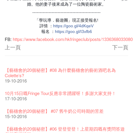
婚。他的妻子後來成為了一位陶瓷藝術家。
----------------------------------------------
「學玩導．藝遊團」現正接受報名!
詳情
：
https
://goo.gl/4dKqeV
報名
：
https
://goo.gl/I3xfb6
FB:
https://www.facebook.com/hkfringeclub/posts/133636803308
上一頁
下一頁
藝穗節2026
Veggie Lunch @Dairy
我們的辣椒小故事 Part 1
WANTED
Colette現已重開
格外地創 : 藝穗會的故事
曬藝術@藝穗會
情詩一首
藝穗會仝人敬賀各位：丁酉年新春大吉！🍊
11-12-2025
【藝穗會的20個秘密】#16 排氣管表演特技
07-12-2020
【藝穗會的20個秘密】#08 為什麼藝穗會的藝術酒吧名為
17-03-2020
23-05-2019
19-12-2018
22-03-2018
01-11-2017
24-07-2017
24-01-2017
16-11-2016
Colette’s?
19-10-2016
《藝穗節2025》記者招待會
We'll Survive!
暫停開放至二月二日
爵士時代II 大派對：塵世樂園
陶‧茗 台灣陶藝名家展 ︰ 李賢治‧翁士傑‧賴孝哲 展覽
格外地創 : 藝穗會的故事
🎃萬聖節 · 藝穗會 · 有啲野
Notice: *MICFR tonight at 7pm*
注意: 設於藝穗會之快達票售票處將於2017年1月14日(六)後結
30-12-2024
【藝穗會的20個秘密】#15 靠窗外路燈照明的表演
06-08-2020
28-01-2020
15-04-2019
18-12-2018
20-03-2018
26-10-2017
23-07-2017
束營運
11-11-2016
10月15日嘅Fringe Tour反應非常踴躍呀！多謝大家支持！
28-12-2016
17-10-2016
藝穗會揭開新篇章
藝穗會復刻版 1983 LOGO TEE
藝穗會仝人・鼠年共勉
藝穗會大樓復修工程完成慶祝儀式
WANTED!
格外地創 : 藝穗會的故事
WE ARE RECRUITING!
Photo credit: John Fung
28-12-2023
【藝穗會的20個秘密】#14 第一位看更
03-08-2020
24-01-2020
11-04-2019
04-09-2018
19-03-2018
19-10-2017
14-07-2017
【藝穗會的聖誕禮"密"】#2 前世的秘密
10-11-2016
【藝穗會的20個秘密】 #07 舊牛奶公司時期的苦差
16-12-2016
15-10-2016
藝穗會室樂系列: Opera Odyssey | 藝穗會 x 香港大歌劇院
【德國原生蜂蜜 — 買第二件半價 🍯 】
聖誕平安，新年快樂！
爵士時代II 大派對：塵世樂園
JAZZ AGE Party @ The Fringe
Aftershow photo shoot with Sony Chan!
Fringe Venue for Hire
Susie Youssef是一個諧星、演員、劇作家以及即興演出者。她
04-07-2023
【藝穗會的20個秘密】 #13 也斯的詩
22-07-2020
24-12-2019
09-04-2019
24-08-2018
02-03-2018
29-09-2017
通過那些極具創造力和特色的喜劇演出營造出了一個溫暖又迷
全新會藉組合 - 更精彩的藝術文化生活！
04-11-2016
【藝穗會的20個秘密】#06 登登登登！上星期四嘅有獎問答遊
人的美好世界，你會不由自主地愛上舞台上的她！
13-12-2016