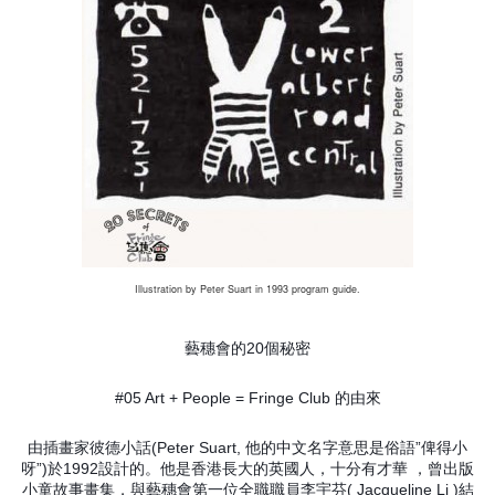
Illustration by Peter Suart in 1993 program guide.
藝穗會的20個秘密
#05 Art + People = Fringe Club 的由來
由插畫家彼德小話(Peter Suart, 他的中文名字意思是俗語”俾得小
呀”)於1992設計的。他是香港長大的英國人，十分有才華 ，曾出版
小童故事畫集，與藝穗會第一位全職職員李宇芬( Jacqueline Li )結