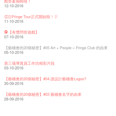
戲答案揭曉啦！
The Vault Cafe is now OPEN! Feste x Fringe Pop-Up
玉露篇 ——【京都直送宇治茶 ✈ 數量有限 🍵 冰庫有售及可網
爵士樂教材套
爵士時代II 大派對：塵世樂園
爵士時代大派對@藝穗會
02-06-2017
the Fringe Club Gallery is now available in the Art Basel period
招聘
12-10-2016
Collaboration
【藝穗會的20個秘密】#12 紮根在藝穗會的榕樹與強頑野草🌱
上落單】
30-11-2019
01-04-2019
21-08-2018
of March 29 – 31, 2018.
22-09-2017
【藝穗會的聖誕禮"密"】#1 甚麼是最佳的聖誕禮物?
20-09-2022
03-11-2016
30-06-2020
27-02-2018
Colette's Artbar happy hour drinks from $30
08-12-2016
👏🏻Fringe Tour正式開始啦！🎈
WANTED!
藝穗會 x 香港法國文化協會
JAZZ AGE Party - Blind Bird Discount!
17-05-2017
21-09-2017
11-10-2016
藝穗好物
Japan x Hong Kong: Ring-A-Ring-O' Rosie
煎茶篇 ——【京都直送宇治茶✈數量有限 🍵 冰庫有售及可網上
17-09-2019
25-03-2019
07-08-2018
煥然一新的藝穗會，大家快來參觀啦！
【藝穗會的20個秘密】#20
09-06-2022
01-11-2016
落單】
21-02-2018
藝穗會餐飲招聘
02-12-2016
【招募！】
29-06-2020
🕵【有獎問答遊戲】
票房櫃檯的拆除
This Side of Paradise 爵士大派對@藝穗會 – 盲鳥優惠！
Wanted! Full time or Part time Bartender
10-04-2017
01-09-2017
07-10-2016
藝穗會40週年展覽 — 回憶及藝術作品徵集
👻 Halloween Special 🎃【藝穗會的20個秘密】#11 Circa1913
13-08-2019
11-03-2019
03-05-2018
【招募!】藝穗會導賞員
🕵【有獎問答遊戲】又黎喇！
13-01-2022
鬼故
演出期間須佩戴口罩
12-01-2018
一分鐘的見聞，足以影響孩子們一生的看法。
29-11-2016
「創作時如實觀照自己，嚴謹對待，不拘泥於形式或盲從權
28-10-2016
22-06-2020
【藝穗會的20個秘密】#05 Art + People = Fringe Club 的由來
31-07-2019
還未太遲
【藝穗五月·Fringe May】
01-04-2017
威。」
05-10-2016
古宅裏的下午茶
13-02-2019
24-04-2018
《她和他的時間之流》- 現場篇
22-08-2017
【藝穗會的20個秘密】#19 主廚Joe的故事
14-12-2021
👻 Halloween Special【藝穗會的20個秘密】#10 關於更衣室的
4月21日(星期二)重新開放
那位女士走了
26-11-2017
Sold Out In 7 Minutes! C.J.Hendry @ the Fringe
25-11-2016
鬼傳聞
16-04-2020
第三場導賞員工作坊精彩片段
02-07-2019
新年快樂 | 農曆新年開放時間
WANTED - 項目統籌
21-03-2017
【當昌哥架生房碰上藝穗會】
27-10-2016
03-10-2016
古宅裡的下午茶 - 初沖
04-02-2019
12-04-2018
觀賞《她和他的時間之流》注意事項
16-08-2017
【藝穗會的20個秘密】 #18 素食午餐的歷史由來
09-07-2021
暫時關閉作深層清潔和靜修
走向自由
24-11-2017
聘請: 藝穗會藝術行政實習生
22-11-2016
【藝穗會的20個秘密】 #09 為什麼藝穗會的畫廊叫陳麗玲畫
03-04-2020
【藝穗會的20個秘密】#04 誰設計藝穗會Logos?
17-06-2019
青菜沙律 - 也斯
Pop-up Symphonic Artbar
07-03-2017
藝穗會—借來的時間 - Metropop
廊？
30-09-2016
奶庫推出日式午餐
23-01-2019
02-04-2018
Wanted! Full time or Part time Bartender
14-08-2017
24-10-2016
藝穗會的20個秘密】#17 有幾多級樓梯？
05-03-2021
我們的辣椒小故事 Part 2
02-11-2017
''Happiness, not in another place, but in this place; not for
18-11-2016
23-03-2020
【藝穗會的20個秘密】#03 藝穗會名字的由來
another hour, but this hour." Walt Whitma
有關演出取消
28-09-2016
21-02-2017
21-10-2016
第二場藝穗會導賞員工作坊完成！
「與傳奇赤裸對話」KJ Tee
不平淡想平淡的藝術家 - David Fung
Pepe-san的貓咪藝術節
「百變素食」- Colette's 自助素食午餐
山外山開幕！
藝穗會—星期日的好去處!