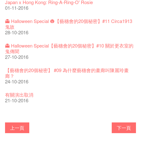
21-09-2017
藝穗好物
Japan x Hong Kong: Ring-A-Ring-O' Rosie
煎茶篇 ——【京都直送宇治茶✈數量有限 🍵 冰庫有售及可網上
17-09-2019
25-03-2019
07-08-2018
煥然一新的藝穗會，大家快來參觀啦！
【藝穗會的20個秘密】#20
09-06-2022
01-11-2016
落單】
21-02-2018
藝穗會餐飲招聘
02-12-2016
【招募！】
29-06-2020
票房櫃檯的拆除
This Side of Paradise 爵士大派對@藝穗會 – 盲鳥優惠！
Wanted! Full time or Part time Bartender
10-04-2017
01-09-2017
藝穗會40週年展覽 — 回憶及藝術作品徵集
👻 Halloween Special 🎃【藝穗會的20個秘密】#11 Circa1913
13-08-2019
11-03-2019
03-05-2018
【招募!】藝穗會導賞員
🕵【有獎問答遊戲】又黎喇！
13-01-2022
鬼故
演出期間須佩戴口罩
12-01-2018
一分鐘的見聞，足以影響孩子們一生的看法。
29-11-2016
「創作時如實觀照自己，嚴謹對待，不拘泥於形式或盲從權
28-10-2016
22-06-2020
31-07-2019
還未太遲
【藝穗五月·Fringe May】
01-04-2017
威。」
古宅裏的下午茶
13-02-2019
24-04-2018
《她和他的時間之流》- 現場篇
22-08-2017
【藝穗會的20個秘密】#19 主廚Joe的故事
14-12-2021
👻 Halloween Special【藝穗會的20個秘密】#10 關於更衣室的
4月21日(星期二)重新開放
那位女士走了
26-11-2017
Sold Out In 7 Minutes! C.J.Hendry @ the Fringe
25-11-2016
鬼傳聞
16-04-2020
02-07-2019
新年快樂 | 農曆新年開放時間
WANTED - 項目統籌
21-03-2017
【當昌哥架生房碰上藝穗會】
27-10-2016
古宅裡的下午茶 - 初沖
04-02-2019
12-04-2018
觀賞《她和他的時間之流》注意事項
16-08-2017
【藝穗會的20個秘密】 #18 素食午餐的歷史由來
09-07-2021
暫時關閉作深層清潔和靜修
走向自由
24-11-2017
聘請: 藝穗會藝術行政實習生
22-11-2016
【藝穗會的20個秘密】 #09 為什麼藝穗會的畫廊叫陳麗玲畫
03-04-2020
17-06-2019
青菜沙律 - 也斯
Pop-up Symphonic Artbar
07-03-2017
藝穗會—借來的時間 - Metropop
廊？
奶庫推出日式午餐
23-01-2019
02-04-2018
Wanted! Full time or Part time Bartender
14-08-2017
24-10-2016
藝穗會的20個秘密】#17 有幾多級樓梯？
05-03-2021
我們的辣椒小故事 Part 2
02-11-2017
''Happiness, not in another place, but in this place; not for
18-11-2016
23-03-2020
another hour, but this hour." Walt Whitma
有關演出取消
21-02-2017
21-10-2016
【藝穗會的20個秘密】#08 為什麼藝穗會的藝術酒吧名為
第二場藝穗會導賞員工作坊完成！
「與傳奇赤裸對話」KJ Tee
不平淡想平淡的藝術家 - David Fung
Pepe-san的貓咪藝術節
「百變素食」- Colette's 自助素食午餐
山外山開幕！
藝穗會—星期日的好去處!
新年新景象:D
Colette’s?
與冰冰、Benny一起品嚐咖啡！
26-09-2016
冰​窖之Pasta再次登場！
08-07-2016
藝術家沙龍 — 洪志侖 (韓國)
22-02-2016
攝影廊變身Colette's Bar 12:00-00:00
27-11-2015
18-05-2015
11-03-2015
03-02-2015
06-01-2015
上一頁
下一頁
19-10-2016
10-12-2014
24-11-2014
29-10-2014
17-02-2014
藝穗會的20個秘密：第二個秘密係。。。。。。
"Enjoy Life" KJ | 23.07.2016 赤裸對話
Listen Up! 的主辦人 - Koya Hizakasu
2015-16 藝術場地資助計劃
五月方圓展覽 - 快樂佈展日！
山外山展覽要開幕了！
要吃一口嗎？
十築香港 — 投藝穗會一票吧！