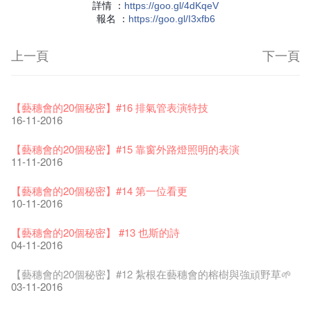
詳情
：
https
://goo.gl/4dKqeV
報名
：
https
://goo.gl/I3xfb6
上一頁
下一頁
藝穗節2026
Veggie Lunch @Dairy
我們的辣椒小故事 Part 1
WANTED
Colette現已重開
格外地創 : 藝穗會的故事
曬藝術@藝穗會
情詩一首
藝穗會仝人敬賀各位：丁酉年新春大吉！🍊
11-12-2025
【藝穗會的20個秘密】#16 排氣管表演特技
07-12-2020
17-03-2020
23-05-2019
19-12-2018
22-03-2018
01-11-2017
24-07-2017
24-01-2017
16-11-2016
《藝穗節2025》記者招待會
We'll Survive!
暫停開放至二月二日
爵士時代II 大派對：塵世樂園
陶‧茗 台灣陶藝名家展 ︰ 李賢治‧翁士傑‧賴孝哲 展覽
格外地創 : 藝穗會的故事
🎃萬聖節 · 藝穗會 · 有啲野
Notice: *MICFR tonight at 7pm*
注意: 設於藝穗會之快達票售票處將於2017年1月14日(六)後結
30-12-2024
【藝穗會的20個秘密】#15 靠窗外路燈照明的表演
06-08-2020
28-01-2020
15-04-2019
18-12-2018
20-03-2018
26-10-2017
23-07-2017
束營運
11-11-2016
28-12-2016
藝穗會揭開新篇章
藝穗會復刻版 1983 LOGO TEE
藝穗會仝人・鼠年共勉
藝穗會大樓復修工程完成慶祝儀式
WANTED!
格外地創 : 藝穗會的故事
WE ARE RECRUITING!
Photo credit: John Fung
28-12-2023
【藝穗會的20個秘密】#14 第一位看更
03-08-2020
24-01-2020
11-04-2019
04-09-2018
19-03-2018
19-10-2017
14-07-2017
【藝穗會的聖誕禮"密"】#2 前世的秘密
10-11-2016
16-12-2016
藝穗會室樂系列: Opera Odyssey | 藝穗會 x 香港大歌劇院
【德國原生蜂蜜 — 買第二件半價 🍯 】
聖誕平安，新年快樂！
爵士時代II 大派對：塵世樂園
JAZZ AGE Party @ The Fringe
Aftershow photo shoot with Sony Chan!
Fringe Venue for Hire
Susie Youssef是一個諧星、演員、劇作家以及即興演出者。她
04-07-2023
【藝穗會的20個秘密】 #13 也斯的詩
22-07-2020
24-12-2019
09-04-2019
24-08-2018
02-03-2018
29-09-2017
通過那些極具創造力和特色的喜劇演出營造出了一個溫暖又迷
全新會藉組合 - 更精彩的藝術文化生活！
04-11-2016
人的美好世界，你會不由自主地愛上舞台上的她！
13-12-2016
The Vault Cafe is now OPEN! Feste x Fringe Pop-Up
玉露篇 ——【京都直送宇治茶 ✈ 數量有限 🍵 冰庫有售及可網
爵士樂教材套
爵士時代II 大派對：塵世樂園
爵士時代大派對@藝穗會
02-06-2017
the Fringe Club Gallery is now available in the Art Basel period
招聘
Collaboration
【藝穗會的20個秘密】#12 紮根在藝穗會的榕樹與強頑野草🌱
上落單】
30-11-2019
01-04-2019
21-08-2018
of March 29 – 31, 2018.
22-09-2017
【藝穗會的聖誕禮"密"】#1 甚麼是最佳的聖誕禮物?
20-09-2022
03-11-2016
30-06-2020
27-02-2018
Colette's Artbar happy hour drinks from $30
08-12-2016
WANTED!
藝穗會 x 香港法國文化協會
JAZZ AGE Party - Blind Bird Discount!
17-05-2017