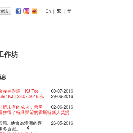
En
|
繁
|
简
子會訊
工作坊
消息
026
11-12-2025
 Lunch @Dairy
07-12-2020
椒小故事 Part 1
17-03-2020
ED
23-05-2019
te現已重開
19-12-2018
 : 藝穗會的故事
22-03-2018
@藝穗會
01-11-2017
首
24-07-2017
仝人敬賀各位：丁酉年
24-01-2017
節2025》記者招待會
的20個秘密】#16 排
30-12-2024
16-11-2016
rvive!
的20個秘密】#08 為
06-08-2020
19-10-2016
放至二月二日
藝穗會導賞員工作坊完
28-01-2020
26-09-2016
II 大派對：塵世樂園
赤裸對話」KJ Tee
15-04-2019
08-07-2016
台灣陶藝名家展 ︰ 李賢
18-12-2018
 : 藝穗會的故事
20-03-2018
 · 藝穗會 · 有啲野
26-10-2017
 *MICFR tonight at
23-07-2017
吉！🍊
揭開新篇章
演特技
28-12-2023
刻版 1983 LOGO
會的藝術酒吧名為Colette’s?
03-08-2020
仝人・鼠年共勉
24-01-2020
大樓復修工程完成慶祝
Life" KJ | 23.07.2016 赤
11-04-2019
29-06-2016
傑‧賴孝哲 展覽
 : 藝穗會的故事
19-03-2018
E RECRUITING!
19-10-2017
 設於藝穗會之快達票售票
28-12-2016
樂系列: Opera
的20個秘密】#15 靠
04-07-2023
11-11-2016
日嘅Fringe Tour反應非
17-10-2016
安，新年快樂！
的20個秘密：第二個秘
24-12-2019
22-09-2016
D!
04-09-2018
ow photo shoot with
02-03-2018
Venue for Hire
29-09-2017
redit: John Fung
14-07-2017
017年1月14日(六)後結束營運
ey | 藝穗會 x 香港大歌劇院
燈照明的表演
原生蜂蜜 — 買第二件半
呀！多謝大家支持！
22-07-2020
教材套
。。。。。
30-11-2019
II 大派對：塵世樂園
前所未有的成功，票房
09-04-2019
02-06-2016
GE Party @ The Fringe
24-08-2018
han!
22-09-2017
 Youssef是一個諧星、演
02-06-2017
的聖誕禮"密"】#2 前
16-12-2016
lt Cafe is now OPEN!
的20個秘密】#14 第
20-09-2022
10-11-2016
】
的20個秘密】 #07 舊
15-10-2016
D!
的20個秘密！？第一個
17-09-2019
21-09-2016
II 大派對：塵世樂園
還獲得了極具聲望的霍斯特新人獎提
01-04-2019
代大派對@藝穗會
21-08-2018
nge Club Gallery is now
27-02-2018
！】
01-09-2017
21-09-2017
作家以及即興演出者。她通過那些極
密
 Fringe Pop-Up Collaboration
更
 ——【京都直送宇治茶
司時期的苦差
30-06-2020
檯的拆除
係。。。。。。
13-08-2019
 x 香港法國文化協會
25-03-2019
E Party - Blind Bird
07-08-2018
e in the Art Basel period of March 29
時如實觀照自己，嚴謹
22-08-2017
力和特色的喜劇演出營造出了一個溫
藉組合 - 更精彩的藝術
13-12-2016
物
的20個秘密】 #13 也
09-06-2022
04-11-2016
有限 🍵 冰庫有售及可網上落單】
的20個秘密】#06 登
12-10-2016
士走了
「賽馬會文化保育領袖
02-07-2019
31-07-2019
15-09-2016
ide of Paradise 爵士大派
籍...他會為澳洲的喜
11-03-2019
26-05-2016
t!
018.
不拘泥於形式或盲從權威。」
人的美好世界，你會不由自主地愛上
活！
0週年展覽 — 回憶及
13-01-2022
 ——【京都直送宇治茶
！上星期四嘅有獎問答遊戲答案揭曉
29-06-2020
由
首場導賞員工作坊順利進行🌟藝穗會
17-06-2019
會 – 盲鳥優惠！
Full time or Part time
更多貢獻。」
03-05-2018
新的藝穗會，大家快來
21-02-2018
哥架生房碰上藝穗會】
16-08-2017
的她！
的聖誕禮"密"】#1 甚
08-12-2016
品徵集
的20個秘密】#12 紮
03-11-2016
有限 🍵 冰庫有售及可網上落單】
賞員一次過滿足「學．玩．導」三個