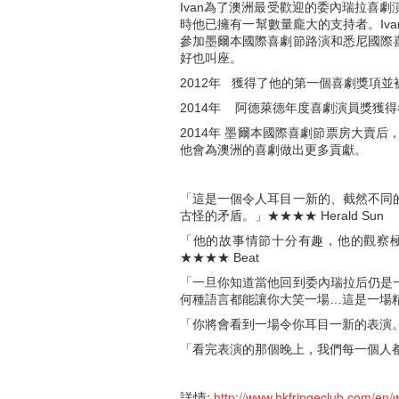
Ivan為了澳洲最受歡迎的委內瑞拉喜
時他已擁有一幫數量龐大的支持者。Iv
參加墨爾本國際喜劇節路演和悉尼國際
好也叫座。
2012年 獲得了他的第一個喜劇獎項
2014年 阿德萊德年度喜劇演員獎獲
2014年 墨爾本國際喜劇節票房大賣后，
他會為澳洲的喜劇做出更多貢獻。
「這是一個令人耳目一新的、截然不同
古怪的矛盾。」★★★★ Herald Sun
「他的故事情節十分有趣，他的觀察
★★★★ Beat
「一旦你知道當他回到委內瑞拉后仍是
何種語言都能讓你大笑一場…這是一場精彩的
「你將會看到一場令你耳目一新的表演
「看完表演的那個晚上，我們每一個人都覺
詳情:
http://www.hkfringeclub.com/en