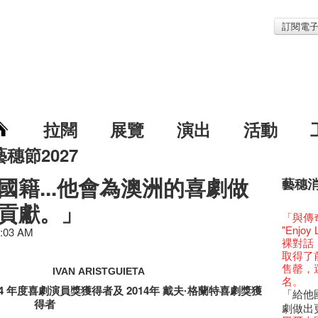
訂閱電
拉闊
展覽
演出
活動
藝穗節2027
國籍...他會為澳洲的喜劇做
藝穗
藝穗節2
Veggie
我們的辣
WANT
貢獻。」
Colet
格外地創
曬藝術
情詩一
藝穗會
《藝穗
【藝穗會
We'll Su
【藝穗會
暫停開
第二場
爵士時代
「與傳奇
陶‧茗 
格外地創
🎃萬聖節
Notice:
新春大
藝穗會
氣管表
藝穗會復
什麼藝穗
藝穗會
成！
藝穗會
"Enjoy 
治‧翁士
1:03 AM
格外地創
WE AR
7pm*
注意:
藝穗會室
【藝穗會
TEE
10月15
聖誕平
藝穗會
儀式
裸對話
WANTE
Aftersh
Fringe 
Photo c
處將於2
Odyss
窗外路
【德國
常踴躍
爵士樂
密係。
爵士時代
取得了
JAZZ A
Sony C
招聘
Susie
【藝穗會
The Vau
【藝穗會
價 🍯 
【藝穗會
WANTE
藝穗會
爵士時代
售罄，
爵士時
the Fri
【招募
IVAN ARISTGUIETA
員、劇
世的秘
Feste x
一位看
玉露篇
牛奶公
票房櫃
秘密就
藝穗會
名。
JAZZ AG
availabl
「創作
具創造
全新會
藝穗好
【藝穗會
14 年度喜劇演員獎獲得者及 2014年 戴夫
格蘭特喜劇獎獲
✈ 數量
【藝穗會
那位女
藝穗會
·
This S
「給他國
Discoun
– 31, 2
對待，
暖又迷
文化生
藝穗會4
斯的詩
得者
煎茶篇
登登登
走向自
計劃」
對@藝穗
Wanted! 
劇做出
煥然一
【當昌
舞台上
【藝穗會
藝術作
【藝穗會
✈數量
啦！
的準導