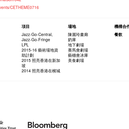
m/events/CETHEME0716
項目
場地
機構合
Jazz-Go-Central,
陳麗玲畫廊
餐飲
Jazz-Go-Fringe
奶庫
LPL
地下劇場
2015-16 藝術場地資
賽馬會劇場
助計劃
藝穗會冰庫
2015 照亮香港在新加
美食劇場
坡
2014 照亮香港在檳城