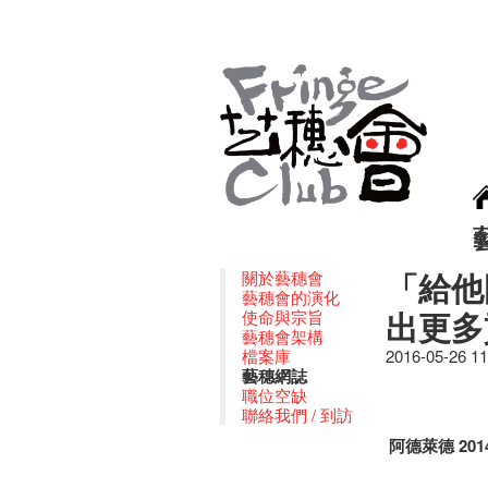
「給他
關於藝穗會
藝穗會的演化
出更多
使命與宗旨
藝穗會架構
檔案庫
2016-05-26 1
藝穗網誌
職位空缺
聯絡我們 / 到訪
阿德萊德 20