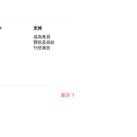
作
支持
成為會員
贊助及捐款
刊登廣告
最頂 ⇧