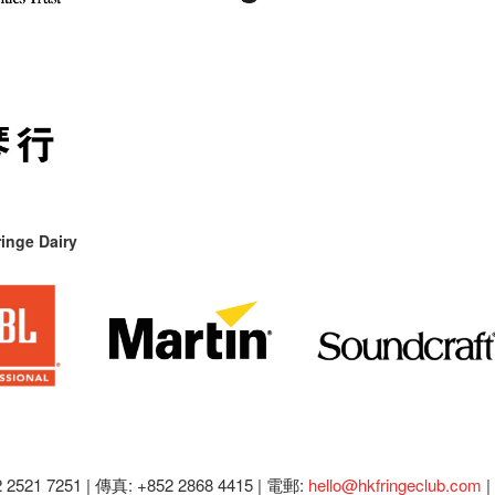
inge Dairy
2521 7251 | 傳真: +852 2868 4415 |
電郵:
hello@hkfringeclub.com
|