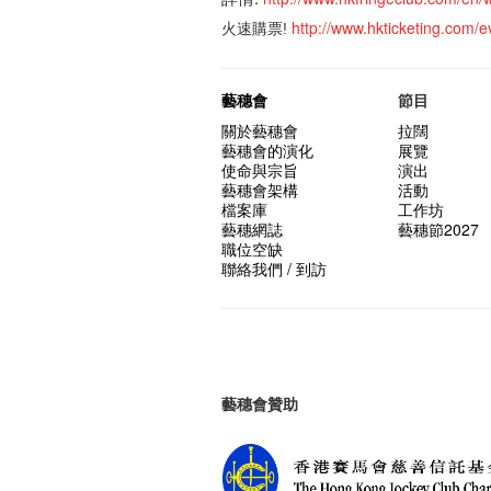
http://www.hkticketing.co
火速購票!
藝穗會
節目
關於藝穗會
拉闊
藝穗會的演化
展覽
使命與宗旨
演出
藝穗會架構
活動
檔案庫
工作坊
藝穗網誌
藝穗節2027
職位空缺
聯絡我們 / 到訪
藝穗會贊助