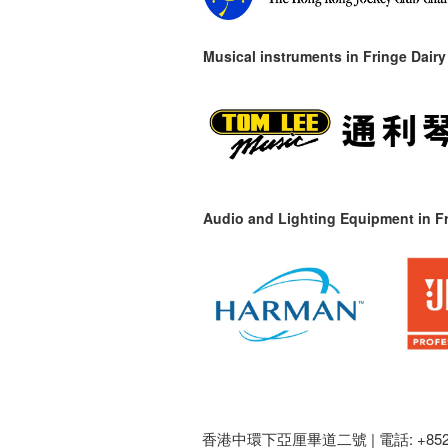
Musical instruments in
Fringe Dairy
Audio and Lighting Equipment in Fr
香港中環下亞厘畢道二號 |
電話: +852 