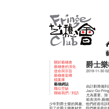
爵士樂
關於藝穗會
藝穗會的演化
使命與宗旨
2019-11-30 0
藝穗會架構
檔案庫
藝穗網誌
由計劃籌備到最
職位空缺
Jazz-Go
聯絡我們 / 到訪
尤為重要。除
範表演外,藝
少年對爵士樂的興趣。他們經過培訓
寫了此爵士樂教材套。我們將派發此