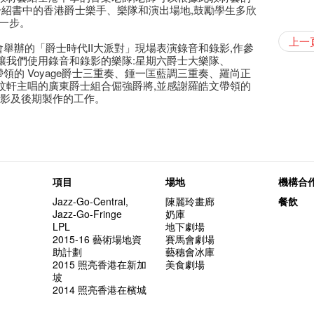
WANT
介紹書中的香港爵士樂手、樂隊和演出場地,鼓勵學生多欣
古宅裏
Colet
演出期
格外地創
曬藝術
情詩一
藝穗會
【藝穗會
【藝穗會
第二場
爵士時代
「與傳奇
一步。
古宅裡的
陶‧茗 
不平淡想
4月21
格外地創
Pepe
🎃萬聖節
「百變素食
Notice:
山外山
新春大
藝穗會
氣管表
新年新
什麼藝穗
與冰冰、
成！
冰​窖之
藝穗會
"Enjoy 
藝術家沙
奶庫推
治‧翁士
Fung
攝影廊變身
暫時關
格外地創
2015
WE AR
素食午
7pm*
山外山
注意:
要吃一
上一
【藝穗會
十築香
10月15
啡！
藝穗會
十年，
儀式
裸對話
冰窖今天起
穗會舉辦的「爵士時代II大派對」現場表演錄音和錄影,作參
WANTE
Listen
12:00-0
我們的辣
Aftersh
百年未
Fringe 
五月方
Photo c
Floatin
處將於2
「在藝
窗外路
Bay在
常踴躍
BHA 15 
密係。
「好想藝術
爵士時代
取得了
breakf
讓我們使用錄音和錄影的樂隊:星期六爵士大樂隊、
JAZZ A
Hizaka
Colet
Sony C
藝穗會
招聘
兩位藝術
Susie
Hok Shi
【藝穗會
音樂家
【藝穗會
Step Up
【藝穗會
Exhib
藝穗會
A cappe
爵士時代
售罄，
加入我
d、朱文長帶領的 Voyage爵士三重奏、鍾一匡藍調三重奏、羅尚正
爵士時
客席策展人
開幕)
the Fri
2015
【招募
上的新
員、劇
「山外
世的秘
正
一位看
小交響樂
牛奶公
Secret
秘密就
首席釀酒師 
藝穗會
名。
得獎者
玟軒主唱的廣東爵士組合倔強爵將,並感謝羅皓文帶領的
JAZZ AG
"Thank y
availabl
下午茶
「創作
Benn
具創造
個展開
全新會
東南亞
【藝穗會
餐:D
【藝穗會
來跟P
藝穗會
Circa 
This S
「給他國
「照亮
錄影及後期製作的工作。
Discoun
these m
– 31, 2
Arts Adm
對待，
術》訪
暖又迷
笑翻天
文化生
劉智倫
斯的詩
找到自
登登登
食得健康 
計劃」
鞦韆上
對@藝穗
劇做出
UP有獎
Wanted! 
years.."
煥然一
Comedi
【當昌
Macb
舞台上
Glor
【藝穗會
理妥善
【藝穗會
謝謝您的
啦！
冰窖變身
的準導
欸，她
還未太
墨爾本
The Fri
Bartend
三隻手的
參觀啦
RTHK's
藝穗會
藝術家
Colette
多姿多
麼是最
「鬧市
根在藝
榮獲「
👏🏻F
Being F
願望🎊
《蛻變
新年快樂
2016年
support
【藝穗五月
2月5日
【招募
喜氣洋
Metrop
北烈風
drinks 
「你是
【藝穗會
「美人
Japan x
獎
🎈
Fringe 
一連四次的
膽，舞
青菜沙律
在攝影
Spotlig
WANT
*Col
《她和
普世歡
掛起乙
藝穗會
「一睡
🕵【
方！」
Ring-O'
“Artists
🕵【
冰窖午
且結束
忙裡偷
品味藝
藝穗會
Pop-up
公開招聘
篇
八周年 
Photogr
一分鐘
藝術家
【藝穗會
Benefi
👻 Hal
fringe 
【藝穗會
想知道
諗好今
工作假
暫停開
Fringe 
熱情滿
觀賞《
藝術公社
Elaine L
們一生
跟大家
廚Joe
會@畫
會的20個
與義工
項目
場地
機構合
+ Peop
實習生
未？一於黎
探索「
藝穗默劇
你能告
圖利古
意事項
次會議
Benn
Sold Ou
Gloria 
【藝穗會
Colett
👻 Hal
第三場
藝穗會
Lee
演
風欲靜
Wanted! 
試過冰
Jazz-Go-Central,
陳麗玲畫廊
餐飲
2015
C.J.Hen
食午餐
愛這片綠
的20個
【藝穗會
第二次
舞蹈家 -
誠意聘
Bartend
Jazz-Go-Fringe
奶庫
聘請:
藝穗會的
【藝穗會
設計藝穗
8月2
LPL
地下劇場
''Happin
多級樓
什麼藝
【藝穗會
第一次
2015-16 藝術場地資
賽馬會劇場
place, b
有關演
穗會名
號再裸
助計劃
藝穗會冰庫
but thi
與傳奇
2015 照亮香港在新加
美食劇場
坡
2014 照亮香港在檳城