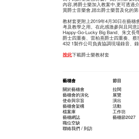
內容,將爵士樂加入教案中,更可透過
賞爵士音樂會,踏出爵士樂普及化的第
教材套更附上2019年4月30日在藝
考及教學之用。在此感激參與且同意
Happy-Go-Lucky Big Ban
爵士四重奏、雷柏熹爵士四重奏、蔡
432 1製作公司負責協調現場錄音、
按此
下載爵士樂教材套
藝穗會
節目
關於藝穗會
拉闊
藝穗會的演化
展覽
使命與宗旨
演出
藝穗會架構
活動
檔案庫
工作坊
藝穗網誌
藝穗節2027
職位空缺
聯絡我們 / 到訪