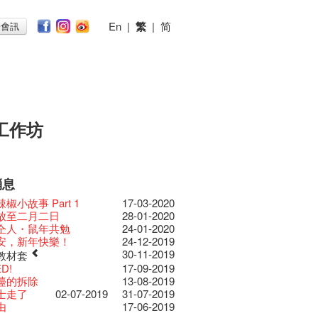
En
|
繁
|
简
子會訊
工作坊
消息
026
11-12-2025
 Lunch @Dairy
07-12-2020
椒小故事 Part 1
17-03-2020
節2025》記者招待會
30-12-2024
rvive!
06-08-2020
放至二月二日
28-01-2020
揭開新篇章
28-12-2023
刻版 1983 LOGO
03-08-2020
仝人・鼠年共勉
24-01-2020
樂系列: Opera
04-07-2023
安，新年快樂！
24-12-2019
ey | 藝穗會 x 香港大歌劇院
原生蜂蜜 — 買第二件半
22-07-2020
30-11-2019
教材套
lt Cafe is now OPEN!
20-09-2022
】
D!
17-09-2019
 Fringe Pop-Up Collaboration
 ——【京都直送宇治茶
30-06-2020
檯的拆除
13-08-2019
物
09-06-2022
有限 🍵 冰庫有售及可網上落單】
士走了
02-07-2019
31-07-2019
0週年展覽 — 回憶及
13-01-2022
 ——【京都直送宇治茶
29-06-2020
由
17-06-2019
品徵集
有限 🍵 冰庫有售及可網上落單】