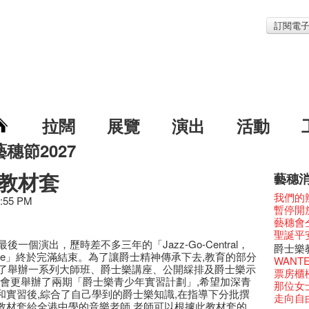
訂閱電
拉闊
展覽
演出
活動
藝穗節2027
教材套
藝穗
藝穗節2
Veggie
我們的辣
2:55 PM
《藝穗
We'll Su
暫停開
藝穗會
藝穗會復
藝穗會
藝穗會室
TEE
聖誕平
後一個演出，歷時差不多三年的「Jazz-Go-Central，
Odyss
【德國
爵士樂
-Fringe」終於完滿結束。為了讓爵士精神傳承下去,教育的部分
The Vau
價 🍯 
WANTE
了舉辦一系列大師班、爵士樂講座、公開綵排及爵士樂示
Feste x
玉露篇
票房櫃
穗會更舉辦了兩期「爵士樂青少年實習計劃」,希望加深青
藝穗好
✈ 數量
那位女
和實習後,綜合了自己學到的爵士樂知識,在指導下分批撰
藝穗會4
煎茶篇
走向自
教材套給全港中學的音樂老師,老師可以根據此教材套的
藝術作
✈數量