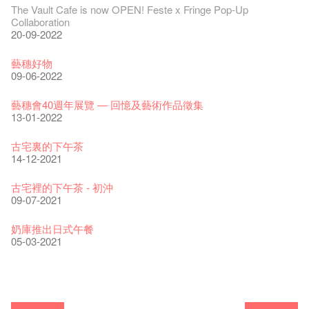
The Vault Cafe is now OPEN! Feste x Fringe Pop-Up
Collaboration
20-09-2022
藝穗好物
09-06-2022
藝穗會40週年展覽 — 回憶及藝術作品徵集
13-01-2022
古宅裏的下午茶
14-12-2021
古宅裡的下午茶 - 初沖
09-07-2021
奶庫推出日式午餐
05-03-2021
Veggie Lunch @Dairy
我們的辣椒小故事 Part 1
WANTED
Colette現已重開
格外地創 : 藝穗會的故事
曬藝術@藝穗會
情詩一首
藝穗會仝人敬賀各位：丁酉年新春大吉！🍊
【藝穗會的20個秘密】#16 排氣管表演特技
07-12-2020
【藝穗會的20個秘密】#08 為什麼藝穗會的藝術酒吧名為
17-03-2020
第二場藝穗會導賞員工作坊完成！
23-05-2019
「與傳奇赤裸對話」KJ Tee
19-12-2018
不平淡想平淡的藝術家 - David Fung
22-03-2018
Pepe-san的貓咪藝術節
01-11-2017
「百變素食」- Colette's 自助素食午餐
24-07-2017
山外山開幕！
24-01-2017
藝穗會—星期日的好去處!
16-11-2016
新年新景象:D
Colette’s?
與冰冰、Benny一起品嚐咖啡！
26-09-2016
冰​窖之Pasta再次登場！
08-07-2016
藝術家沙龍 — 洪志侖 (韓國)
22-02-2016
攝影廊變身Colette's Bar 12:00-00:00
27-11-2015