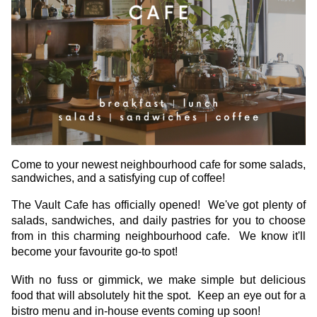
Come to your newest neighbourhood cafe for some salads, 
sandwiches, and a satisfying cup of coffee!
The Vault Cafe has officially opened!  We've got plenty of 
salads, sandwiches, and daily pastries for you to choose 
from in this charming neighbourhood cafe.  We know it'll 
become your favourite go-to spot! 
With no fuss or gimmick, we make simple but delicious 
food that will absolutely hit the spot.  Keep an eye out for a 
bistro menu and in-house events coming up soon!