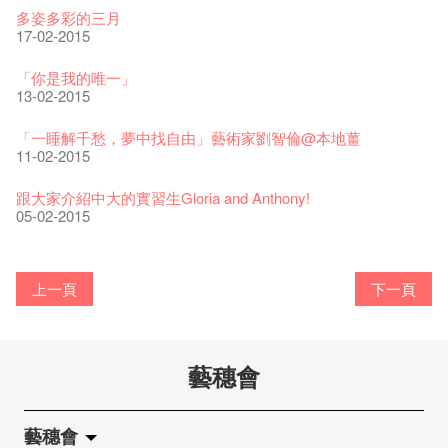
🕵【有獎問答遊戲】又黎喇！
01-09-2016
13-01-2022
鬼故
演出期間須佩戴口罩
品味藝術
12-01-2018
13-07-2015
01-04-2015
一分鐘的見聞，足以影響孩子們一生的看法。
多姿多彩的三月
29-11-2016
「創作時如實觀照自己，嚴謹對待，不拘泥於形式或盲從權
28-10-2016
22-06-2020
【藝穗會的20個秘密】#05 Art + People = Fringe Club 的由來
31-03-2016
公開招聘!
31-07-2019
還未太遲
【藝穗五月·Fringe May】
01-04-2017
17-02-2015
威。」
05-10-2016
藝穗會導賞員招募!
古宅裏的下午茶
06-01-2016
13-02-2019
24-04-2018
《她和他的時間之流》- 現場篇
喜氣洋洋熱烈地彈琴熱烈地唱普世歡聚慶藝術公社捲土重來暨
22-08-2017
Photographer and Jazz-Singer, Elaine Liu Introducing Her
【藝穗會的20個秘密】#19 主廚Joe的故事
12-08-2016
14-12-2021
👻 Halloween Special【藝穗會的20個秘密】#10 關於更衣室的
4月21日(星期二)重新開放
暫停開放通知
那位女士走了
26-11-2017
香港回歸 十八周年 展 開幕
Series of "Water"
Sold Out In 7 Minutes! C.J.Hendry @ the Fringe
「你是我的唯一」
25-11-2016
鬼傳聞
16-04-2020
第三場導賞員工作坊精彩片段
02-03-2016
熱情滿載的色士風手: 孫穎麟
02-07-2019
01-07-2015
新年快樂 | 農曆新年開放時間
18-03-2015
WANTED - 項目統籌
21-03-2017
13-02-2015
【當昌哥架生房碰上藝穗會】
27-10-2016
03-10-2016
第二次的赤裸對話終於裸完， 8月20號再裸過！到時見。
古宅裡的下午茶 - 初沖
04-01-2016
04-02-2019
12-04-2018
觀賞《她和他的時間之流》注意事項
16-08-2017
【藝穗會的20個秘密】 #18 素食午餐的歷史由來
09-08-2016
09-07-2021
暫時關閉作深層清潔和靜修
藝穗默劇實驗室主席 - Owen Lee
走向自由
24-11-2017
藝術公社 x C&G x 藝穗會第一次會議
Benny和黃玉龍
聘請: 藝穗會藝術行政實習生
「一睡解千愁，夢中找自由」藝術家劉智倫@本地薑
22-11-2016
【藝穗會的20個秘密】 #09 為什麼藝穗會的畫廊叫陳麗玲畫
03-04-2020
【藝穗會的20個秘密】#04 誰設計藝穗會Logos?
01-03-2016
圖利古爾2016［無界］巡演
17-06-2019
08-06-2015
青菜沙律 - 也斯
17-03-2015
Pop-up Symphonic Artbar
07-03-2017
11-02-2015
藝穗會—借來的時間 - Metropop
廊？
30-09-2016
第一次的赤裸終於裸完， 8月6號再裸過！到時見。
奶庫推出日式午餐
28-12-2015
23-01-2019
02-04-2018
Wanted! Full time or Part time Bartender
14-08-2017
24-10-2016
藝穗會的20個秘密】#17 有幾多級樓梯？
25-07-2016
05-03-2021
我們的辣椒小故事 Part 2
舞蹈家 - Andy Wong
02-11-2017
試過冰窖的新menu了嗎？
2015-2016 藝術場地資助計劃
''Happiness, not in another place, but in this place; not for
跟大家介紹中大的實習生Gloria and Anthony!
18-11-2016
23-03-2020
【藝穗會的20個秘密】#03 藝穗會名字的由來
25-02-2016
風欲靜－杜可風X許靜聯展
20-05-2015
17-03-2015
another hour, but this hour." Walt Whitma
05-02-2015
有關演出取消
28-09-2016
與傳奇的赤裸對話 – 記得失憶
18-12-2015
21-02-2017
21-10-2016
20-07-2016
藝穗會—星期日的好去處!
新年新景象:D
與冰冰、Benny一起品嚐咖啡！
冰​窖之Pasta再次登場！
藝術家沙龍 — 洪志侖 (韓國)
攝影廊變身Colette's Bar 12:00-00:00
03-02-2015
06-01-2015
上一頁
下一頁
10-12-2014
24-11-2014
29-10-2014
17-02-2014
要吃一口嗎？
十築香港 — 投藝穗會一票吧！
BHA 15 for 15+ Architecture Exhibition記招盛況空前！
十年，一瞬……
冰窖今天起有all-day breakfasts了!
Colette's (2014年1月20日隆重開幕)
29-01-2015
02-01-2015
09-12-2014
22-11-2014
02-09-2014
20-01-2014
藝穗會
「在藝穗會演奏，讓我首次以音樂家的身份充分表達自己。」
Bay在冰窖呢
Secret Walls x HK 最終回！
「好想藝術」x S2 (S square) A cappella
加入我們吧!
鋼琴家黃家正
31-12-2014
08-12-2014
21-11-2014
19-08-2014
27-01-2015
藝穗會