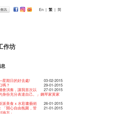
En
|
繁
|
简
子會訊
工作坊
消息
026
11-12-2025
 Lunch @Dairy
07-12-2020
椒小故事 Part 1
17-03-2020
ED
23-05-2019
te現已重開
19-12-2018
 : 藝穗會的故事
22-03-2018
@藝穗會
01-11-2017
首
24-07-2017
仝人敬賀各位：丁酉年
24-01-2017
節2025》記者招待會
的20個秘密】#16 排
30-12-2024
16-11-2016
rvive!
的20個秘密】#08 為
06-08-2020
19-10-2016
放至二月二日
藝穗會導賞員工作坊完
28-01-2020
26-09-2016
II 大派對：塵世樂園
赤裸對話」KJ Tee
15-04-2019
08-07-2016
台灣陶藝名家展 ︰ 李賢
平淡的藝術家 - David
18-12-2018
22-02-2016
 : 藝穗會的故事
-san的貓咪藝術節
20-03-2018
27-11-2015
 · 藝穗會 · 有啲野
」- Colette's 自助
26-10-2017
18-05-2015
 *MICFR tonight at
開幕！
23-07-2017
11-03-2015
吉！🍊
—星期日的好去處!
03-02-2015
揭開新篇章
演特技
28-12-2023
刻版 1983 LOGO
會的藝術酒吧名為Colette’s?
03-08-2020
仝人・鼠年共勉
24-01-2020
大樓復修工程完成慶祝
Life" KJ | 23.07.2016 赤
11-04-2019
29-06-2016
傑‧賴孝哲 展覽
 : 藝穗會的故事
-16 藝術場地資助計劃
19-03-2018
09-11-2015
E RECRUITING!
餐
19-10-2017
展覽要開幕了！
10-03-2015
 設於藝穗會之快達票售票
口嗎？
28-12-2016
29-01-2015
樂系列: Opera
的20個秘密】#15 靠
04-07-2023
11-11-2016
日嘅Fringe Tour反應非
17-10-2016
安，新年快樂！
的20個秘密：第二個秘
24-12-2019
22-09-2016
D!
 Up! 的主辦人 - Koya
04-09-2018
19-02-2016
ow photo shoot with
逢藝穗驚⼈夜
02-03-2018
20-10-2015
Venue for Hire
圓展覽 - 快樂佈展日！
29-09-2017
15-05-2015
redit: John Fung
g in the Wind by Lau
14-07-2017
08-03-2015
017年1月14日(六)後結束營運
穗會演奏，讓我首次以
27-01-2015
ey | 藝穗會 x 香港大歌劇院
燈照明的表演
原生蜂蜜 — 買第二件半
呀！多謝大家支持！
22-07-2020
教材套
。。。。。
30-11-2019
II 大派對：塵世樂園
前所未有的成功，票房
09-04-2019
02-06-2016
GE Party @ The Fringe
su
24-08-2018
han!
導賞團， 古蹟周遊樂
16-10-2015
家Joe & Jimmy櫥窗
22-09-2017
11-05-2015
 Youssef是一個諧星、演
ng, Hanison @ Double Vision
02-06-2017
的聖誕禮"密"】#2 前
的身份充分表達自己。」鋼琴家黃家
16-12-2016
lt Cafe is now OPEN!
的20個秘密】#14 第
20-09-2022
10-11-2016
】
的20個秘密】 #07 舊
15-10-2016
D!
的20個秘密！？第一個
17-09-2019
21-09-2016
II 大派對：塵世樂園
還獲得了極具聲望的霍斯特新人獎提
01-04-2019
代大派對@藝穗會
 - Martin Fung
21-08-2018
18-02-2016
nge Club Gallery is now
27-02-2018
！】
作！
01-09-2017
21-09-2017
作家以及即興演出者。她通過那些極
山－楊凱、劉學成」雙
06-03-2015
密
 Fringe Pop-Up Collaboration
更
 ——【京都直送宇治茶
司時期的苦差
30-06-2020
檯的拆除
係。。。。。。
13-08-2019
 x 香港法國文化協會
25-03-2019
E Party - Blind Bird
ou for staging all
07-08-2018
16-02-2016
e in the Art Basel period of March 29
@藝穗會冰窖
14-09-2015
時如實觀照自己，嚴謹
y接受香港電台《好想藝
22-08-2017
24-04-2015
力和特色的喜劇演出營造出了一個溫
幕
藉組合 - 更精彩的藝術
新派美食 x 水彩畫藝術
13-12-2016
26-01-2015
物
的20個秘密】 #13 也
09-06-2022
04-11-2016
有限 🍵 冰庫有售及可網上落單】
的20個秘密】#06 登
12-10-2016
士走了
「賽馬會文化保育領袖
02-07-2019
31-07-2019
15-09-2016
ide of Paradise 爵士大派
籍...他會為澳洲的喜
11-03-2019
26-05-2016
t!
ost wonderful events through the
018.
inistration Internship
10-08-2015
不拘泥於形式或盲從權威。」
問
人的美好世界，你會不由自主地愛上
！
27-02-2015
活！
：「開心自由氛圍，管
21-01-2015
0週年展覽 — 回憶及
13-01-2022
 ——【京都直送宇治茶
！上星期四嘅有獎問答遊戲答案揭曉
29-06-2020
由
首場導賞員工作坊順利進行🌟藝穗會
17-06-2019
會 – 盲鳥優惠！
更多貢獻。」
Full time or Part time
03-05-2018
新的藝穗會，大家快來
an Dave Callan on
21-02-2018
13-07-2015
哥架生房碰上藝穗會】
eth演員慶功！
16-08-2017
21-04-2015
的她！
ia 祝大家羊年快樂！:D
21-02-2015
的聖誕禮"密"】#1 甚
好地方」
08-12-2016
品徵集
的20個秘密】#12 紮
03-11-2016
有限 🍵 冰庫有售及可網上落單】
賞員一次過滿足「學．玩．導」三個