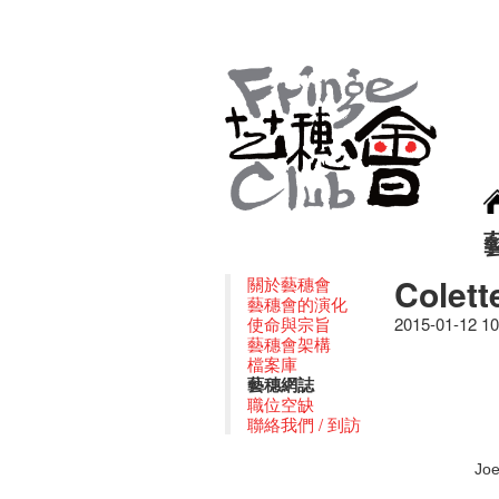
Colet
關於藝穗會
藝穗會的演化
使命與宗旨
2015-01-12 1
藝穗會架構
檔案庫
藝穗網誌
職位空缺
聯絡我們 / 到訪
Joe