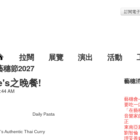
訂閱電
拉闊
展覽
演出
活動
藝穗節2027
te's之晚餐!
藝穗
藝穗節2
Veggie
我們的辣
WANT
Colet
0:44 AM
格外地創
曬藝術
情詩一
藝穗會
《藝穗
【藝穗會
We'll Su
【藝穗會
暫停開
第二場
爵士時代
「與傳奇
陶‧茗 
不平淡想
格外地創
Pepe
🎃萬聖節
「百變素食
Notice:
山外山
新春大
藝穗會
藝穗會
氣管表
藝穗會復
什麼藝穗
藝穗會
成！
藝穗會
"Enjoy 
治‧翁士
Fung
格外地創
2015
WE AR
素食午
7pm*
山外山
注意:
要吃一
藝穗會室
【藝穗會
TEE
10月15
聖誕平
藝穗會
儀式
裸對話
WANTE
Listen
Aftersh
百年未
Fringe 
五月方
Photo c
Floatin
處將於2
「在藝
Odyss
窗外路
【德國
常踴躍
爵士樂
密係。
爵士時代
取得了
JAZZ A
Hizaka
Sony C
藝穗會
招聘
兩位藝術
Daily Pasta
Susie
Hok Shi
【藝穗會
音樂家
The Vau
【藝穗會
價 🍯 
【藝穗會
WANTE
藝穗會
爵士時代
售罄，
爵士時
客席策展人
the Fri
2015
【招募
上的新
員、劇
「山外
世的秘
正
Feste x
一位看
玉露篇
牛奶公
票房櫃
秘密就
藝穗會
名。
JAZZ AG
"Thank y
availabl
下午茶
「創作
Benn
具創造
個展開
全新會
東南亞
藝穗好
【藝穗會
✈ 數量
【藝穗會
那位女
藝穗會
This S
「給他國
Discoun
these m
– 31, 2
Arts Adm
對待，
術》訪
暖又迷
笑翻天
's Authentic Thai Curry
文化生
劉智倫
藝穗會4
斯的詩
煎茶篇
登登登
走向自
計劃」
對@藝穗
劇做出
Wanted! 
years.."
煥然一
Comedi
【當昌
Macb
舞台上
Glor
【藝穗會
理妥善
藝術作
【藝穗會
✈數量
啦！
的準導