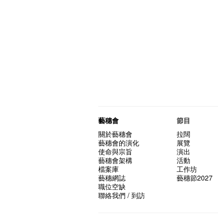
藝穗會
節目
關於藝穗會
拉闊
藝穗會的演化
展覽
使命與宗旨
演出
藝穗會架構
活動
檔案庫
工作坊
藝穗網誌
藝穗節2027
職位空缺
聯絡我們 / 到訪