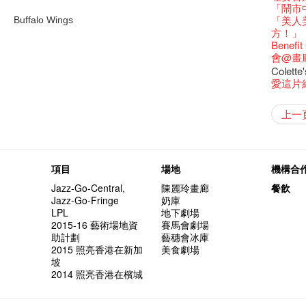
還未太
墨爾本
Bartend
三隻手的
參觀啦
RTHK's
藝穗會
藝術家
Colette
多姿多
麼是最
「鬧市
古宅裏
根在藝
演出期
👏🏻F
願望🎊
新年快樂
2016年
【藝穗五月
2月5日
【招募
喜氣洋
Metrop
北烈風
drinks 
「你是
【藝穗會
「美人
Buffalo Wings
古宅裡的
Japan x
4月21
🎈
一連四次的
青菜沙律
在攝影
WANT
*Col
《她和
普世歡
掛起乙
藝穗會
「一睡
🕵【
方！」
奶庫推
Ring-O'
暫時關
🕵【
且結束
品味藝
Pop-up
公開招聘
篇
八周年 
Photogr
一分鐘
藝術家
【藝穗會
Benefi
👻 Hal
我們的辣
【藝穗會
諗好今
暫停開
熱情滿
觀賞《
藝術公社
Elaine L
們一生
跟大家
廚Joe
會@畫
會的20個
+ Peop
未？一於黎
藝穗默劇
圖利古
意事項
次會議
Benn
Sold Ou
Gloria 
【藝穗會
👻 Hal
Colett
第三場
藝穗會
Lee
風欲靜
Wanted! 
試過冰
2015
C.J.Hen
食午餐
的20個
愛這片綠
【藝穗會
第二次
舞蹈家 -
Bartend
聘請:
藝穗會的
【藝穗會
設計藝穗
8月2
新年新
與冰冰、
''Happin
冰​窖之
多級樓
藝術家沙
什麼藝
攝影廊變身
【藝穗會
第一次
上一
十築香
啡！
place, b
十年，
冰窖今天起
有關演
12:00-0
穗會名
號再裸
Bay在
BHA 15 
but thi
「好想藝術
breakf
Colet
與傳奇
Step Up
Exhib
A cappe
加入我
開幕)
小交響樂
Secret
首席釀酒師 
得獎者
餐:D
來跟P
Circa 
「照亮
項目
場地
機構合
找到自
食得健康 
鞦韆上
UP有獎
Jazz-Go-Central,
陳麗玲畫廊
餐飲
謝謝您的
冰窖變身
欸，她
The Fri
Jazz-Go-Fringe
奶庫
榮獲「
Being F
《蛻變
support
LPL
地下劇場
獎
Fringe 
膽，舞
Spotlig
2015-16 藝術場地資
賽馬會劇場
“Artists
冰窖午
忙裡偷
藝穗會
助計劃
藝穗會冰庫
fringe 
想知道
工作假
Fringe 
2015 照亮香港在新加
美食劇場
與義工
實習生
探索「
你能告
坡
演
2014 照亮香港在檳城
誠意聘