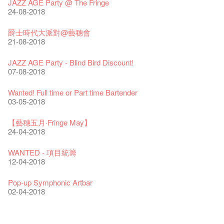
聖誕平安，新年快樂！
爵士時代II 大派對：塵世樂園
JAZZ AGE Party @ The Fringe
04-07-2023
22-07-2020
24-12-2019
09-04-2019
24-08-2018
The Vault Cafe is now OPEN! Feste x Fringe Pop-Up
玉露篇 ——【京都直送宇治茶 ✈ 數量有限 🍵 冰庫有售及可網
爵士樂教材套
爵士時代II 大派對：塵世樂園
爵士時代大派對@藝穗會
Collaboration
上落單】
30-11-2019
01-04-2019
21-08-2018
20-09-2022
30-06-2020
WANTED!
藝穗會 x 香港法國文化協會
JAZZ AGE Party - Blind Bird Discount!
藝穗好物
煎茶篇 ——【京都直送宇治茶✈數量有限 🍵 冰庫有售及可網上
17-09-2019
25-03-2019
07-08-2018
09-06-2022
落單】
29-06-2020
票房櫃檯的拆除
This Side of Paradise 爵士大派對@藝穗會 – 盲鳥優惠！
Wanted! Full time or Part time Bartender
藝穗會40週年展覽 — 回憶及藝術作品徵集
13-08-2019
11-03-2019
03-05-2018
13-01-2022
演出期間須佩戴口罩
22-06-2020
31-07-2019
還未太遲
【藝穗五月·Fringe May】
古宅裏的下午茶
13-02-2019
24-04-2018
14-12-2021
4月21日(星期二)重新開放
那位女士走了
16-04-2020
02-07-2019
新年快樂 | 農曆新年開放時間
WANTED - 項目統籌
古宅裡的下午茶 - 初沖
04-02-2019
12-04-2018
09-07-2021
暫時關閉作深層清潔和靜修
走向自由
03-04-2020
17-06-2019
青菜沙律 - 也斯
Pop-up Symphonic Artbar
奶庫推出日式午餐
23-01-2019
02-04-2018
05-03-2021
我們的辣椒小故事 Part 2
23-03-2020
格外地創 : 藝穗會的故事
曬藝術@藝穗會
情詩一首
藝穗會仝人敬賀各位：丁酉年新春大吉！🍊
【藝穗會的20個秘密】#16 排氣管表演特技
【藝穗會的20個秘密】#08 為什麼藝穗會的藝術酒吧名為
第二場藝穗會導賞員工作坊完成！