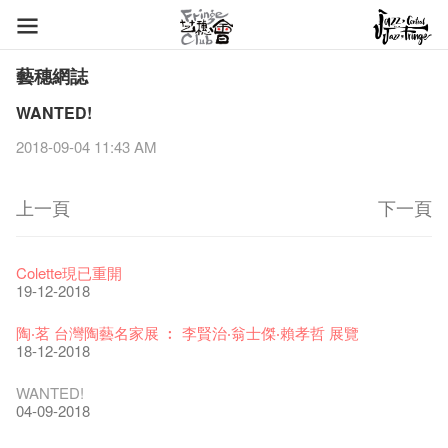
藝穗網誌
WANTED!
2018-09-04 11:43 AM
上一頁
下一頁
藝穗節2026
Veggie Lunch @Dairy
我們的辣椒小故事 Part 1
WANTED
Colette現已重開
11-12-2025
07-12-2020
17-03-2020
23-05-2019
19-12-2018
《藝穗節2025》記者招待會
We'll Survive!
暫停開放至二月二日
爵士時代II 大派對：塵世樂園
陶‧茗 台灣陶藝名家展 ︰ 李賢治‧翁士傑‧賴孝哲 展覽
30-12-2024
06-08-2020
28-01-2020
15-04-2019
18-12-2018
藝穗會揭開新篇章
藝穗會復刻版 1983 LOGO TEE
藝穗會仝人・鼠年共勉
藝穗會大樓復修工程完成慶祝儀式
WANTED!
28-12-2023
03-08-2020
24-01-2020
11-04-2019
04-09-2018
藝穗會室樂系列: Opera Odyssey | 藝穗會 x 香港大歌劇院
【德國原生蜂蜜 — 買第二件半價 🍯 】