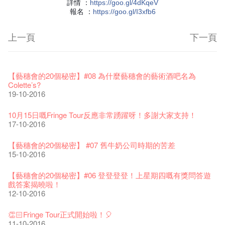
詳情 ：
https
://goo.gl/4dKqeV
報名 ：
https
://goo.gl/I3xfb6
上一頁
下一頁
藝穗節2026
Veggie Lunch @Dairy
我們的辣椒小故事 Part 1
WANTED
Colette現已重開
格外地創 : 藝穗會的故事
曬藝術@藝穗會
情詩一首
藝穗會仝人敬賀各位：丁酉年新春大吉！🍊
11-12-2025
【藝穗會的20個秘密】#16 排氣管表演特技
07-12-2020
【藝穗會的20個秘密】#08 為什麼藝穗會的藝術酒吧名為
17-03-2020
23-05-2019
19-12-2018
22-03-2018
01-11-2017
24-07-2017
24-01-2017
16-11-2016
Colette’s?
19-10-2016
《藝穗節2025》記者招待會
We'll Survive!
暫停開放至二月二日
爵士時代II 大派對：塵世樂園
陶‧茗 台灣陶藝名家展 ︰ 李賢治‧翁士傑‧賴孝哲 展覽
格外地創 : 藝穗會的故事
🎃萬聖節 · 藝穗會 · 有啲野
Notice: *MICFR tonight at 7pm*
注意: 設於藝穗會之快達票售票處將於2017年1月14日(六)後結
30-12-2024
【藝穗會的20個秘密】#15 靠窗外路燈照明的表演
06-08-2020
28-01-2020
15-04-2019
18-12-2018
20-03-2018
26-10-2017
23-07-2017
束營運
11-11-2016
10月15日嘅Fringe Tour反應非常踴躍呀！多謝大家支持！
28-12-2016
17-10-2016
藝穗會揭開新篇章
藝穗會復刻版 1983 LOGO TEE
藝穗會仝人・鼠年共勉
藝穗會大樓復修工程完成慶祝儀式
WANTED!
格外地創 : 藝穗會的故事
WE ARE RECRUITING!
Photo credit: John Fung
28-12-2023
【藝穗會的20個秘密】#14 第一位看更
03-08-2020
24-01-2020
11-04-2019
04-09-2018
19-03-2018
19-10-2017
14-07-2017
【藝穗會的聖誕禮"密"】#2 前世的秘密
10-11-2016
【藝穗會的20個秘密】 #07 舊牛奶公司時期的苦差
16-12-2016
15-10-2016
藝穗會室樂系列: Opera Odyssey | 藝穗會 x 香港大歌劇院
【德國原生蜂蜜 — 買第二件半價 🍯 】
聖誕平安，新年快樂！
爵士時代II 大派對：塵世樂園
JAZZ AGE Party @ The Fringe
Aftershow photo shoot with Sony Chan!
Fringe Venue for Hire
Susie Youssef是一個諧星、演員、劇作家以及即興演出者。她
04-07-2023
【藝穗會的20個秘密】 #13 也斯的詩
22-07-2020
24-12-2019
09-04-2019
24-08-2018
02-03-2018
29-09-2017
通過那些極具創造力和特色的喜劇演出營造出了一個溫暖又迷
全新會藉組合 - 更精彩的藝術文化生活！
04-11-2016
【藝穗會的20個秘密】#06 登登登登！上星期四嘅有獎問答遊
人的美好世界，你會不由自主地愛上舞台上的她！
13-12-2016
戲答案揭曉啦！
The Vault Cafe is now OPEN! Feste x Fringe Pop-Up
玉露篇 ——【京都直送宇治茶 ✈ 數量有限 🍵 冰庫有售及可網
爵士樂教材套
爵士時代II 大派對：塵世樂園
爵士時代大派對@藝穗會
02-06-2017
the Fringe Club Gallery is now available in the Art Basel period
招聘
12-10-2016
Collaboration
【藝穗會的20個秘密】#12 紮根在藝穗會的榕樹與強頑野草🌱
上落單】
30-11-2019
01-04-2019
21-08-2018
of March 29 – 31, 2018.
22-09-2017
【藝穗會的聖誕禮"密"】#1 甚麼是最佳的聖誕禮物?
20-09-2022
03-11-2016
30-06-2020
27-02-2018
Colette's Artbar happy hour drinks from $30
08-12-2016
👏🏻Fringe Tour正式開始啦！🎈
WANTED!
藝穗會 x 香港法國文化協會
JAZZ AGE Party - Blind Bird Discount!
17-05-2017
21-09-2017
11-10-2016