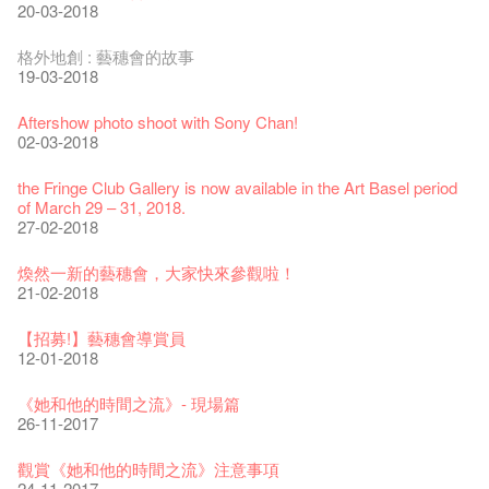
06-08-2020
28-01-2020
15-04-2019
18-12-2018
20-03-2018
藝穗會揭開新篇章
藝穗會復刻版 1983 LOGO TEE
藝穗會仝人・鼠年共勉
藝穗會大樓復修工程完成慶祝儀式
WANTED!
格外地創 : 藝穗會的故事
28-12-2023
03-08-2020
24-01-2020
11-04-2019
04-09-2018
19-03-2018
藝穗會室樂系列: Opera Odyssey | 藝穗會 x 香港大歌劇院
【德國原生蜂蜜 — 買第二件半價 🍯 】
聖誕平安，新年快樂！
爵士時代II 大派對：塵世樂園
JAZZ AGE Party @ The Fringe
Aftershow photo shoot with Sony Chan!
04-07-2023
22-07-2020
24-12-2019
09-04-2019
24-08-2018
02-03-2018
The Vault Cafe is now OPEN! Feste x Fringe Pop-Up
玉露篇 ——【京都直送宇治茶 ✈ 數量有限 🍵 冰庫有售及可網
爵士樂教材套
爵士時代II 大派對：塵世樂園
爵士時代大派對@藝穗會
the Fringe Club Gallery is now available in the Art Basel period
Collaboration
上落單】
30-11-2019
01-04-2019
21-08-2018
of March 29 – 31, 2018.
20-09-2022
30-06-2020
27-02-2018
WANTED!
藝穗會 x 香港法國文化協會
JAZZ AGE Party - Blind Bird Discount!
藝穗好物
煎茶篇 ——【京都直送宇治茶✈數量有限 🍵 冰庫有售及可網上
17-09-2019
25-03-2019
07-08-2018
煥然一新的藝穗會，大家快來參觀啦！
09-06-2022
落單】
21-02-2018
29-06-2020
票房櫃檯的拆除
This Side of Paradise 爵士大派對@藝穗會 – 盲鳥優惠！
Wanted! Full time or Part time Bartender
藝穗會40週年展覽 — 回憶及藝術作品徵集
13-08-2019
11-03-2019
03-05-2018
【招募!】藝穗會導賞員
13-01-2022
演出期間須佩戴口罩
12-01-2018
22-06-2020
31-07-2019
還未太遲
【藝穗五月·Fringe May】
古宅裏的下午茶
13-02-2019
24-04-2018
《她和他的時間之流》- 現場篇
14-12-2021
4月21日(星期二)重新開放
那位女士走了
26-11-2017
16-04-2020
02-07-2019
新年快樂 | 農曆新年開放時間
WANTED - 項目統籌
古宅裡的下午茶 - 初沖
04-02-2019
12-04-2018
觀賞《她和他的時間之流》注意事項
09-07-2021
暫時關閉作深層清潔和靜修
走向自由
24-11-2017