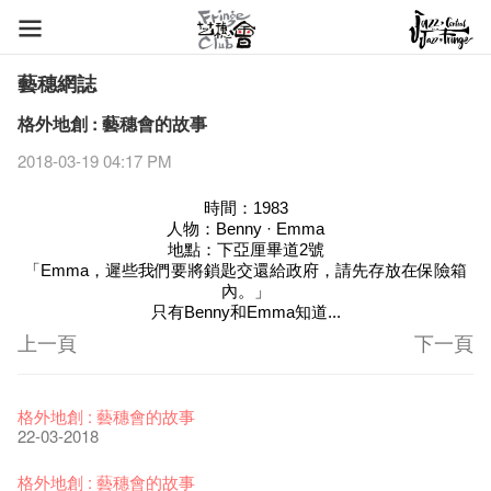
藝穗網誌
格外地創 : 藝穗會的故事
2018-03-19 04:17 PM
時間：1983
人物：Benny · Emma
地點：下亞厘畢道2號
「Emma，遲些我們要將鎖匙交還給政府，請先存放在保險箱
內。」
只有Benny和Emma知道...
上一頁
下一頁
藝穗節2026
Veggie Lunch @Dairy
我們的辣椒小故事 Part 1
WANTED
Colette現已重開
格外地創 : 藝穗會的故事
11-12-2025
07-12-2020
17-03-2020
23-05-2019
19-12-2018
22-03-2018
《藝穗節2025》記者招待會
We'll Survive!
暫停開放至二月二日
爵士時代II 大派對：塵世樂園
陶‧茗 台灣陶藝名家展 ︰ 李賢治‧翁士傑‧賴孝哲 展覽
格外地創 : 藝穗會的故事
30-12-2024