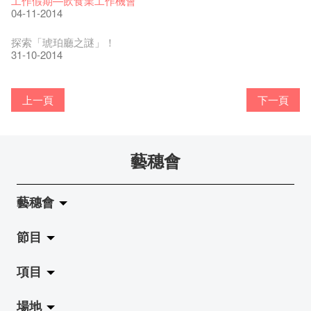
工作假期—飲食業工作機會
藝穗默劇實驗室主席 - Owen Lee
走向自由
24-11-2017
藝術公社 x C&G x 藝穗會第一次會議
Benny和黃玉龍
聘請: 藝穗會藝術行政實習生
「一睡解千愁，夢中找自由」藝術家劉智倫@本地薑
22-11-2016
Colette's之晚餐!
【藝穗會的20個秘密】 #09 為什麼藝穗會的畫廊叫陳麗玲畫
13-12-2014
03-04-2020
【藝穗會的20個秘密】#04 誰設計藝穗會Logos?
26-11-2014
04-11-2014
01-03-2016
圖利古爾2016［無界］巡演
17-06-2019
08-06-2015
青菜沙律 - 也斯
17-03-2015
Pop-up Symphonic Artbar
07-03-2017
11-02-2015
12-01-2015
藝穗會—借來的時間 - Metropop
廊？
30-09-2016
第一次的赤裸終於裸完， 8月6號再裸過！到時見。
奶庫推出日式午餐
28-12-2015
23-01-2019
02-04-2018
Wanted! Full time or Part time Bartender
14-08-2017
24-10-2016
藝穗會的20個秘密】#17 有幾多級樓梯？
25-07-2016
05-03-2021
與義工初會！
我們的辣椒小故事 Part 2
實習生們畢業了！
探索「琥珀廳之謎」！
舞蹈家 - Andy Wong
02-11-2017
試過冰窖的新menu了嗎？
2015-2016 藝術場地資助計劃
''Happiness, not in another place, but in this place; not for
跟大家介紹中大的實習生Gloria and Anthony!
18-11-2016
愛這片綠!
11-12-2014
23-03-2020
【藝穗會的20個秘密】#03 藝穗會名字的由來
25-11-2014
31-10-2014
25-02-2016
風欲靜－杜可風X許靜聯展
20-05-2015
17-03-2015
another hour, but this hour." Walt Whitma
05-02-2015
08-01-2015
有關演出取消
28-09-2016
與傳奇的赤裸對話 – 記得失憶
18-12-2015
21-02-2017
21-10-2016
20-07-2016
藝術家沙龍 — 洪志侖 (韓國)
攝影廊變身Colette's Bar 12:00-00:00
上一頁
下一頁
29-10-2014
17-02-2014
冰窖今天起有all-day breakfasts了!
Colette's (2014年1月20日隆重開幕)
02-09-2014
20-01-2014
藝穗會
加入我們吧!
19-08-2014
藝穗會
得獎者出爐了!
13-08-2014
節目
關於藝穗會
「照亮香港在檳城」之POP UP有獎問答遊戲!
項目
05-08-2014
藝穗會的演化
拉闊
The Fringe Club upholds and supports what the arts stand for
場地
使命與宗旨
展覽
Jazz-Go-Central, Jazz-Go-Fringe