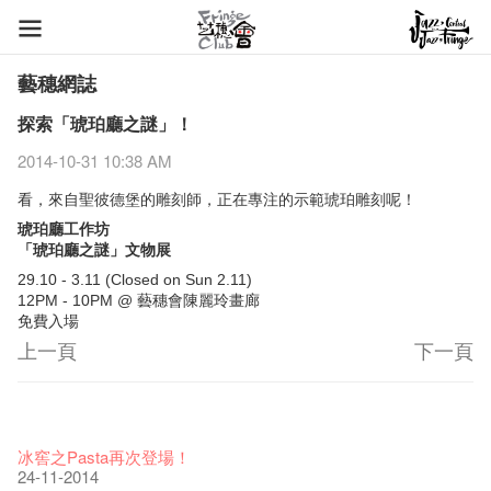
藝穗網誌
探索「琥珀廳之謎」！
2014-10-31 10:38 AM
看，來自聖彼德堡的雕刻師，正在專注​的​示範琥珀雕刻呢！
琥珀廳工作坊
「琥珀廳之謎」文物展
29.10 - 3.11 (Closed on Sun 2.11)
12PM - 10PM @ 藝穗會陳麗玲畫廊
免費入場
上一頁
下一頁
藝穗節2026
Veggie Lunch @Dairy
我們的辣椒小故事 Part 1
WANTED
Colette現已重開
格外地創 : 藝穗會的故事
曬藝術@藝穗會
情詩一首
藝穗會仝人敬賀各位：丁酉年新春大吉！🍊
11-12-2025
【藝穗會的20個秘密】#16 排氣管表演特技
07-12-2020
【藝穗會的20個秘密】#08 為什麼藝穗會的藝術酒吧名為
17-03-2020
第二場藝穗會導賞員工作坊完成！
23-05-2019
「與傳奇赤裸對話」KJ Tee
19-12-2018
不平淡想平淡的藝術家 - David Fung
22-03-2018
Pepe-san的貓咪藝術節
01-11-2017
「百變素食」- Colette's 自助素食午餐
24-07-2017
山外山開幕！
24-01-2017
藝穗會—星期日的好去處!
16-11-2016
新年新景象:D
Colette’s?
與冰冰、Benny一起品嚐咖啡！
26-09-2016
冰​窖之Pasta再次登場！
08-07-2016
22-02-2016
27-11-2015
18-05-2015
11-03-2015
03-02-2015
06-01-2015
19-10-2016
10-12-2014
24-11-2014
《藝穗節2025》記者招待會
We'll Survive!
暫停開放至二月二日
爵士時代II 大派對：塵世樂園
陶‧茗 台灣陶藝名家展 ︰ 李賢治‧翁士傑‧賴孝哲 展覽
格外地創 : 藝穗會的故事