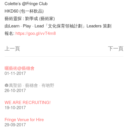
Colette’s @Fringe Club
HKD60 (包一杯飲品)
藝術靈探 : 劉學成 (藝術家)
由Learn · Play · Lead「文化保育領袖計劃」Leaders 策劃
報名:
https://goo.gl/vvT4m8
上一頁
下一頁
藝穗節2026
Veggie Lunch @Dairy
我們的辣椒小故事 Part 1
WANTED
Colette現已重開
格外地創 : 藝穗會的故事
曬藝術@藝穗會
11-12-2025
07-12-2020
17-03-2020
23-05-2019
19-12-2018
22-03-2018
01-11-2017
《藝穗節2025》記者招待會
We'll Survive!
暫停開放至二月二日
爵士時代II 大派對：塵世樂園
陶‧茗 台灣陶藝名家展 ︰ 李賢治‧翁士傑‧賴孝哲 展覽
格外地創 : 藝穗會的故事
🎃萬聖節 · 藝穗會 · 有啲野
30-12-2024
06-08-2020
28-01-2020
15-04-2019
18-12-2018
20-03-2018
26-10-2017
藝穗會揭開新篇章
藝穗會復刻版 1983 LOGO TEE
藝穗會仝人・鼠年共勉
藝穗會大樓復修工程完成慶祝儀式
WANTED!
格外地創 : 藝穗會的故事
WE ARE RECRUITING!
28-12-2023
03-08-2020
24-01-2020
11-04-2019
04-09-2018
19-03-2018
19-10-2017
藝穗會室樂系列: Opera Odyssey | 藝穗會 x 香港大歌劇院
【德國原生蜂蜜 — 買第二件半價 🍯 】
聖誕平安，新年快樂！
爵士時代II 大派對：塵世樂園
JAZZ AGE Party @ The Fringe
Aftershow photo shoot with Sony Chan!
Fringe Venue for Hire
04-07-2023
22-07-2020
24-12-2019
09-04-2019
24-08-2018
02-03-2018
29-09-2017