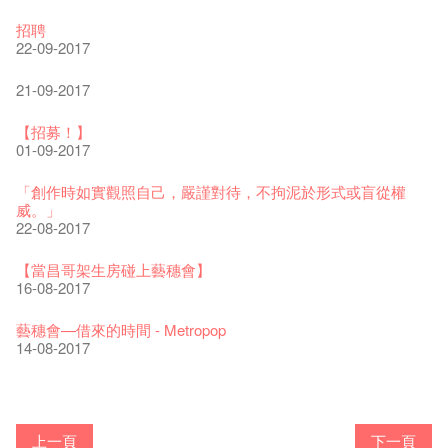
The Vault Cafe is now OPEN! Feste x Fringe Pop-Up
玉露篇 ——【京都直送宇治茶 ✈ 數量有限 🍵 冰庫有售及可網
爵士樂教材套
爵士時代II 大派對：塵世樂園
爵士時代大派對@藝穗會
the Fringe Club Gallery is now available in the Art Basel period
招聘
Collaboration
上落單】
30-11-2019
01-04-2019
21-08-2018
of March 29 – 31, 2018.
22-09-2017
20-09-2022
30-06-2020
27-02-2018
WANTED!
藝穗會 x 香港法國文化協會
JAZZ AGE Party - Blind Bird Discount!
21-09-2017
藝穗好物
煎茶篇 ——【京都直送宇治茶✈數量有限 🍵 冰庫有售及可網上
17-09-2019
25-03-2019
07-08-2018
煥然一新的藝穗會，大家快來參觀啦！
09-06-2022
落單】
21-02-2018
【招募！】
29-06-2020
票房櫃檯的拆除
This Side of Paradise 爵士大派對@藝穗會 – 盲鳥優惠！
Wanted! Full time or Part time Bartender
01-09-2017
藝穗會40週年展覽 — 回憶及藝術作品徵集
13-08-2019
11-03-2019
03-05-2018
【招募!】藝穗會導賞員
13-01-2022
演出期間須佩戴口罩
12-01-2018
「創作時如實觀照自己，嚴謹對待，不拘泥於形式或盲從權
22-06-2020
31-07-2019
還未太遲
【藝穗五月·Fringe May】
威。」
古宅裏的下午茶
13-02-2019
24-04-2018
《她和他的時間之流》- 現場篇
22-08-2017
14-12-2021
4月21日(星期二)重新開放
那位女士走了
26-11-2017
16-04-2020
02-07-2019
新年快樂 | 農曆新年開放時間
WANTED - 項目統籌
【當昌哥架生房碰上藝穗會】
古宅裡的下午茶 - 初沖
04-02-2019
12-04-2018
觀賞《她和他的時間之流》注意事項
16-08-2017
09-07-2021
暫時關閉作深層清潔和靜修
走向自由
24-11-2017
03-04-2020
17-06-2019
青菜沙律 - 也斯
Pop-up Symphonic Artbar
藝穗會—借來的時間 - Metropop
奶庫推出日式午餐
23-01-2019
02-04-2018
Wanted! Full time or Part time Bartender
14-08-2017
05-03-2021
我們的辣椒小故事 Part 2
02-11-2017
23-03-2020
情詩一首
藝穗會仝人敬賀各位：丁酉年新春大吉！🍊
【藝穗會的20個秘密】#16 排氣管表演特技
【藝穗會的20個秘密】#08 為什麼藝穗會的藝術酒吧名為
第二場藝穗會導賞員工作坊完成！
「與傳奇赤裸對話」KJ Tee
不平淡想平淡的藝術家 - David Fung
Pepe-san的貓咪藝術節
「百變素食」- Colette's 自助素食午餐
24-07-2017
山外山開幕！
24-01-2017
藝穗會—星期日的好去處!
16-11-2016
新年新景象:D
Colette’s?
與冰冰、Benny一起品嚐咖啡！
26-09-2016
冰​窖之Pasta再次登場！
08-07-2016
藝術家沙龍 — 洪志侖 (韓國)
22-02-2016
攝影廊變身Colette's Bar 12:00-00:00
27-11-2015
18-05-2015
11-03-2015
03-02-2015
06-01-2015
上一頁
下一頁
19-10-2016
10-12-2014
24-11-2014
29-10-2014