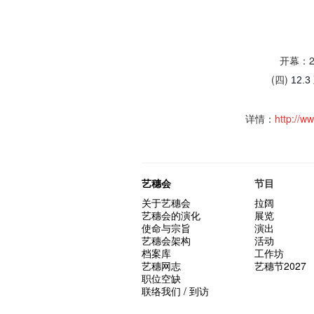
开幕：2
(四)
12.3
详情：
http
://w
艺穗会
节目
关于艺穗会
拉阔
艺穗会的演化
展览
使命与宗旨
演出
艺穗会架构
活动
档案库
工作坊
艺穗网志
艺穗节2027
职位空缺
联络我们 / 到访