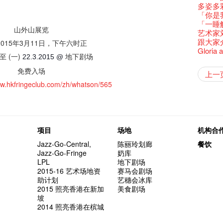
还未太
墨尔本
Bartend
三只手的
参观啦
RTHK's
艺穗会
艺术家
Colette
么是最
多姿多
古宅里
根在艺
演出期
👏🏻F
愿望🎊
新年快乐
2016年
【艺穗五月
2月5日
【招募
喜气洋
Metrop
北烈风
drinks 
【艺穗会
「你是
古宅里的
Japan x
4月21
🎈
一连四次的
青菜沙律
在摄影
WANT
*Col
《她和
普世欢
挂起乙
艺穗会
🕵【
「一睡
奶库推
Ring-O'
暂时关
🕵【
且结束
品味艺
Pop-up
公开招聘
山外山展览
篇
八周年 
Photogr
一分钟
【艺穗会
艺术家
👻 Hal
我们的辣
【艺穗会
谂好今
暂停开
热情满
观赏《
艺术公社
Elaine L
们一生
厨Joe
跟大家
会的20个
015年3月11日，下午六时正
+ Peop
未？一于黎
艺穗默剧
图利古
意事项
次会议
Benn
Sold Ou
【艺穗会
Gloria 
👻 Hal
第三场
艺穗会
Lee
风欲静
至 (一)
地下剧场
Wanted! 
试过冰
2015
22.3.2015
@
C.J.Hen
食午餐
的20个
【艺穗会
第二次
舞蹈家 -
艺穗会
Bartend
新年新
与冰冰、
聘请:
冰​窖之
艺穗会的
艺术家沙
【艺穗会
摄影廊变身
设计艺穗
免费入场
8月2
要吃一
上一
十筑香
啡！
''Happin
十年，
多级楼
冰窖今天起
什么艺
12:00-0
【艺穗会
第一次
「在艺
Bay在
ww.hkfringeclub.com/zh/whatson/565
BHA 15 
place, b
「好想艺术
breakf
有关演
Colet
穗会名
号再裸
音乐家
Step Up
Exhib
but thi
A cappe
加入我
开幕)
与传奇
正
小交响乐
Secret
首席酿酒师 
得奖者
东南亚
餐:D
来跟P
Circa 
「照亮
刘智伦
找到自
食得健康 
秋千上
UP有奖
理妥善
谢谢您的
冰窖变身
项目
场地
机构合
欸，她
The Fri
「闹市
荣获「
Being F
《蜕变
support
Jazz-Go-Central,
陈丽玲划廊
餐饮
「美人
奖
Fringe 
胆，舞
Spotlig
Jazz-Go-Fringe
奶库
方！」
“Artists
冰窖午
忙里偷
艺穗会
LPL
地下剧场
Benefi
fringe 
想知道
工作假
Fringe 
2015-16 艺术场地资
赛马会剧场
会@划
与义工
实习生
探索「
你能告
助计划
艺穗会冰库
Colett
演
2015 照亮香港在新加
美食剧场
爱这片绿
诚意聘
坡
2014 照亮香港在槟城