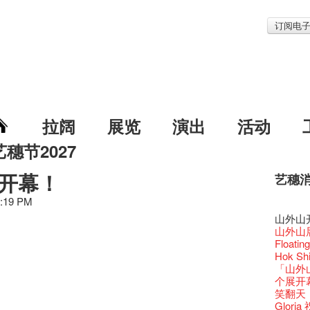
订阅电
拉阔
展览
演出
活动
艺穗节2027
开幕！
艺穗
艺穗节2
Veggie
我们的辣
WANT
Colet
7:19 PM
格外地创
晒艺术
情诗一
艺穗会
《艺穗
【艺穗会
We'll Su
【艺穗会
暂停开
第二场
爵士时代
「与传奇
陶‧茗 
不平淡想
格外地创
Pepe
🎃万圣节
「百变素食
Notice:
新春大
山外山
艺穗会
气管表
艺穗会复
什么艺穗
艺穗会
成！
艺穗会
"Enjoy 
治‧翁士
Fung
格外地创
2015
WE AR
素食午
7pm*
注意:
山外山
艺穗会室
【艺穗会
TEE
10月15
圣诞平
艺穗会
仪式
裸对话
WANTE
Listen
Aftersh
百年未
Fringe 
五月方
Photo c
处将于2
Floatin
Odyss
窗外路
【德国
常踊跃
爵士乐
密系。
爵士时代
取得了
JAZZ A
Hizaka
Sony C
艺穗会
招聘
两位艺术
Susie
【艺穗会
Hok Shi
The Vau
【艺穗会
价 🍯 
【艺穗会
WANTE
艺穗会
爵士时代
售罄，
爵士时
客席策展人
the Fri
2015
【招募
上的新
员、剧
世的秘
「山外
Feste x
一位看
玉露篇
牛奶公
票房柜
秘密就
艺穗会
名。
JAZZ AG
"Thank y
availabl
下午茶
「创作
Benn
具创造
全新会
个展开
艺穗好
【艺穗会
✈ 数量
【艺穗会
那位女
艺穗会
This S
「给他国
Discoun
these m
– 31, 2
Arts Adm
对待，
术》访
暖又迷
文化生
笑翻天
艺穗会4
斯的诗
煎茶篇
登登登
走向自
计划」
对@艺穗
剧做出
Wanted! 
years.."
焕然一
Comedi
【当昌
Macb
舞台上
【艺穗会
Glor
艺术作
【艺穗会
✈数量
啦！
的准导