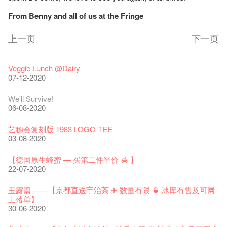
From Benny and all of us at the Fringe
上一页
下一页
艺穗节2026
Veggie Lunch @Dairy
11-12-2025
07-12-2020
《艺穗节2025》记者招待会
We'll Survive!
30-12-2024
06-08-2020
艺穗会揭开新篇章
艺穗会复刻版 1983 LOGO TEE
28-12-2023
03-08-2020
艺穗会室乐系列: Opera Odyssey | 艺穗会 x 香港大歌剧院
【德国原生蜂蜜 — 买第二件半价 🍯 】
04-07-2023
22-07-2020
The Vault Cafe is now OPEN! Feste x Fringe Pop-Up
玉露篇 ——【京都直送宇治茶 ✈ 数量有限 🍵 冰库有售及可网
Collaboration
上落单】
20-09-2022
30-06-2020