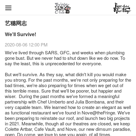
艺穗网志
We'll Survive!
2020-08-06 12:00 PM
We've lived through SARS, GFC, and weeks when plumbing
gone bust. But we never had to shut down like we do now. To
say the least, this is unprecedented for everyone.
But we'll survive. As they say, what didn't kill you would make
you strong. For the past months, we're not only preparing for the
bad times, we're also preparing for times when we get out of
this terrible mess. Sure that we'll be poorer, but happier and
wiser. During the past months we've formed a meaningful
partnership with Chef Umberto and Julia Bombana, and their
very capable team. We learned how to create an elegant as well
as functional restaurant we've found in Nove@theFringe. We've
been preparing to reinstate our roof, and launch two big projects
in 2021. Meanwhile, though all our theatres are closed, we keep
Colette Artbar, Cafe Vault, and Nove, our new dimsum paradise,
open. Do come, we love to see you again, of all times.