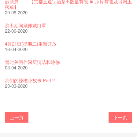
艺穗好物
煎茶篇 ——【京都直送宇治茶✈数量有限 🍵 冰库有售及可网上
09-06-2022
落单】
29-06-2020
艺穗会40周年展览 — 回忆及艺术作品征集
13-01-2022
演出期间须佩戴口罩
22-06-2020
古宅里的下午茶
14-12-2021
4月21日(星期二)重新开放
16-04-2020
古宅里的下午茶 - 初冲
09-07-2021
暂时关闭作深层清洁和静修
03-04-2020
奶库推出日式午餐
05-03-2021
我们的辣椒小故事 Part 2
23-03-2020
我们的辣椒小故事 Part 1
WANTED
Colette现已重开
格外地创 : 艺穗会的故事
晒艺术@艺穗会
情诗一首
艺穗会仝人敬贺各位：丁酉年新春大吉！🍊
【艺穗会的20个秘密】#16 排气管表演特技
【艺穗会的20个秘密】#08 为什么艺穗会的艺术酒吧名为
17-03-2020
第二场艺穗会导赏员工作坊完成！
23-05-2019
「与传奇赤裸对话」KJ Tee
19-12-2018
不平淡想平淡的艺术家 - David Fung
22-03-2018
Pepe-san的猫咪艺术节
01-11-2017
「百变素食」- Colette's 自助素食午餐
24-07-2017
山外山开幕！
24-01-2017
艺穗会—星期日的好去处!
16-11-2016
新年新景象:D
Colette’s?
与冰冰、Benny一起品嚐咖啡！
26-09-2016
冰​窖之Pasta再次登场！
08-07-2016
艺术家沙龙 — 洪志仑 (韩国)
22-02-2016
摄影廊变身Colette's Bar 12:00-00:00
27-11-2015
18-05-2015
11-03-2015
03-02-2015
06-01-2015
上一页
下一页
19-10-2016
10-12-2014
24-11-2014
29-10-2014
17-02-2014
暂停开放至二月二日
爵士时代II 大派对：尘世乐园
陶‧茗 台湾陶艺名家展 ︰ 李贤治‧翁士杰‧赖孝哲 展览
格外地创 : 艺穗会的故事
🎃万圣节 · 艺穗会 · 有啲野
Notice: *MICFR tonight at 7pm*
注意: 设于艺穗会之快达票售票处将于2017年1月14日(六)后结
【艺穗会的20个秘密】#15 靠窗外路灯照明的表演
28-01-2020
艺穗会的20个秘密：第二个秘密系。。。。。。
15-04-2019
"Enjoy Life" KJ | 23.07.2016 赤裸对话
18-12-2018
Listen Up! 的主办人 - Koya Hizakasu
20-03-2018
2015-16 艺术场地资助计划
26-10-2017
五月方圆展览 - 快乐布展日！
23-07-2017
山外山展览要开幕了！
束营运
要吃一口吗？
11-11-2016
十筑香港 — 投艺穗会一票吧！
10月15日嘅Fringe Tour反应非常踊跃呀！多谢大家支持！
BHA 15 for 15+ Architecture Exhibition记招盛况空前！
22-09-2016
十年，一瞬……
29-06-2016
冰窖今天起有all-day breakfasts了!
19-02-2016
Colette's (2014年1月20日隆重开幕)
09-11-2015
15-05-2015
10-03-2015
28-12-2016
29-01-2015
02-01-2015
17-10-2016
09-12-2014
22-11-2014