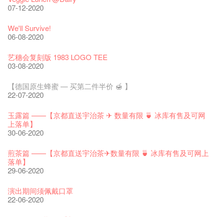
11-12-2025
07-12-2020
《艺穗节2025》记者招待会
We'll Survive!
30-12-2024
06-08-2020
艺穗会揭开新篇章
艺穗会复刻版 1983 LOGO TEE
28-12-2023
03-08-2020
艺穗会室乐系列: Opera Odyssey | 艺穗会 x 香港大歌剧院
【德国原生蜂蜜 — 买第二件半价 🍯 】
04-07-2023
22-07-2020
The Vault Cafe is now OPEN! Feste x Fringe Pop-Up
玉露篇 ——【京都直送宇治茶 ✈ 数量有限 🍵 冰库有售及可网
Collaboration
上落单】
20-09-2022
30-06-2020
艺穗好物
煎茶篇 ——【京都直送宇治茶✈数量有限 🍵 冰库有售及可网上
09-06-2022
落单】
29-06-2020
艺穗会40周年展览 — 回忆及艺术作品征集
13-01-2022
演出期间须佩戴口罩
22-06-2020
古宅里的下午茶