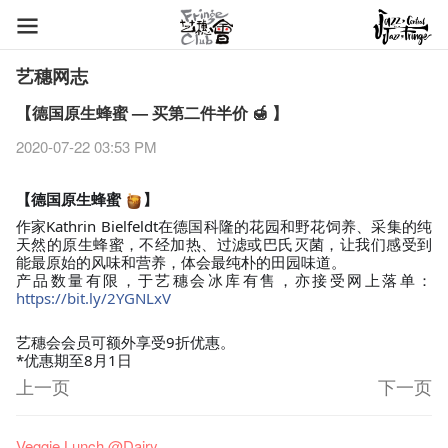
艺穗网志
【德国原生蜂蜜 — 买第二件半价 🍯 】
2020-07-22 03:53 PM
【德国原生蜂蜜
】
🍯
作家Kathrin Bielfeldt在德国科隆的花园和野花饲养、采集的纯
天然的原生蜂蜜，不经加热、过滤或巴氏灭菌，让我们感受到
能最原始的风味和营养，体会最纯朴的田园味道。
产品数量有限，于艺穗会冰库有售，亦接受网上落单：
https://bit.ly/2YGNLxV
艺穗会会员可额外享受9折优惠。
*优惠期至8月1日
上一页
下一页
艺穗节2026
Veggie Lunch @Dairy