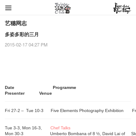
艺穗网志
多姿多彩的三月
2015-02-17 04:27 PM
Date Programme
Presenter Venue
Fri 27-2 –
Tue 10-3
Five Elements Photography Exhibition
F
Tue 3-3,
Mon 16-3,
C
hef Talks
Mon 30-3
Umberto Bombana of 8 ½, David Lai of
S