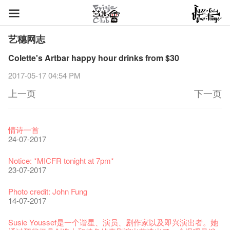
艺穗网志
Colette's Artbar happy hour drinks from $30
2017-05-17 04:54 PM
上一页
下一页
艺穗节2026
Veggie Lunch @Dairy
我们的辣椒小故事 Part 1
WANTED
Colette现已重开
格外地创 : 艺穗会的故事
晒艺术@艺穗会
情诗一首
11-12-2025
07-12-2020
17-03-2020
23-05-2019
19-12-2018
22-03-2018
01-11-2017
24-07-2017
《艺穗节2025》记者招待会
We'll Survive!
暂停开放至二月二日
爵士时代II 大派对：尘世乐园
陶‧茗 台湾陶艺名家展 ︰ 李贤治‧翁士杰‧赖孝哲 展览
格外地创 : 艺穗会的故事
🎃万圣节 · 艺穗会 · 有啲野
Notice: *MICFR tonight at 7pm*
30-12-2024
06-08-2020
28-01-2020
15-04-2019
18-12-2018
20-03-2018
26-10-2017
23-07-2017
艺穗会揭开新篇章
艺穗会复刻版 1983 LOGO TEE
艺穗会仝人・鼠年共勉
艺穗会大楼复修工程完成庆祝仪式
WANTED!
格外地创 : 艺穗会的故事
WE ARE RECRUITING!
Photo credit: John Fung
28-12-2023
03-08-2020
24-01-2020
11-04-2019
04-09-2018
19-03-2018
19-10-2017
14-07-2017
艺穗会室乐系列: Opera Odyssey | 艺穗会 x 香港大歌剧院
【德国原生蜂蜜 — 买第二件半价 🍯 】
圣诞平安，新年快乐！
爵士时代II 大派对：尘世乐园
JAZZ AGE Party @ The Fringe
Aftershow photo shoot with Sony Chan!
Fringe Venue for Hire
Susie Youssef是一个谐星、演员、剧作家以及即兴演出者。她
04-07-2023
22-07-2020
24-12-2019
09-04-2019
24-08-2018
02-03-2018