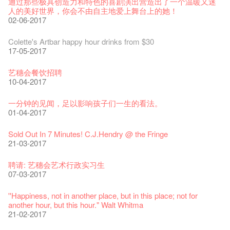
29-09-2017
通过那些极具创造力和特色的喜剧演出营造出了一个温暖又迷
人的美好世界，你会不由自主地爱上舞台上的她！
The Vault Cafe is now OPEN! Feste x Fringe Pop-Up
玉露篇 ——【京都直送宇治茶 ✈ 数量有限 🍵 冰库有售及可网
爵士乐教材套
爵士时代II 大派对：尘世乐园
爵士时代大派对@艺穗会
02-06-2017
the Fringe Club Gallery is now available in the Art Basel period
招聘
Collaboration
上落单】
30-11-2019
01-04-2019
21-08-2018
of March 29 – 31, 2018.
22-09-2017
20-09-2022
30-06-2020
27-02-2018
Colette's Artbar happy hour drinks from $30
WANTED!
艺穗会 x 香港法国文化协会
JAZZ AGE Party - Blind Bird Discount!
17-05-2017
21-09-2017
艺穗好物
煎茶篇 ——【京都直送宇治茶✈数量有限 🍵 冰库有售及可网上
17-09-2019
25-03-2019
07-08-2018
焕然一新的艺穗会，大家快来参观啦！
09-06-2022
落单】
21-02-2018
艺穗会餐饮招聘
【招募！】
29-06-2020
票房柜台的拆除
This Side of Paradise 爵士大派对@艺穗会 – 盲鸟优惠！
Wanted! Full time or Part time Bartender
10-04-2017
01-09-2017
艺穗会40周年展览 — 回忆及艺术作品征集
13-08-2019
11-03-2019
03-05-2018
【招募!】艺穗会导赏员
13-01-2022
演出期间须佩戴口罩
12-01-2018
一分钟的见闻，足以影响孩子们一生的看法。
「创作时如实观照自己，严谨对待，不拘泥于形式或盲从权
22-06-2020
31-07-2019
还未太迟
【艺穗五月·Fringe May】
01-04-2017
威。」
古宅里的下午茶
13-02-2019
24-04-2018
《她和他的时间之流》- 现场篇
22-08-2017
14-12-2021
4月21日(星期二)重新开放
那位女士走了
26-11-2017
Sold Out In 7 Minutes! C.J.Hendry @ the Fringe
16-04-2020
02-07-2019
新年快乐 | 农历新年开放时间
WANTED - 项目统筹
21-03-2017
【当昌哥架生房碰上艺穗会】
古宅里的下午茶 - 初冲
04-02-2019
12-04-2018
观赏《她和他的时间之流》注意事项
16-08-2017
09-07-2021
暂时关闭作深层清洁和静修
走向自由
24-11-2017
聘请: 艺穗会艺术行政实习生
03-04-2020
17-06-2019
青菜沙律 - 也斯
Pop-up Symphonic Artbar
07-03-2017
艺穗会—借来的时间 - Metropop
奶库推出日式午餐
23-01-2019
02-04-2018
Wanted! Full time or Part time Bartender
14-08-2017
05-03-2021
我们的辣椒小故事 Part 2
02-11-2017
''Happiness, not in another place, but in this place; not for
23-03-2020
another hour, but this hour." Walt Whitma
21-02-2017