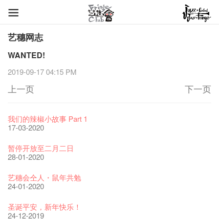
艺穗网志
WANTED!
2019-09-17 04:15 PM
上一页
下一页
艺穗节2026
Veggie Lunch @Dairy
我们的辣椒小故事 Part 1
11-12-2025
07-12-2020
17-03-2020
《艺穗节2025》记者招待会
We'll Survive!
暂停开放至二月二日
30-12-2024
06-08-2020
28-01-2020
艺穗会揭开新篇章
艺穗会复刻版 1983 LOGO TEE
艺穗会仝人・鼠年共勉
28-12-2023
03-08-2020
24-01-2020
艺穗会室乐系列: Opera Odyssey | 艺穗会 x 香港大歌剧院
【德国原生蜂蜜 — 买第二件半价 🍯 】
圣诞平安，新年快乐！
04-07-2023
22-07-2020
24-12-2019