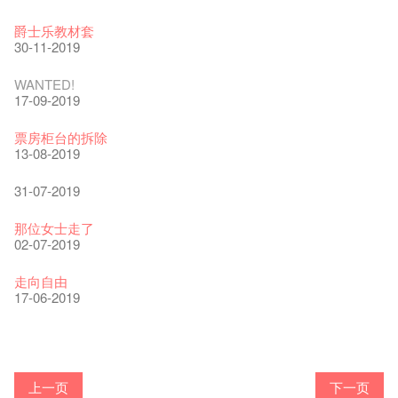
The Vault Cafe is now OPEN! Feste x Fringe Pop-Up
玉露篇 ——【京都直送宇治茶 ✈ 数量有限 🍵 冰库有售及可网
爵士乐教材套
Collaboration
上落单】
30-11-2019
20-09-2022
30-06-2020
WANTED!
艺穗好物
煎茶篇 ——【京都直送宇治茶✈数量有限 🍵 冰库有售及可网上
17-09-2019
09-06-2022
落单】
29-06-2020
票房柜台的拆除
艺穗会40周年展览 — 回忆及艺术作品征集
13-08-2019
13-01-2022
演出期间须佩戴口罩
22-06-2020
31-07-2019
古宅里的下午茶
14-12-2021
4月21日(星期二)重新开放
那位女士走了
16-04-2020
02-07-2019
古宅里的下午茶 - 初冲
09-07-2021
暂时关闭作深层清洁和静修
走向自由
03-04-2020
17-06-2019
奶库推出日式午餐
05-03-2021
我们的辣椒小故事 Part 2
23-03-2020
WANTED
Colette现已重开
格外地创 : 艺穗会的故事
晒艺术@艺穗会
情诗一首
艺穗会仝人敬贺各位：丁酉年新春大吉！🍊
【艺穗会的20个秘密】#16 排气管表演特技
【艺穗会的20个秘密】#08 为什么艺穗会的艺术酒吧名为
第二场艺穗会导赏员工作坊完成！
23-05-2019
「与传奇赤裸对话」KJ Tee
19-12-2018
不平淡想平淡的艺术家 - David Fung
22-03-2018
Pepe-san的猫咪艺术节
01-11-2017
「百变素食」- Colette's 自助素食午餐
24-07-2017
山外山开幕！
24-01-2017
艺穗会—星期日的好去处!
16-11-2016
新年新景象:D
Colette’s?
与冰冰、Benny一起品嚐咖啡！
26-09-2016
冰​窖之Pasta再次登场！
08-07-2016
艺术家沙龙 — 洪志仑 (韩国)
22-02-2016
摄影廊变身Colette's Bar 12:00-00:00
27-11-2015
18-05-2015
11-03-2015
03-02-2015
06-01-2015
上一页
下一页
19-10-2016
10-12-2014
24-11-2014
29-10-2014
17-02-2014
爵士时代II 大派对：尘世乐园