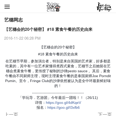
艺穗网志
【艺穗会的20个秘密】 #18 素食午餐的历史由来
2016-11-22 06:28 PM
【艺穗会的20个秘密】
#18 素食午餐的历史由来
在艺穗节早期，参加演出者，特别是来自英国的艺术家，好多都是
吃素的，其中有一位艺术家懂得煮西式素食，艺穗节之后她留在艺
穗会煮素食午餐，更传授了秘制的沙律pesto sauce 。其后，素食
午餐由不同厨师主理，现时主理素食午餐的是泰国厨师Joe Porndit
Pumin。至今，Fringe Club的沙律依然被认为是全中环最新鲜好味
的！
----------------------------------------
「学玩导．艺游团」今年最后一团啦！！（26/11)
详情
：
https
://goo.gl/4dKqeV
报名
：
https
://goo.gl/I3xfb6
上一页
下一页