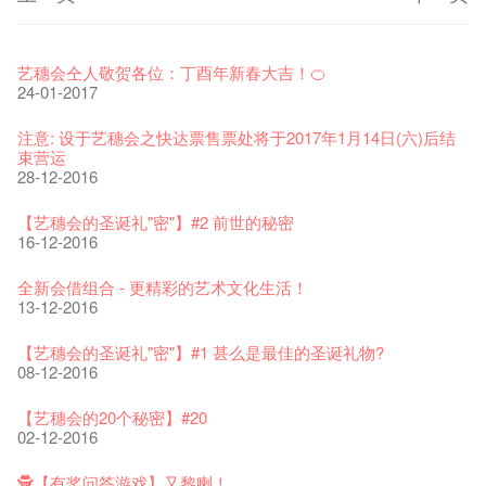
艺穗节2026
Veggie Lunch @Dairy
我们的辣椒小故事 Part 1
WANTED
Colette现已重开
格外地创 : 艺穗会的故事
晒艺术@艺穗会
情诗一首
艺穗会仝人敬贺各位：丁酉年新春大吉！🍊
11-12-2025
07-12-2020
17-03-2020
23-05-2019
19-12-2018
22-03-2018
01-11-2017
24-07-2017
24-01-2017
《艺穗节2025》记者招待会
We'll Survive!
暂停开放至二月二日
爵士时代II 大派对：尘世乐园
陶‧茗 台湾陶艺名家展 ︰ 李贤治‧翁士杰‧赖孝哲 展览
格外地创 : 艺穗会的故事
🎃万圣节 · 艺穗会 · 有啲野
Notice: *MICFR tonight at 7pm*
注意: 设于艺穗会之快达票售票处将于2017年1月14日(六)后结
30-12-2024
06-08-2020
28-01-2020
15-04-2019
18-12-2018
20-03-2018
26-10-2017
23-07-2017
束营运
28-12-2016
艺穗会揭开新篇章
艺穗会复刻版 1983 LOGO TEE
艺穗会仝人・鼠年共勉
艺穗会大楼复修工程完成庆祝仪式
WANTED!
格外地创 : 艺穗会的故事
WE ARE RECRUITING!
Photo credit: John Fung
28-12-2023
03-08-2020
24-01-2020
11-04-2019
04-09-2018
19-03-2018
19-10-2017
14-07-2017
【艺穗会的圣诞礼"密"】#2 前世的秘密
16-12-2016
艺穗会室乐系列: Opera Odyssey | 艺穗会 x 香港大歌剧院
【德国原生蜂蜜 — 买第二件半价 🍯 】
圣诞平安，新年快乐！
爵士时代II 大派对：尘世乐园
JAZZ AGE Party @ The Fringe
Aftershow photo shoot with Sony Chan!
Fringe Venue for Hire
Susie Youssef是一个谐星、演员、剧作家以及即兴演出者。她
04-07-2023
22-07-2020
24-12-2019
09-04-2019
24-08-2018
02-03-2018
29-09-2017
通过那些极具创造力和特色的喜剧演出营造出了一个温暖又迷
全新会借组合 - 更精彩的艺术文化生活！
人的美好世界，你会不由自主地爱上舞台上的她！
13-12-2016
The Vault Cafe is now OPEN! Feste x Fringe Pop-Up
玉露篇 ——【京都直送宇治茶 ✈ 数量有限 🍵 冰库有售及可网
爵士乐教材套
爵士时代II 大派对：尘世乐园
爵士时代大派对@艺穗会
02-06-2017
the Fringe Club Gallery is now available in the Art Basel period
招聘
Collaboration
上落单】
30-11-2019
01-04-2019
21-08-2018
of March 29 – 31, 2018.
22-09-2017
【艺穗会的圣诞礼"密"】#1 甚么是最佳的圣诞礼物?
20-09-2022
30-06-2020
27-02-2018
Colette's Artbar happy hour drinks from $30
08-12-2016
WANTED!
艺穗会 x 香港法国文化协会
JAZZ AGE Party - Blind Bird Discount!
17-05-2017
21-09-2017
艺穗好物
煎茶篇 ——【京都直送宇治茶✈数量有限 🍵 冰库有售及可网上
17-09-2019
25-03-2019
07-08-2018
焕然一新的艺穗会，大家快来参观啦！
【艺穗会的20个秘密】#20
09-06-2022
落单】
21-02-2018
艺穗会餐饮招聘
02-12-2016
【招募！】
29-06-2020
票房柜台的拆除
This Side of Paradise 爵士大派对@艺穗会 – 盲鸟优惠！
Wanted! Full time or Part time Bartender
10-04-2017
01-09-2017
艺穗会40周年展览 — 回忆及艺术作品征集
13-08-2019
11-03-2019
03-05-2018
【招募!】艺穗会导赏员
🕵【有奖问答游戏】又黎喇！
13-01-2022