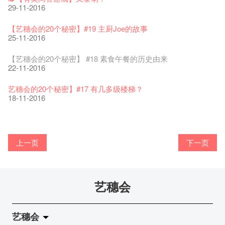
演出期间须佩戴口罩
12-01-2018
一分钟的见闻，足以影响孩子们一生的看法。
29-11-2016
「创作时如实观照自己，严谨对待，不拘泥于形式或盲从权
22-06-2020
31-07-2019
还未太迟
【艺穗五月·Fringe May】
01-04-2017
威。」
古宅里的下午茶
13-02-2019
24-04-2018
《她和他的时间之流》- 现场篇
22-08-2017
【艺穗会的20个秘密】#19 主厨Joe的故事
14-12-2021
4月21日(星期二)重新开放
那位女士走了
26-11-2017
Sold Out In 7 Minutes! C.J.Hendry @ the Fringe
25-11-2016
16-04-2020
02-07-2019
新年快乐 | 农历新年开放时间
WANTED - 项目统筹
21-03-2017
【当昌哥架生房碰上艺穗会】
古宅里的下午茶 - 初冲
04-02-2019
12-04-2018
观赏《她和他的时间之流》注意事项
16-08-2017
【艺穗会的20个秘密】 #18 素食午餐的历史由来
09-07-2021
暂时关闭作深层清洁和静修
走向自由
24-11-2017
聘请: 艺穗会艺术行政实习生
22-11-2016
03-04-2020
17-06-2019
青菜沙律 - 也斯
Pop-up Symphonic Artbar
07-03-2017
艺穗会—借来的时间 - Metropop
奶库推出日式午餐
23-01-2019
02-04-2018
Wanted! Full time or Part time Bartender
14-08-2017
艺穗会的20个秘密】#17 有几多级楼梯？
05-03-2021
我们的辣椒小故事 Part 2
02-11-2017
''Happiness, not in another place, but in this place; not for
18-11-2016
23-03-2020
another hour, but this hour." Walt Whitma
21-02-2017
【艺穗会的20个秘密】#16 排气管表演特技
【艺穗会的20个秘密】#08 为什么艺穗会的艺术酒吧名为
第二场艺穗会导赏员工作坊完成！
「与传奇赤裸对话」KJ Tee
不平淡想平淡的艺术家 - David Fung
Pepe-san的猫咪艺术节
「百变素食」- Colette's 自助素食午餐
山外山开幕！
艺穗会—星期日的好去处!
16-11-2016
新年新景象:D
Colette’s?
与冰冰、Benny一起品嚐咖啡！
26-09-2016
冰​窖之Pasta再次登场！
08-07-2016
艺术家沙龙 — 洪志仑 (韩国)
22-02-2016
摄影廊变身Colette's Bar 12:00-00:00
27-11-2015
18-05-2015
11-03-2015
03-02-2015
06-01-2015
上一页
下一页
19-10-2016
10-12-2014
24-11-2014
29-10-2014
17-02-2014
【艺穗会的20个秘密】#15 靠窗外路灯照明的表演
艺穗会的20个秘密：第二个秘密系。。。。。。
"Enjoy Life" KJ | 23.07.2016 赤裸对话
Listen Up! 的主办人 - Koya Hizakasu
2015-16 艺术场地资助计划
五月方圆展览 - 快乐布展日！
山外山展览要开幕了！
要吃一口吗？
11-11-2016
十筑香港 — 投艺穗会一票吧！
10月15日嘅Fringe Tour反应非常踊跃呀！多谢大家支持！
BHA 15 for 15+ Architecture Exhibition记招盛况空前！
22-09-2016
十年，一瞬……
29-06-2016
冰窖今天起有all-day breakfasts了!
19-02-2016
Colette's (2014年1月20日隆重开幕)
09-11-2015
15-05-2015
10-03-2015
29-01-2015
02-01-2015
17-10-2016
09-12-2014
22-11-2014
02-09-2014
20-01-2014
艺穗会
【艺穗会的20个秘密】#14 第一位看更
艺穗会的20个秘密！？第一个秘密就系。。。。。。
取得了前所未有的成功，票房售罄，还获得了极具声望的霍斯
客席策展人 - Martin Fung
百年未逢艺穗惊⼈夜
两位艺术家Joe & Jimmy橱窗上的新作！
Floating in the Wind by Lau Hok Shing, Hanison @ Double
「在艺穗会演奏，让我首次以音乐家的身份充分表达自己。」
10-11-2016
Bay在冰窖呢
【艺穗会的20个秘密】 #07 旧牛奶公司时期的苦差
Secret Walls x HK 最终回！
21-09-2016
「好想艺术」x S2 (S square) A cappella
特新人奖提名。
加入我们吧!
18-02-2016
20-10-2015
11-05-2015
Vision
钢琴家黄家正
31-12-2014
15-10-2016
08-12-2014
21-11-2014
02-06-2016
19-08-2014
08-03-2015
27-01-2015
【艺穗会的20个秘密】 #13 也斯的诗
艺穗会
艺穗会「赛马会文化保育领袖计划」首场导赏员工作坊顺利进
"Thank you for staging all these most wonderful events through
艺穗会导赏团， 古蹟周游乐2015
Benny接受香港电台《好想艺术》访问
04-11-2016
Step Up, and Read Us!
【艺穗会的20个秘密】#06 登登登登！上星期四嘅有奖问答游
来跟Pepe的猫猫玩耍吧！