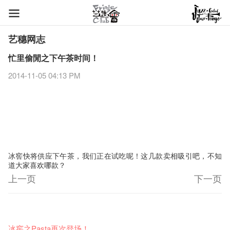
艺穗网志
忙里偷閒之下午茶时间！
2014-11-05 04:13 PM
冰窖快将供应下午茶，我们正在试吃呢！
这几款卖相吸引吧，不知
道大家喜欢哪款？
上一页
下一页
艺穗节2026
Veggie Lunch @Dairy
我们的辣椒小故事 Part 1
WANTED
Colette现已重开
格外地创 : 艺穗会的故事
晒艺术@艺穗会
情诗一首
艺穗会仝人敬贺各位：丁酉年新春大吉！🍊
11-12-2025
【艺穗会的20个秘密】#16 排气管表演特技
07-12-2020
【艺穗会的20个秘密】#08 为什么艺穗会的艺术酒吧名为
17-03-2020
第二场艺穗会导赏员工作坊完成！
23-05-2019
「与传奇赤裸对话」KJ Tee
19-12-2018
不平淡想平淡的艺术家 - David Fung
22-03-2018
Pepe-san的猫咪艺术节
01-11-2017
「百变素食」- Colette's 自助素食午餐
24-07-2017
山外山开幕！
24-01-2017
艺穗会—星期日的好去处!
16-11-2016
新年新景象:D
Colette’s?
与冰冰、Benny一起品嚐咖啡！
26-09-2016
冰​窖之Pasta再次登场！
08-07-2016