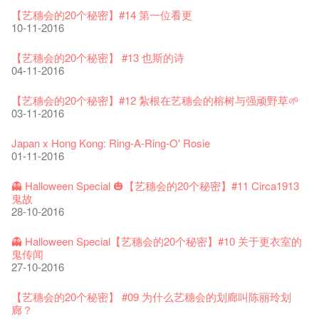
艺穗会揭开新篇章
艺穗会复刻版 1983 LOGO TEE
艺穗会仝人・鼠年共勉
艺穗会大楼复修工程完成庆祝仪式
WANTED!
格外地创 : 艺穗会的故事
WE ARE RECRUITING!
Photo credit: John Fung
28-12-2023
【艺穗会的20个秘密】#14 第一位看更
03-08-2020
24-01-2020
11-04-2019
04-09-2018
19-03-2018
19-10-2017
14-07-2017
【艺穗会的圣诞礼"密"】#2 前世的秘密
10-11-2016
16-12-2016
艺穗会室乐系列: Opera Odyssey | 艺穗会 x 香港大歌剧院
【德国原生蜂蜜 — 买第二件半价 🍯 】
圣诞平安，新年快乐！
爵士时代II 大派对：尘世乐园
JAZZ AGE Party @ The Fringe
Aftershow photo shoot with Sony Chan!
Fringe Venue for Hire
Susie Youssef是一个谐星、演员、剧作家以及即兴演出者。她
04-07-2023
【艺穗会的20个秘密】 #13 也斯的诗
22-07-2020
24-12-2019
09-04-2019
24-08-2018
02-03-2018
29-09-2017
通过那些极具创造力和特色的喜剧演出营造出了一个温暖又迷
全新会借组合 - 更精彩的艺术文化生活！
04-11-2016
人的美好世界，你会不由自主地爱上舞台上的她！
13-12-2016
The Vault Cafe is now OPEN! Feste x Fringe Pop-Up
玉露篇 ——【京都直送宇治茶 ✈ 数量有限 🍵 冰库有售及可网
爵士乐教材套
爵士时代II 大派对：尘世乐园
爵士时代大派对@艺穗会
02-06-2017
the Fringe Club Gallery is now available in the Art Basel period
招聘
Collaboration
【艺穗会的20个秘密】#12 紮根在艺穗会的榕树与强顽野草🌱
上落单】
30-11-2019
01-04-2019
21-08-2018
of March 29 – 31, 2018.
22-09-2017
【艺穗会的圣诞礼"密"】#1 甚么是最佳的圣诞礼物?
20-09-2022
03-11-2016
30-06-2020
27-02-2018
Colette's Artbar happy hour drinks from $30
08-12-2016
WANTED!
艺穗会 x 香港法国文化协会
JAZZ AGE Party - Blind Bird Discount!
17-05-2017
21-09-2017
艺穗好物
Japan x Hong Kong: Ring-A-Ring-O' Rosie
煎茶篇 ——【京都直送宇治茶✈数量有限 🍵 冰库有售及可网上
17-09-2019
25-03-2019
07-08-2018
焕然一新的艺穗会，大家快来参观啦！
【艺穗会的20个秘密】#20
09-06-2022
01-11-2016
落单】
21-02-2018
艺穗会餐饮招聘
02-12-2016
【招募！】
29-06-2020
票房柜台的拆除
This Side of Paradise 爵士大派对@艺穗会 – 盲鸟优惠！
Wanted! Full time or Part time Bartender
10-04-2017
01-09-2017
艺穗会40周年展览 — 回忆及艺术作品征集
👻 Halloween Special 🎃【艺穗会的20个秘密】#11 Circa1913
13-08-2019
11-03-2019
03-05-2018
【招募!】艺穗会导赏员
🕵【有奖问答游戏】又黎喇！
13-01-2022
鬼故
演出期间须佩戴口罩
12-01-2018
一分钟的见闻，足以影响孩子们一生的看法。
29-11-2016
「创作时如实观照自己，严谨对待，不拘泥于形式或盲从权
28-10-2016
22-06-2020
31-07-2019
还未太迟
【艺穗五月·Fringe May】
01-04-2017
威。」
古宅里的下午茶
13-02-2019
24-04-2018
《她和他的时间之流》- 现场篇
22-08-2017
【艺穗会的20个秘密】#19 主厨Joe的故事
14-12-2021
👻 Halloween Special【艺穗会的20个秘密】#10 关于更衣室的
4月21日(星期二)重新开放
那位女士走了
26-11-2017
Sold Out In 7 Minutes! C.J.Hendry @ the Fringe
25-11-2016
鬼传闻
16-04-2020
02-07-2019
新年快乐 | 农历新年开放时间
WANTED - 项目统筹
21-03-2017
【当昌哥架生房碰上艺穗会】
27-10-2016
古宅里的下午茶 - 初冲
04-02-2019
12-04-2018
观赏《她和他的时间之流》注意事项
16-08-2017
【艺穗会的20个秘密】 #18 素食午餐的历史由来
09-07-2021
暂时关闭作深层清洁和静修
走向自由
24-11-2017
聘请: 艺穗会艺术行政实习生
22-11-2016
【艺穗会的20个秘密】 #09 为什么艺穗会的划廊叫陈丽玲划
03-04-2020
17-06-2019
青菜沙律 - 也斯
Pop-up Symphonic Artbar
07-03-2017
艺穗会—借来的时间 - Metropop
廊？
奶库推出日式午餐
23-01-2019