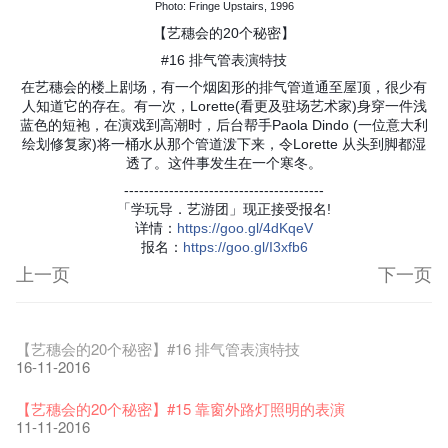
Photo: Fringe Upstairs, 1996
【艺穗会的20个秘密】
#16 排气管表演特技
在艺穗会的楼上剧场，有一个烟囱形的排气管道通至屋顶，很少有
人知道它的存在。有一次，Lorette(看更及驻场艺术家)身穿一件浅
蓝色的短袍，在演戏到高潮时，后台帮手Paola Dindo (一位意大利
绘划修复家)将一桶水从那个管道泼下来，令Lorette 从头到脚都湿
透了。这件事发生在一个寒冬。
----------------------------------------
「学玩导．艺游团」现正接受报名!
详情
：
https
://goo.gl/4dKqeV
报名
：
https
://goo.gl/I3xfb6
上一页
下一页
艺穗节2026
Veggie Lunch @Dairy
我们的辣椒小故事 Part 1
WANTED
Colette现已重开
格外地创 : 艺穗会的故事
晒艺术@艺穗会
情诗一首
艺穗会仝人敬贺各位：丁酉年新春大吉！🍊
11-12-2025
【艺穗会的20个秘密】#16 排气管表演特技
07-12-2020
17-03-2020
23-05-2019
19-12-2018
22-03-2018
01-11-2017
24-07-2017
24-01-2017
16-11-2016
《艺穗节2025》记者招待会
We'll Survive!
暂停开放至二月二日
爵士时代II 大派对：尘世乐园
陶‧茗 台湾陶艺名家展 ︰ 李贤治‧翁士杰‧赖孝哲 展览
格外地创 : 艺穗会的故事
🎃万圣节 · 艺穗会 · 有啲野
Notice: *MICFR tonight at 7pm*
注意: 设于艺穗会之快达票售票处将于2017年1月14日(六)后结
30-12-2024
【艺穗会的20个秘密】#15 靠窗外路灯照明的表演
06-08-2020
28-01-2020
15-04-2019
18-12-2018
20-03-2018
26-10-2017
23-07-2017
束营运
11-11-2016
28-12-2016