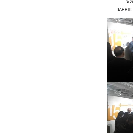
记
BARRIE H