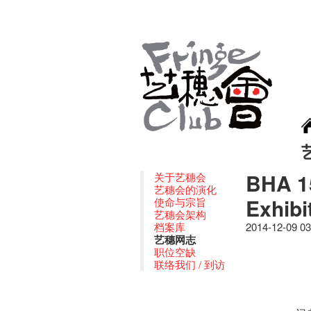
BHA 15
关于艺穗会
艺穗会的演化
Exhi
使命与宗旨
艺穗会架构
档案库
2014-12-09 0
艺穗网志
职位空缺
联络我们 / 到访