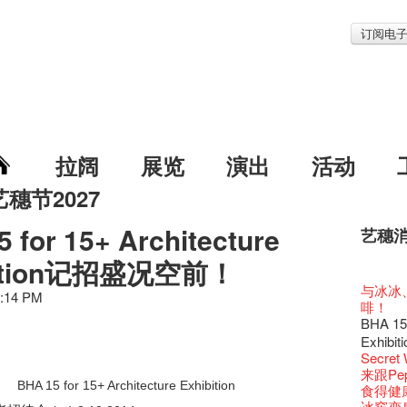
订阅电
拉阔
展览
演出
活动
艺穗节2027
 for 15+ Architecture
艺穗
艺穗节2
Veggie
我们的辣
WANT
bition记招盛况空前！
Colet
格外地创
晒艺术
情诗一
艺穗会
《艺穗
【艺穗会
We'll Su
【艺穗会
暂停开
第二场
爵士时代
「与传奇
陶‧茗 
不平淡想
格外地创
Pepe
🎃万圣节
「百变素食
Notice:
山外山
新春大
艺穗会
艺穗会
气管表
新年新
艺穗会复
什么艺穗
与冰冰、
艺穗会
成！
艺穗会
"Enjoy 
治‧翁士
Fung
3:14 PM
格外地创
2015
WE AR
素食午
7pm*
山外山
注意:
要吃一
艺穗会室
【艺穗会
十筑香
TEE
10月15
啡！
圣诞平
艺穗会
仪式
裸对话
WANTE
Listen
Aftersh
百年未
Fringe 
五月方
Photo c
Floatin
处将于2
「在艺
Odyss
窗外路
Bay在
【德国
常踊跃
BHA 15 
爵士乐
密系。
爵士时代
取得了
JAZZ A
Hizaka
Sony C
艺穗会
招聘
两位艺术
Susie
Hok Shi
【艺穗会
音乐家
The Vau
【艺穗会
Step Up
价 🍯 
【艺穗会
WANTE
艺穗会
Exhib
爵士时代
售罄，
爵士时
客席策展人
the Fri
2015
【招募
上的新
员、剧
「山外
世的秘
正
Feste x
一位看
小交响乐
玉露篇
牛奶公
票房柜
秘密就
Secret
艺穗会
名。
JAZZ AG
"Thank y
availabl
下午茶
「创作
Benn
具创造
个展开
全新会
东南亚
艺穗好
【艺穗会
餐:D
✈ 数量
【艺穗会
那位女
艺穗会
来跟P
This S
「给他国
Discoun
these m
– 31, 2
Arts Adm
对待，
术》访
暖又迷
笑翻天
文化生
刘智伦
艺穗会4
斯的诗
找到自
BHA 15 for 15+ Architecture Exhibition
煎茶篇
登登登
走向自
计划」
食得健康 
对@艺穗
剧做出
Wanted! 
years.."
焕然一
Comedi
【当昌
Macb
舞台上
Glor
【艺穗会
理妥善
艺术作
【艺穗会
谢谢您的
✈数量
啦！
的准导
冰窖变身