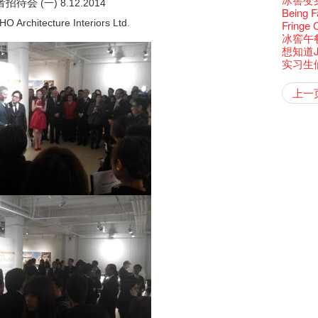
还未太
墨尔本
者招待会
Bartend
三只手的
参观啦
RTHK's
(一) 8.12.2014
艺穗会
艺术家
Colette
多姿多
么是最
「闹市
古宅里
根在艺
荣获「
演出期
👏🏻F
愿望🎊
Being F
新年快乐
2016年
【艺穗五月
2月5日
【招募
喜气洋
Metrop
北烈风
drinks 
「你是
【艺穗会
「美人
古宅里的
Japan x
奖
4月21
🎈
O Architecture Interiors Ltd.
一连四次的
Fringe 
青菜沙律
在摄影
WANT
*Col
《她和
普世欢
挂起乙
艺穗会
「一睡
🕵【
方！」
奶库推
Ring-O'
“Artists
暂时关
🕵【
且结束
冰窖午
品味艺
Pop-up
公开招聘
篇
八周年 
Photogr
一分钟
艺术家
【艺穗会
Benefi
👻 Hal
fringe 
我们的辣
【艺穗会
谂好今
想知道
暂停开
热情满
观赏《
艺术公社
Elaine L
们一生
跟大家
厨Joe
会@划
会的20个
与义工
+ Peop
未？一于黎
实习生
艺穗默剧
图利古
意事项
次会议
Benn
Sold Ou
Gloria 
【艺穗会
Colett
👻 Hal
第三场
艺穗会
Lee
风欲静
Wanted! 
试过冰
2015
C.J.Hen
冰​窖之
食午餐
爱这片绿
艺术家沙
的20个
摄影廊变身
【艺穗会
第二次
舞蹈家 -
上一
Bartend
聘请:
十年，
艺穗会的
冰窖今天起
【艺穗会
12:00-0
设计艺穗
8月2
''Happin
「好想艺术
多级楼
breakf
什么艺
Colet
【艺穗会
第一次
place, b
A cappe
加入我
有关演
开幕)
穗会名
号再裸
but thi
首席酿酒师 
得奖者
与传奇
Circa 
「照亮
秋千上
UP有奖
欸，她
The Fri
《蜕变
support
胆，舞
Spotlig
忙里偷
艺穗会
工作假
Fringe 
探索「
你能告
演
诚意聘