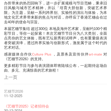
办所带来的热烈回响下，进一步扩展规模与节目范畴，秉承旧
日风貌与城市艺术精神，并以「培育大胆创新，突破艺术界
限」为主题，呈献一系列跨界别、实验性的演出与体验，为本
地文化艺术界带来新的焦点与对话，亦呼应了香港艺穗会在过
去40年的使命与宗旨。
本届艺穗节集结 超过300位 本地及海外艺术家，呈献约100个精
彩节目，等你一起探索！本次艺穗节节目分为八大类别，全面
点亮你的艺文体验，既有艺坛新秀初试啼声，也有重量级表演
者突破演绎，透过跨界实验与创新形式，激发属于这个时代的
艺术对话。
感谢媒体合作伙
，及票务及宣传伙伴
对
Culture Plus
art-mate
《艺穗节2026》
的支持。
更多精彩节目与参与表演团体即将陆续公布，一起期待这场自
由、多元、充满惊喜的艺术旅程！
上一页
艺穗节2026
11-12-2025
《艺穗节2025》记者招待会
30-12-2024