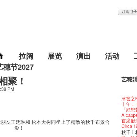
订阅电
拉阔
展览
演出
活动
艺穗节2027
相聚！
艺穗
艺穗节2
Veggie
我们的辣
WANT
Colet
2:38 PM
格外地创
晒艺术
情诗一
艺穗会
《艺穗
【艺穗会
We'll Su
【艺穗会
暂停开
第二场
爵士时代
「与传奇
陶‧茗 
不平淡想
格外地创
Pepe
🎃万圣节
「百变素食
Notice:
山外山
新春大
艺穗会
艺穗会
气管表
新年新
艺穗会复
什么艺穗
与冰冰、
艺穗会
成！
冰​窖之
艺穗会
"Enjoy 
治‧翁士
Fung
格外地创
2015
WE AR
素食午
7pm*
山外山
注意:
要吃一
艺穗会室
【艺穗会
十筑香
TEE
10月15
啡！
圣诞平
艺穗会
十年，
仪式
裸对话
WANTE
Listen
Aftersh
百年未
Fringe 
五月方
Photo c
Floatin
处将于2
「在艺
Odyss
窗外路
Bay在
【德国
常踊跃
BHA 15 
爵士乐
密系。
「好想艺术
爵士时代
取得了
JAZZ A
Hizaka
Sony C
艺穗会
招聘
两位艺术
Susie
Hok Shi
【艺穗会
音乐家
The Vau
【艺穗会
Step Up
价 🍯 
【艺穗会
Exhib
WANTE
艺穗会
A cappe
爵士时代
售罄，
爵士时
客席策展人
the Fri
2015
【招募
上的新
员、剧
「山外
世的秘
正
Feste x
一位看
小交响乐
玉露篇
牛奶公
Secret
票房柜
秘密就
首席酿酒师 
艺穗会
名。
​朋​友王廷琳和 松本大树​​同坐上了精致的
秋千
布景合​
JAZZ AG
"Thank y
availabl
下午茶
「创作
Benn
具创造
个展开
全新会
东南亚
艺穗好
【艺穗会
餐:D
✈ 数量
【艺穗会
来跟P
那位女
艺穗会
Circa 
This S
「给他国
Discoun
these m
影！
– 31, 2
Arts Adm
对待，
术》访
暖又迷
笑翻天
文化生
刘智伦
艺穗会4
斯的诗
找到自
煎茶篇
登登登
食得健康 
走向自
计划」
对@艺穗
剧做出
秋千上
Wanted! 
years.."
焕然一
Comedi
【当昌
Macb
舞台上
Glor
【艺穗会
理妥善
艺术作
【艺穗会
谢谢您的
✈数量
啦！
冰窖变身
的准导