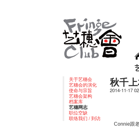
秋千上
关于艺穗会
艺穗会的演化
使命与宗旨
2014-11-17 0
艺穗会架构
档案库
艺穗网志
职位空缺
联络我们 / 到访
跟老
Connie