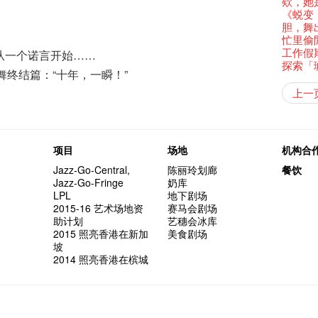
还未太
墨尔本
欸，她
Bartend
三只手的
参观啦
RTHK's
艺穗会
艺术家
Colette
多姿多
么是最
「闹市
古宅里
根在艺
荣获「
演出期
👏🏻F
Being F
愿望🎊
新年快乐
2016年
《蜕变
【艺穗五月
2月5日
【招募
喜气洋
Metrop
北烈风
drinks 
「你是
【艺穗会
「美人
古宅里的
Japan x
奖
4月21
🎈
Fringe 
一连四次的
青菜沙律
在摄影
胆，舞
WANT
*Col
《她和
普世欢
挂起乙
艺穗会
「一睡
🕵【
方！」
奶库推
Ring-O'
“Artists
暂时关
🕵【
冰窖午
且结束
品味艺
忙里偷
Pop-up
公开招聘
篇
八周年 
Photogr
一分钟
艺术家
【艺穗会
Benefi
👻 Hal
fringe 
我们的辣
【艺穗会
想知道
谂好今
暂停开
工作假
热情满
从一个诺言开始……
观赏《
艺术公社
Elaine L
们一生
跟大家
厨Joe
会@划
会的20个
与义工
+ Peop
实习生
未？一于黎
艺穗默剧
探索「
图利古
意事项
次会议
Benn
Sold Ou
Gloria 
【艺穗会
Colett
舞终结篇：“十年，一瞬！”
👻 Hal
第三场
艺穗会
Lee
风欲静
Wanted! 
试过冰
2015
C.J.Hen
食午餐
爱这片绿
艺术家沙
的20个
摄影廊变身
【艺穗会
第二次
舞蹈家 -
上一
Bartend
聘请:
艺穗会的
冰窖今天起
【艺穗会
12:00-0
设计艺穗
8月2
''Happin
多级楼
breakf
什么艺
Colet
【艺穗会
第一次
place, b
加入我
有关演
开幕)
穗会名
号再裸
but thi
得奖者
与传奇
「照亮
项目
场地
机构合
UP有奖
Jazz-Go-Central,
陈丽玲划廊
餐饮
The Fri
Jazz-Go-Fringe
奶库
support
LPL
地下剧场
Spotlig
2015-16 艺术场地资
赛马会剧场
艺穗会
助计划
艺穗会冰库
Fringe 
2015 照亮香港在新加
美食剧场
你能告
坡
演
2014 照亮香港在槟城
诚意聘